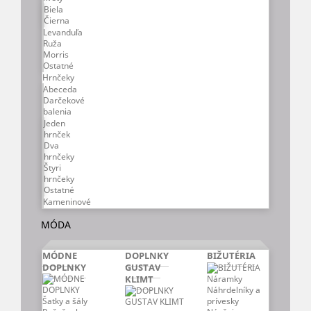
Biela
Čierna
Levanduľa
Ruža
Morris
Ostatné
Hrnčeky
Abeceda
Darčekové
balenia
Jeden
hrnček
Dva
hrnčeky
Štyri
hrnčeky
Ostatné
Kameninové
MÓDA
MÓDNE
DOPLNKY
BIŽUTÉRIA
DOPLNKY
GUSTAV
Náramky
KLIMT
Náhrdelníky a
prívesky
Šatky a šály