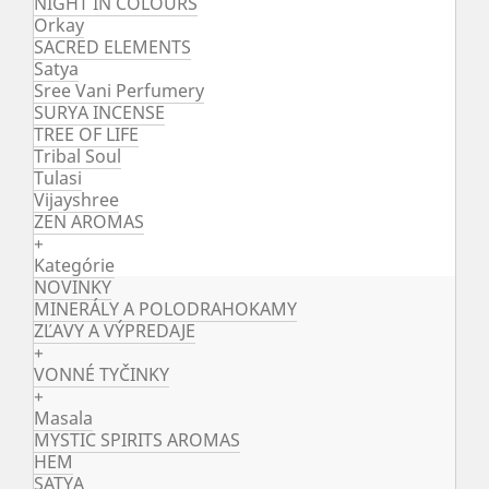
NIGHT IN COLOURS
Orkay
SACRED ELEMENTS
Satya
Sree Vani Perfumery
SURYA INCENSE
TREE OF LIFE
Tribal Soul
Tulasi
Vijayshree
ZEN AROMAS
+
Kategórie
NOVINKY
MINERÁLY A POLODRAHOKAMY
ZĽAVY A VÝPREDAJE
+
VONNÉ TYČINKY
+
Masala
MYSTIC SPIRITS AROMAS
HEM
SATYA