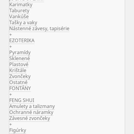
Karimatky
Taburety
Vankúše
Tašky a vaky
Nástenné závesy, tapisérie
+
EZOTERIKA
+
Pyramídy
Sklenené
Plastové
Krištále
Zvončeky
Ostatné
FONTÁNY
+
FENG SHUI
Amulety a talizmany
Ochranné náramky
Závesné zvončeky
+
Figúrky