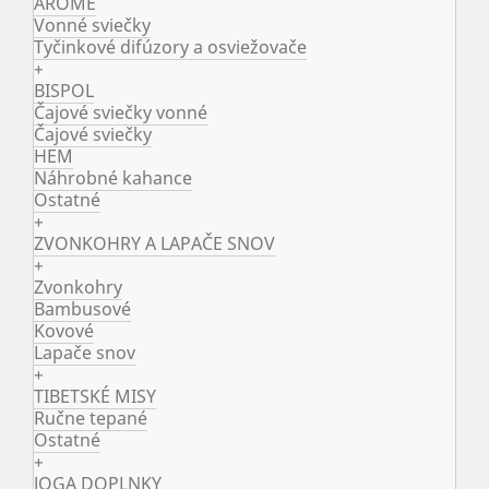
ARÔME
Vonné sviečky
Tyčinkové difúzory a osviežovače
+
BISPOL
Čajové sviečky vonné
Čajové sviečky
HEM
Náhrobné kahance
Ostatné
+
ZVONKOHRY A LAPAČE SNOV
+
Zvonkohry
Bambusové
Kovové
Lapače snov
+
TIBETSKÉ MISY
Ručne tepané
Ostatné
+
JOGA DOPLNKY