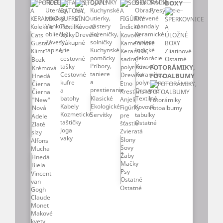
Stolné
BOXY
Presýpacie
Uteráky,
Kuchynské
Obrazy
osušky
utierky,
Drevené
Vankúše,
zástery
mandaly
Kolekcie
Textilné
Kovové
Indické
obliečky
Koreničky,
Keramické
tašky
Drevené
Cats
Kovové
Závesy,
solničky
taniere
Nákupné
Gustav
Kameninové
tapisérie
Kuchynské
Indické
a
Klimt
Keramika,
Zliatinové
pomôcky
dekorácie
cestovné
sadra,
Ostatné
Bozk
Príbory,
tašky
Kovové
polyrezin
FOTORÁMIKY,
Krémová
taniere
Cestovné
Keramika,
Drevené
FOTOALBUMY
Hnedá
a
kufre
polyrezin
Etno
Čierna
prestieranie
a
Drevené
Kresťanské
Čierna
batohy
Klasické
Textilné
Anjeli
"New"
Fotorámiky
Kabely
Ekologické
Kovové
Figúrky
Nová
Fotoalbumy
Kozmetické
Servítky
tabuľky
pre
Adele
taštičky
Ostatné
šťastie
Zlaté
Joga
Zvieratá
slzy
vaky
Slony
Alfons
Sovy
Mucha
Žaby
Hnedá
Mačky
Biela
Psy
Vincent
Ostatné
van
Ostatné
Gogh
Claude
Monet
Makové
kvety