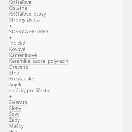
Krištáľové
Ostatné
Krištáľové lotosy
Stromy života
+
SOŠKY A FIGÚRKY
+
Indické
Kovové
Kameninové
Keramika, sadra, polyrezin
Drevené
Etno
Kresťanské
Anjeli
Figúrky pre šťastie
+
Zvieratá
Slony
Sovy
Žaby
Mačky
Psy