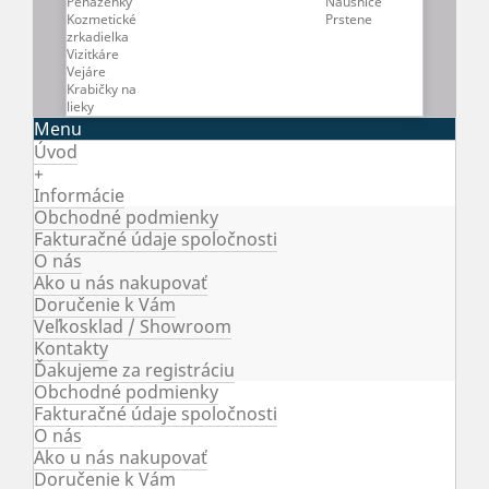
Náušnice
Peňaženky
Prstene
Kozmetické
zrkadielka
Vizitkáre
Vejáre
Krabičky na
lieky
Menu
Úvod
+
Informácie
Obchodné podmienky
Fakturačné údaje spoločnosti
O nás
Ako u nás nakupovať
Doručenie k Vám
Veľkosklad / Showroom
Kontakty
Ďakujeme za registráciu
Obchodné podmienky
Fakturačné údaje spoločnosti
O nás
Ako u nás nakupovať
Doručenie k Vám