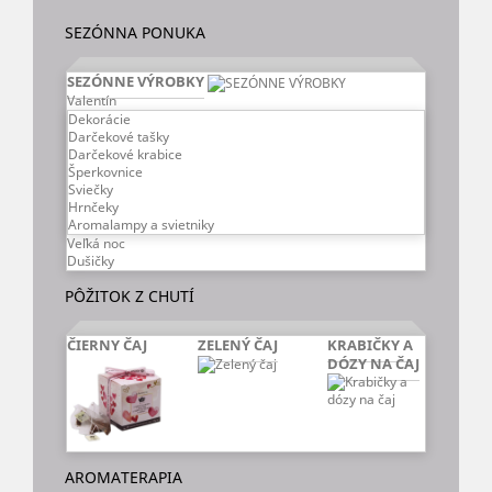
SEZÓNNA PONUKA
SEZÓNNE VÝROBKY
Valentín
Dekorácie
Darčekové tašky
Darčekové krabice
Šperkovnice
Sviečky
Hrnčeky
Aromalampy a svietniky
Veľká noc
Dušičky
PÔŽITOK Z CHUTÍ
ČIERNY ČAJ
ZELENÝ ČAJ
KRABIČKY A
DÓZY NA ČAJ
AROMATERAPIA