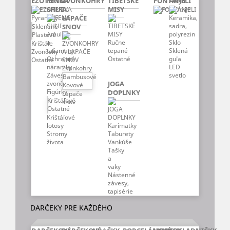
EZOTERIKA
FENG
ZVONKOHRY
TIBETSKÉ
FONTÁNY
ANJELI
SHUI
A
MISY
Pyramídy
Keramika,
LAPAČE
sadra,
Sklenené
SNOV
polyrezin
Amulety
Plastové
Sklo
a
Ručne
Krištále
Sklená
talizmany
tepané
Zvončeky
guľa
Ochranné
Ostatné
Ostatné
LED
náramky
Zvonkohry
svetlo
Závesné
Bambusové
JOGA
zvončeky
Kovové
Figúrky
DOPLNKY
Lapače
Krištáľové
snov
Ostatné
Krištáľové
Karimatky
lotosy
Taburety
Stromy
Vankúše
života
Tašky
a
vaky
Nástenné
závesy,
tapisérie
DARČEKY PRE KAŽDÉHO