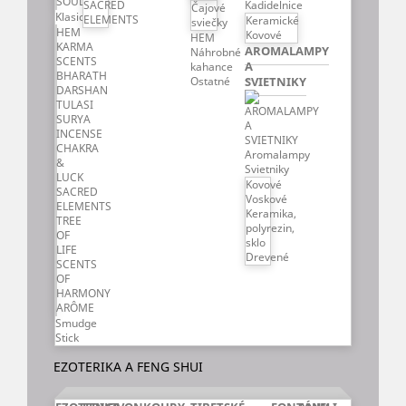
SOUL
SACRED
Kadidelnice
Čajové
Klasické
ELEMENTS
Keramické
sviečky
HEM
Kovové
HEM
KARMA
AROMALAMPY
Náhrobné
SCENTS
A
kahance
BHARATH
Ostatné
SVIETNIKY
DARSHAN
TULASI
SURYA
INCENSE
CHAKRA
Aromalampy
&
Svietniky
LUCK
Kovové
SACRED
Voskové
ELEMENTS
Keramika,
TREE
polyrezin,
OF
sklo
LIFE
Drevené
SCENTS
OF
HARMONY
ARÔME
Smudge
Stick
EZOTERIKA A FENG SHUI