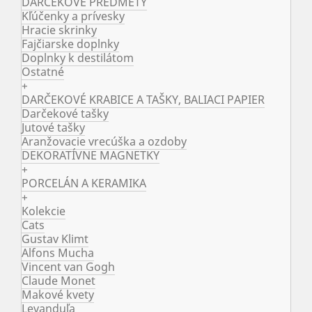
DARČEKOVÉ PREDMETY
Kľúčenky a prívesky
Hracie skrinky
Fajčiarske doplnky
Doplnky k destilátom
Ostatné
+
DARČEKOVÉ KRABICE A TAŠKY, BALIACI PAPIER
Darčekové tašky
Jutové tašky
Aranžovacie vrecúška a ozdoby
DEKORATÍVNE MAGNETKY
+
PORCELÁN A KERAMIKA
+
Kolekcie
Cats
Gustav Klimt
Alfons Mucha
Vincent van Gogh
Claude Monet
Makové kvety
Levanduľa