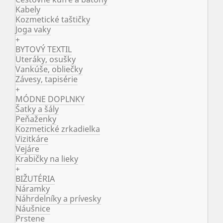
Kabely
Kozmetické taštičky
Joga vaky
+
BYTOVÝ TEXTIL
Uteráky, osušky
Vankúše, obliečky
Závesy, tapisérie
+
MÓDNE DOPLNKY
Šatky a šály
Peňaženky
Kozmetické zrkadielka
Vizitkáre
Vejáre
Krabičky na lieky
+
BIŽUTÉRIA
Náramky
Náhrdelníky a prívesky
Náušnice
Prstene