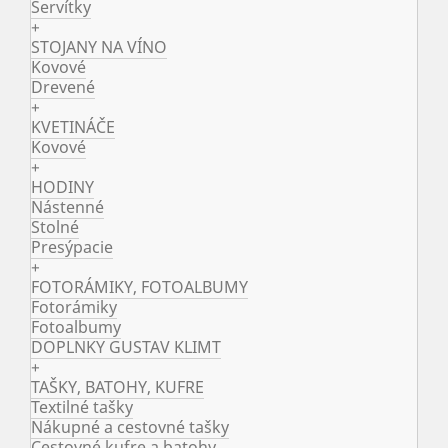
Servítky
+
STOJANY NA VÍNO
Kovové
Drevené
+
KVETINÁČE
Kovové
+
HODINY
Nástenné
Stolné
Presýpacie
+
FOTORÁMIKY, FOTOALBUMY
Fotorámiky
Fotoalbumy
DOPLNKY GUSTAV KLIMT
+
TAŠKY, BATOHY, KUFRE
Textilné tašky
Nákupné a cestovné tašky
Cestovné kufre a batohy