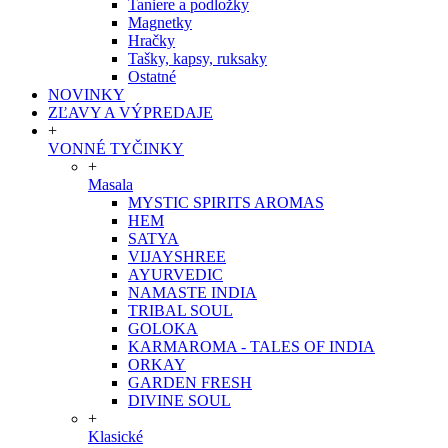
Taniere a podložky
Magnetky
Hračky
Tašky, kapsy, ruksaky
Ostatné
NOVINKY
ZĽAVY A VÝPREDAJE
+
VONNÉ TYČINKY
+
Masala
MYSTIC SPIRITS AROMAS
HEM
SATYA
VIJAYSHREE
AYURVEDIC
NAMASTE INDIA
TRIBAL SOUL
GOLOKA
KARMAROMA - TALES OF INDIA
ORKAY
GARDEN FRESH
DIVINE SOUL
+
Klasické