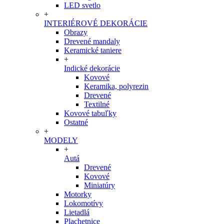
LED svetlo
+
INTERIÉROVÉ DEKORÁCIE
Obrazy
Drevené mandaly
Keramické taniere
+
Indické dekorácie
Kovové
Keramika, polyrezin
Drevené
Textilné
Kovové tabuľky
Ostatné
+
MODELY
+
Autá
Drevené
Kovové
Miniatúry
Motorky
Lokomotívy
Lietadlá
Plachetnice