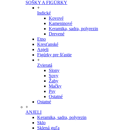
SOŠKY A FIGÚRKY
+
Indické
Kovové
Kameninové
Keramika, sadra, polyrezin
Drevené
Etno
Kresťanské
Anjeli
Figúrky pre šťastie
+
Zvieratá
Slony
Sovy
Žaby
Mačky
Psy
Ostatné
Ostatné
+
ANJELI
Keramika, sadra, polyrezin
Sklo
Sklená guľa