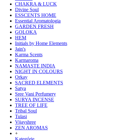
CHAKRA & LUCK
Divine Soul
ESSCENTS HOME
Essential Aromatologia
GARDEN FRESH
GOLOKA
HEM
Initials by Home Elements
Jain's
Karma Scents
Karmaroma
NAMASTE INDIA
NIGHT IN COLOURS
Orkay
SACRED ELEMENTS
Satya
Sree Vani Perfumery
SURYA INCENSE
TREE OF LIFE
Tribal Soul
Tulasi
Vijayshree
ZEN AROMAS
+
Kategórie