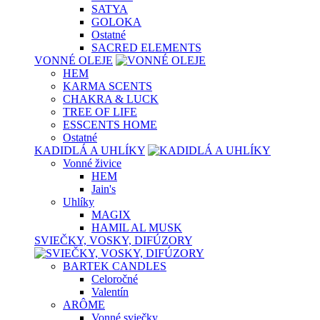
SATYA
GOLOKA
Ostatné
SACRED ELEMENTS
VONNÉ OLEJE
HEM
KARMA SCENTS
CHAKRA & LUCK
TREE OF LIFE
ESSCENTS HOME
Ostatné
KADIDLÁ A UHLÍKY
Vonné živice
HEM
Jain's
Uhlíky
MAGIX
HAMIL AL MUSK
SVIEČKY, VOSKY, DIFÚZORY
BARTEK CANDLES
Celoročné
Valentín
ARÔME
Vonné sviečky