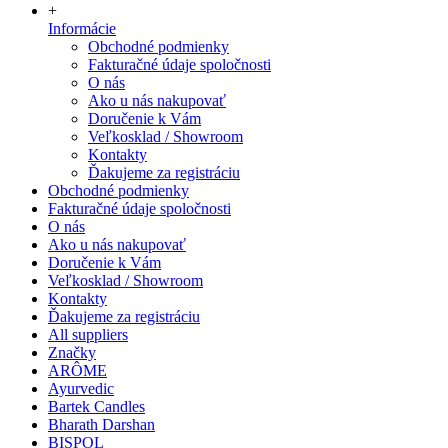
+
Informácie
Obchodné podmienky
Fakturačné údaje spoločnosti
O nás
Ako u nás nakupovať
Doručenie k Vám
Veľkosklad / Showroom
Kontakty
Ďakujeme za registráciu
Obchodné podmienky
Fakturačné údaje spoločnosti
O nás
Ako u nás nakupovať
Doručenie k Vám
Veľkosklad / Showroom
Kontakty
Ďakujeme za registráciu
All suppliers
Značky
ARÔME
Ayurvedic
Bartek Candles
Bharath Darshan
BISPOL