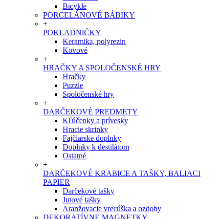
Bicykle
PORCELÁNOVÉ BÁBIKY
+
POKLADNIČKY
Keramika, polyrezin
Kovové
+
HRAČKY A SPOLOČENSKÉ HRY
Hračky
Puzzle
Spoločenské hry
+
DARČEKOVÉ PREDMETY
Kľúčenky a prívesky
Hracie skrinky
Fajčiarske doplnky
Doplnky k destilátom
Ostatné
+
DARČEKOVÉ KRABICE A TAŠKY, BALIACI
PAPIER
Darčekové tašky
Jutové tašky
Aranžovacie vrecúška a ozdoby
DEKORATÍVNE MAGNETKY