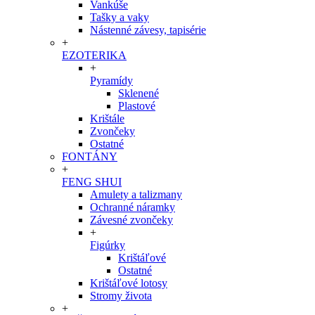
Vankúše
Tašky a vaky
Nástenné závesy, tapisérie
+
EZOTERIKA
+
Pyramídy
Sklenené
Plastové
Krištále
Zvončeky
Ostatné
FONTÁNY
+
FENG SHUI
Amulety a talizmany
Ochranné náramky
Závesné zvončeky
+
Figúrky
Krištáľové
Ostatné
Krištáľové lotosy
Stromy života
+