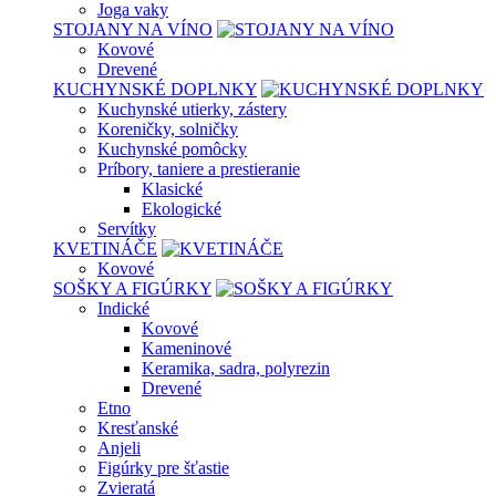
Joga vaky
STOJANY NA VÍNO
Kovové
Drevené
KUCHYNSKÉ DOPLNKY
Kuchynské utierky, zástery
Koreničky, solničky
Kuchynské pomôcky
Príbory, taniere a prestieranie
Klasické
Ekologické
Servítky
KVETINÁČE
Kovové
SOŠKY A FIGÚRKY
Indické
Kovové
Kameninové
Keramika, sadra, polyrezin
Drevené
Etno
Kresťanské
Anjeli
Figúrky pre šťastie
Zvieratá