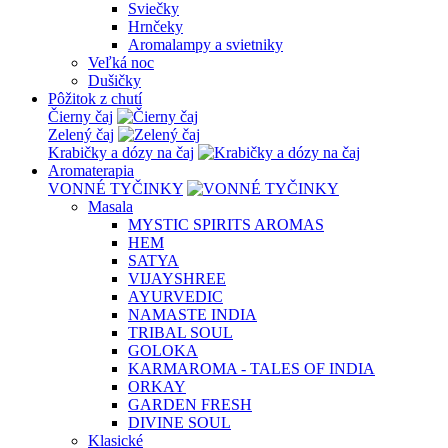
Sviečky
Hrnčeky
Aromalampy a svietniky
Veľká noc
Dušičky
Pôžitok z chutí
Čierny čaj
Zelený čaj
Krabičky a dózy na čaj
Aromaterapia
VONNÉ TYČINKY
Masala
MYSTIC SPIRITS AROMAS
HEM
SATYA
VIJAYSHREE
AYURVEDIC
NAMASTE INDIA
TRIBAL SOUL
GOLOKA
KARMAROMA - TALES OF INDIA
ORKAY
GARDEN FRESH
DIVINE SOUL
Klasické