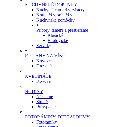
KUCHYNSKÉ DOPLNKY
Kuchynské utierky, zástery
Koreničky, solničky
Kuchynské pomôcky
+
Príbory, taniere a prestieranie
Klasické
Ekologické
Servítky
+
STOJANY NA VÍNO
Kovové
Drevené
+
KVETINÁČE
Kovové
+
HODINY
Nástenné
Stolné
Presýpacie
+
FOTORÁMIKY, FOTOALBUMY
Fotorámiky