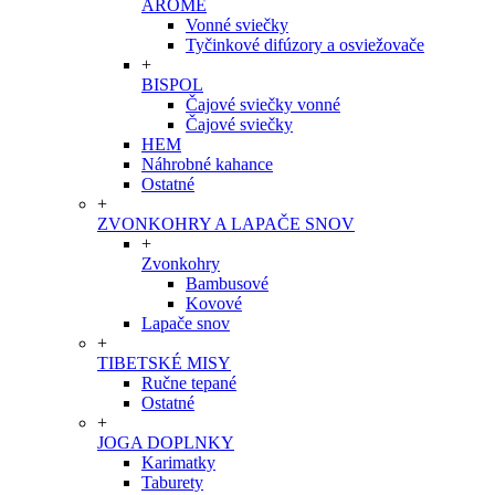
ARÔME
Vonné sviečky
Tyčinkové difúzory a osviežovače
+
BISPOL
Čajové sviečky vonné
Čajové sviečky
HEM
Náhrobné kahance
Ostatné
+
ZVONKOHRY A LAPAČE SNOV
+
Zvonkohry
Bambusové
Kovové
Lapače snov
+
TIBETSKÉ MISY
Ručne tepané
Ostatné
+
JOGA DOPLNKY
Karimatky
Taburety