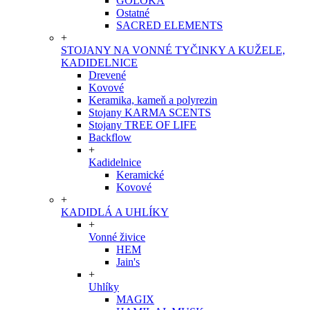
GOLOKA
Ostatné
SACRED ELEMENTS
+
STOJANY NA VONNÉ TYČINKY A KUŽELE,
KADIDELNICE
Drevené
Kovové
Keramika, kameň a polyrezin
Stojany KARMA SCENTS
Stojany TREE OF LIFE
Backflow
+
Kadidelnice
Keramické
Kovové
+
KADIDLÁ A UHLÍKY
+
Vonné živice
HEM
Jain's
+
Uhlíky
MAGIX