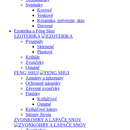
Svietniky
Kovové
Voskové
Keramika, polyrezin, sklo
Drevené
Ezoterika a Feng Shui
EZOTERIKA
Pyramídy
Sklenené
Plastové
Krištále
Zvončeky
Ostatné
FENG SHUI
Amulety a talizmany
Ochranné náramky
Závesné zvončeky
Figúrky
Krištáľové
Ostatné
Krištáľové lotosy
Stromy života
ZVONKOHRY A LAPAČE SNOV