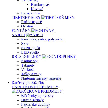
Zvonkohry
Bambusové
Kovové
Lapače snov
TIBETSKÉ MISY
Ručne tepané
Ostatné
FONTÁNY
ANJELI
Keramika, sadra, polyrezin
Sklo
Sklená guľa
LED svetlo
JOGA DOPLNKY
Karimatky
Taburety
Vankúše
Tašky a vaky
Nástenné závesy, tapisérie
Darčeky pre každého
DARČEKOVÉ PREDMETY
Kľúčenky a prívesky
Hracie skrinky
Fajčiarske doplnky