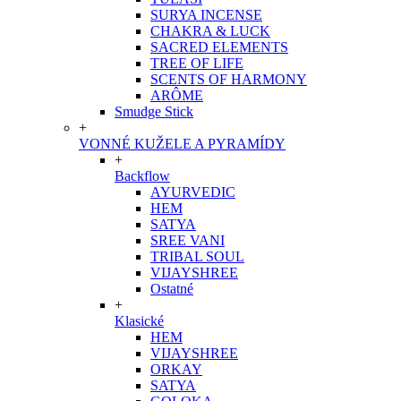
SURYA INCENSE
CHAKRA & LUCK
SACRED ELEMENTS
TREE OF LIFE
SCENTS OF HARMONY
ARÔME
Smudge Stick
+
VONNÉ KUŽELE A PYRAMÍDY
+
Backflow
AYURVEDIC
HEM
SATYA
SREE VANI
TRIBAL SOUL
VIJAYSHREE
Ostatné
+
Klasické
HEM
VIJAYSHREE
ORKAY
SATYA