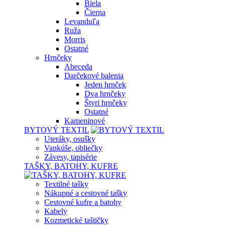
Biela
Čierna
Levanduľa
Ruža
Morris
Ostatné
Hrnčeky
Abeceda
Darčekové balenia
Jeden hrnček
Dva hrnčeky
Štyri hrnčeky
Ostatné
Kameninové
BYTOVÝ TEXTIL
Uteráky, osušky
Vankúše, obliečky
Závesy, tapisérie
TAŠKY, BATOHY, KUFRE
Textilné tašky
Nákupné a cestovné tašky
Cestovné kufre a batohy
Kabely
Kozmetické taštičky