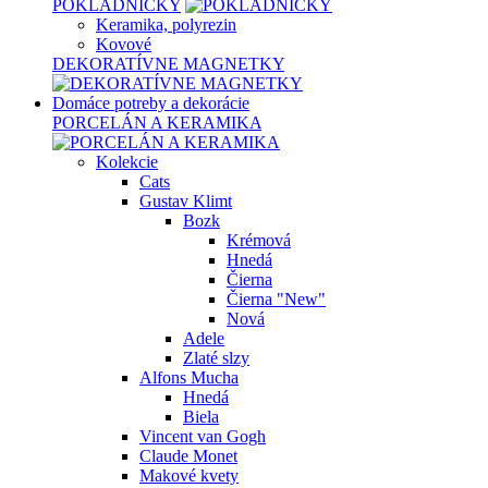
POKLADNIČKY
Keramika, polyrezin
Kovové
DEKORATÍVNE MAGNETKY
Domáce potreby a dekorácie
PORCELÁN A KERAMIKA
Kolekcie
Cats
Gustav Klimt
Bozk
Krémová
Hnedá
Čierna
Čierna "New"
Nová
Adele
Zlaté slzy
Alfons Mucha
Hnedá
Biela
Vincent van Gogh
Claude Monet
Makové kvety