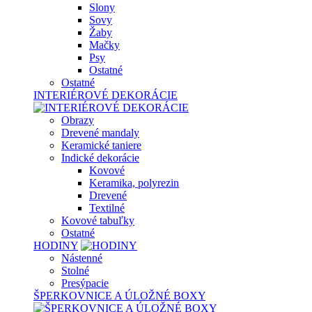
Slony
Sovy
Žaby
Mačky
Psy
Ostatné
Ostatné
INTERIÉROVÉ DEKORÁCIE
Obrazy
Drevené mandaly
Keramické taniere
Indické dekorácie
Kovové
Keramika, polyrezin
Drevené
Textilné
Kovové tabuľky
Ostatné
HODINY
Nástenné
Stolné
Presýpacie
ŠPERKOVNICE A ÚLOŽNÉ BOXY