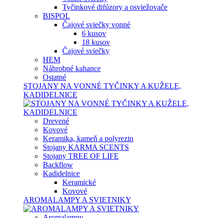
Tyčinkové difúzory a osviežovače
BISPOL
Čajové sviečky vonné
6 kusov
18 kusov
Čajové sviečky
HEM
Náhrobné kahance
Ostatné
STOJANY NA VONNÉ TYČINKY A KUŽELE,
KADIDELNICE
Drevené
Kovové
Keramika, kameň a polyrezin
Stojany KARMA SCENTS
Stojany TREE OF LIFE
Backflow
Kadidelnice
Keramické
Kovové
AROMALAMPY A SVIETNIKY
Aromalampy