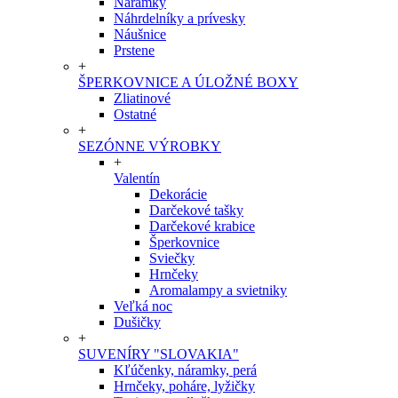
Náramky
Náhrdelníky a prívesky
Náušnice
Prstene
+
ŠPERKOVNICE A ÚLOŽNÉ BOXY
Zliatinové
Ostatné
+
SEZÓNNE VÝROBKY
+
Valentín
Dekorácie
Darčekové tašky
Darčekové krabice
Šperkovnice
Sviečky
Hrnčeky
Aromalampy a svietniky
Veľká noc
Dušičky
+
SUVENÍRY "SLOVAKIA"
Kľúčenky, náramky, perá
Hrnčeky, poháre, lyžičky