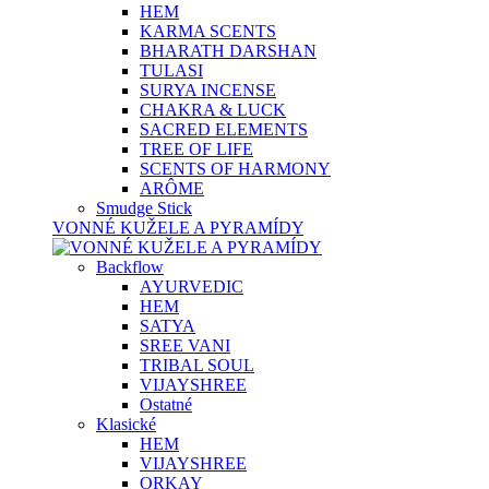
HEM
KARMA SCENTS
BHARATH DARSHAN
TULASI
SURYA INCENSE
CHAKRA & LUCK
SACRED ELEMENTS
TREE OF LIFE
SCENTS OF HARMONY
ARÔME
Smudge Stick
VONNÉ KUŽELE A PYRAMÍDY
Backflow
AYURVEDIC
HEM
SATYA
SREE VANI
TRIBAL SOUL
VIJAYSHREE
Ostatné
Klasické
HEM
VIJAYSHREE
ORKAY