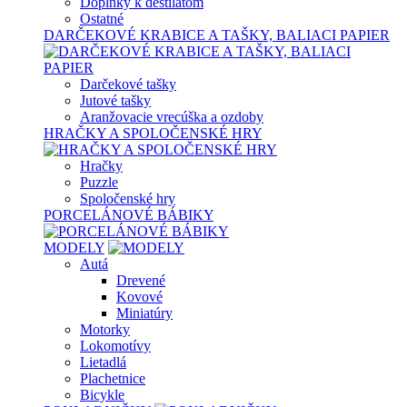
Doplnky k destilátom
Ostatné
DARČEKOVÉ KRABICE A TAŠKY, BALIACI PAPIER
Darčekové tašky
Jutové tašky
Aranžovacie vrecúška a ozdoby
HRAČKY A SPOLOČENSKÉ HRY
Hračky
Puzzle
Spoločenské hry
PORCELÁNOVÉ BÁBIKY
MODELY
Autá
Drevené
Kovové
Miniatúry
Motorky
Lokomotívy
Lietadlá
Plachetnice
Bicykle