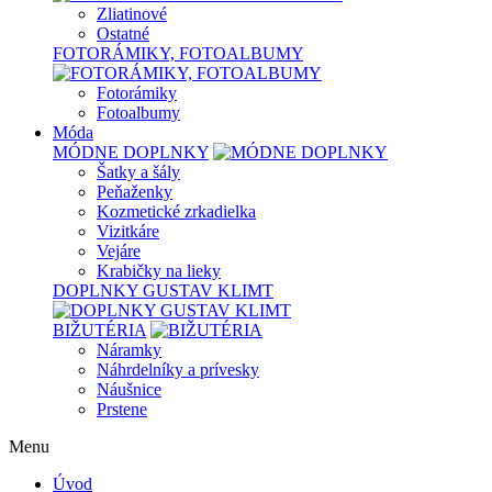
Zliatinové
Ostatné
FOTORÁMIKY, FOTOALBUMY
Fotorámiky
Fotoalbumy
Móda
MÓDNE DOPLNKY
Šatky a šály
Peňaženky
Kozmetické zrkadielka
Vizitkáre
Vejáre
Krabičky na lieky
DOPLNKY GUSTAV KLIMT
BIŽUTÉRIA
Náramky
Náhrdelníky a prívesky
Náušnice
Prstene
Menu
Úvod