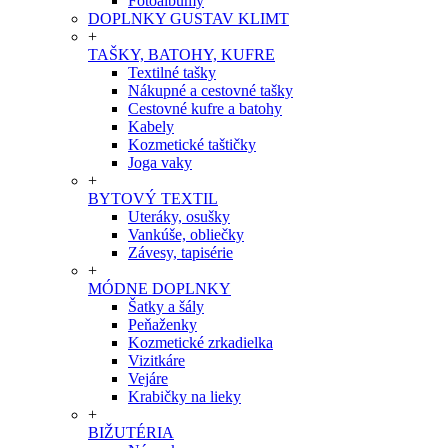
Fotoalbumy
DOPLNKY GUSTAV KLIMT
+
TAŠKY, BATOHY, KUFRE
Textilné tašky
Nákupné a cestovné tašky
Cestovné kufre a batohy
Kabely
Kozmetické taštičky
Joga vaky
+
BYTOVÝ TEXTIL
Uteráky, osušky
Vankúše, obliečky
Závesy, tapisérie
+
MÓDNE DOPLNKY
Šatky a šály
Peňaženky
Kozmetické zrkadielka
Vizitkáre
Vejáre
Krabičky na lieky
+
BIŽUTÉRIA