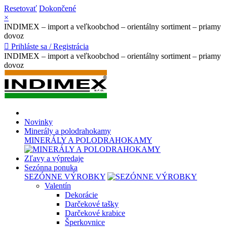
Resetovať
Dokončené
×
INDIMEX – import a veľkoobchod – orientálny sortiment – priamy
dovoz

Prihláste sa / Registrácia
INDIMEX – import a veľkoobchod – orientálny sortiment – priamy
dovoz
Novinky
Minerály a polodrahokamy
MINERÁLY A POLODRAHOKAMY
Zľavy a výpredaje
Sezónna ponuka
SEZÓNNE VÝROBKY
Valentín
Dekorácie
Darčekové tašky
Darčekové krabice
Šperkovnice