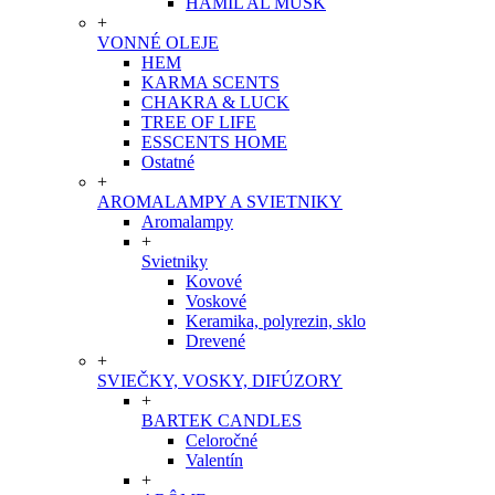
HAMIL AL MUSK
+
VONNÉ OLEJE
HEM
KARMA SCENTS
CHAKRA & LUCK
TREE OF LIFE
ESSCENTS HOME
Ostatné
+
AROMALAMPY A SVIETNIKY
Aromalampy
+
Svietniky
Kovové
Voskové
Keramika, polyrezin, sklo
Drevené
+
SVIEČKY, VOSKY, DIFÚZORY
+
BARTEK CANDLES
Celoročné
Valentín
+