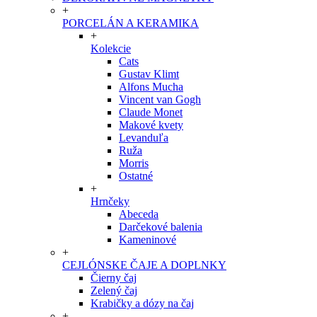
+
PORCELÁN A KERAMIKA
+
Kolekcie
Cats
Gustav Klimt
Alfons Mucha
Vincent van Gogh
Claude Monet
Makové kvety
Levanduľa
Ruža
Morris
Ostatné
+
Hrnčeky
Abeceda
Darčekové balenia
Kameninové
+
CEJLÓNSKE ČAJE A DOPLNKY
Čierny čaj
Zelený čaj
Krabičky a dózy na čaj
+