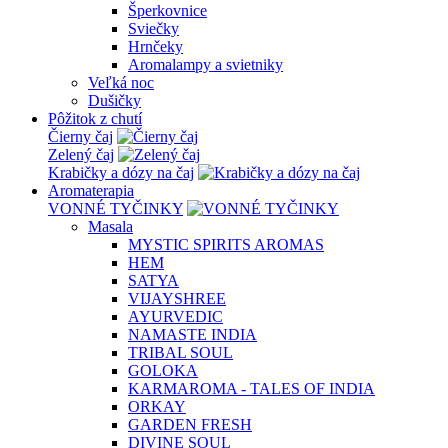
Šperkovnice
Sviečky
Hrnčeky
Aromalampy a svietniky
Veľká noc
Dušičky
Pôžitok z chutí
Čierny čaj
Zelený čaj
Krabičky a dózy na čaj
Aromaterapia
VONNÉ TYČINKY
Masala
MYSTIC SPIRITS AROMAS
HEM
SATYA
VIJAYSHREE
AYURVEDIC
NAMASTE INDIA
TRIBAL SOUL
GOLOKA
KARMAROMA - TALES OF INDIA
ORKAY
GARDEN FRESH
DIVINE SOUL