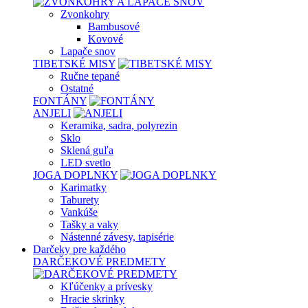
Zvonkohry
Bambusové
Kovové
Lapače snov
TIBETSKÉ MISY
Ručne tepané
Ostatné
FONTÁNY
ANJELI
Keramika, sadra, polyrezin
Sklo
Sklená guľa
LED svetlo
JOGA DOPLNKY
Karimatky
Taburety
Vankúše
Tašky a vaky
Nástenné závesy, tapisérie
Darčeky pre každého
DARČEKOVÉ PREDMETY
Kľúčenky a prívesky
Hracie skrinky