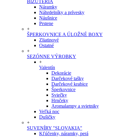
BIŽUTÉRIA
Náramky
Náhrdelníky a prívesky
Náušnice
Prstene
+
ŠPERKOVNICE A ÚLOŽNÉ BOXY
Zliatinové
Ostatné
+
SEZÓNNE VÝROBKY
+
Valentín
Dekorácie
Darčekové tašky
Darčekové krabice
Šperkovnice
Sviečky
Hrnčeky
Aromalampy a svietniky
Veľká noc
Dušičky
+
SUVENÍRY "SLOVAKIA"
Kľúčenky, náramky, perá