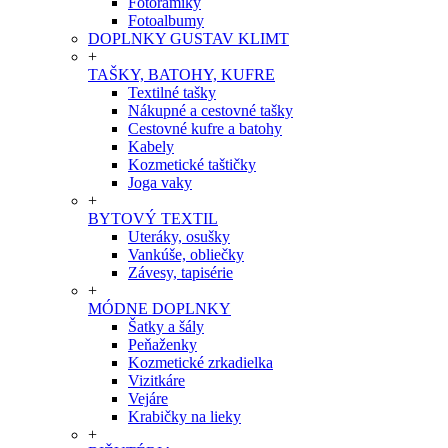
Fotorámiky
Fotoalbumy
DOPLNKY GUSTAV KLIMT
+
TAŠKY, BATOHY, KUFRE
Textilné tašky
Nákupné a cestovné tašky
Cestovné kufre a batohy
Kabely
Kozmetické taštičky
Joga vaky
+
BYTOVÝ TEXTIL
Uteráky, osušky
Vankúše, obliečky
Závesy, tapisérie
+
MÓDNE DOPLNKY
Šatky a šály
Peňaženky
Kozmetické zrkadielka
Vizitkáre
Vejáre
Krabičky na lieky
+