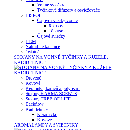
Vonné sviečky
Tyčinkové difúzory a osviežovače
BISPOL
Čajové sviečky vonné
6 kusov
18 kusov
Čajové sviečky
HEM
Náhrobné kahance
Ostatné
STOJANY NA VONNÉ TYČINKY A KUŽELE,
KADIDELNICE
Drevené
Kovové
Keramika, kameň a polyrezin
Stojany KARMA SCENTS
Stojany TREE OF LIFE
Backflow
Kadidelnice
Keramické
Kovové
AROMALAMPY A SVIETNIKY