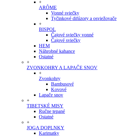
+
ARÔME
Vonné sviečky
Tyčinkové difúzory a osviežovače
+
BISPOL
Čajové sviečky vonné
Čajové sviečky
HEM
Náhrobné kahance
Ostatné
+
ZVONKOHRY A LAPAČE SNOV
+
Zvonkohry
Bambusové
Kovové
Lapače snov
+
TIBETSKÉ MISY
Ručne tepané
Ostatné
+
JOGA DOPLNKY
Karimatky