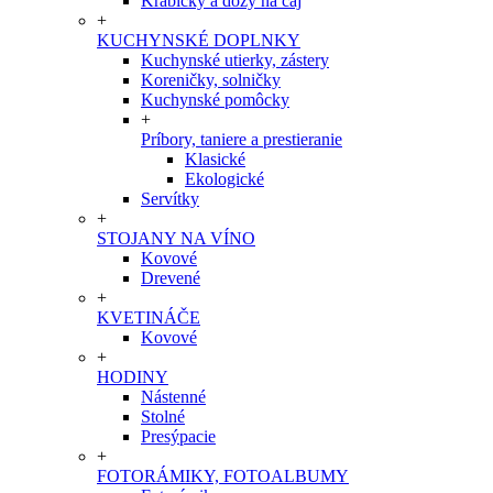
Krabičky a dózy na čaj
+
KUCHYNSKÉ DOPLNKY
Kuchynské utierky, zástery
Koreničky, solničky
Kuchynské pomôcky
+
Príbory, taniere a prestieranie
Klasické
Ekologické
Servítky
+
STOJANY NA VÍNO
Kovové
Drevené
+
KVETINÁČE
Kovové
+
HODINY
Nástenné
Stolné
Presýpacie
+
FOTORÁMIKY, FOTOALBUMY