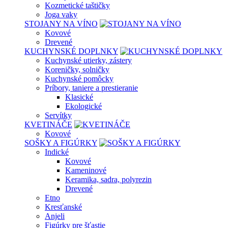
Kozmetické taštičky
Joga vaky
STOJANY NA VÍNO
Kovové
Drevené
KUCHYNSKÉ DOPLNKY
Kuchynské utierky, zástery
Koreničky, solničky
Kuchynské pomôcky
Príbory, taniere a prestieranie
Klasické
Ekologické
Servítky
KVETINÁČE
Kovové
SOŠKY A FIGÚRKY
Indické
Kovové
Kameninové
Keramika, sadra, polyrezin
Drevené
Etno
Kresťanské
Anjeli
Figúrky pre šťastie