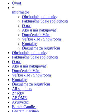
Úvod
+
Informácie
Obchodné podmienky
Fakturačné údaje spoločnosti
O nás
Ako u nás nakupovať
Doručenie k Vám
Veľkosklad / Showroom
Kontakty
Ďakujeme za registráciu
Obchodné podmienky
Fakturačné údaje spoločnosti
O nás
Ako u nás nakupovať
Doručenie k Vám
Veľkosklad / Showroom
Kontakty
Ďakujeme za registráciu
All suppliers
Značky
ARÔME
Ayurvedic
Bartek Candles
Bharath Darshan