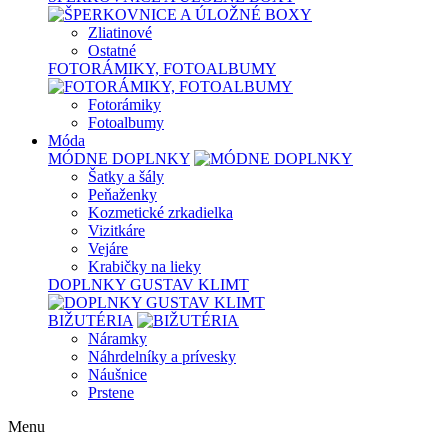
Zliatinové
Ostatné
FOTORÁMIKY, FOTOALBUMY
Fotorámiky
Fotoalbumy
Móda
MÓDNE DOPLNKY
Šatky a šály
Peňaženky
Kozmetické zrkadielka
Vizitkáre
Vejáre
Krabičky na lieky
DOPLNKY GUSTAV KLIMT
BIŽUTÉRIA
Náramky
Náhrdelníky a prívesky
Náušnice
Prstene
Menu