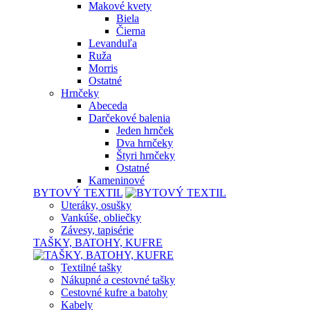
Makové kvety
Biela
Čierna
Levanduľa
Ruža
Morris
Ostatné
Hrnčeky
Abeceda
Darčekové balenia
Jeden hrnček
Dva hrnčeky
Štyri hrnčeky
Ostatné
Kameninové
BYTOVÝ TEXTIL
Uteráky, osušky
Vankúše, obliečky
Závesy, tapisérie
TAŠKY, BATOHY, KUFRE
Textilné tašky
Nákupné a cestovné tašky
Cestovné kufre a batohy
Kabely