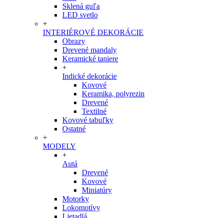
Sklená guľa
LED svetlo
+
INTERIÉROVÉ DEKORÁCIE
Obrazy
Drevené mandaly
Keramické taniere
+
Indické dekorácie
Kovové
Keramika, polyrezin
Drevené
Textilné
Kovové tabuľky
Ostatné
+
MODELY
+
Autá
Drevené
Kovové
Miniatúry
Motorky
Lokomotívy
Lietadlá