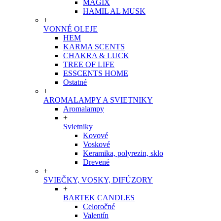
MAGIX
HAMIL AL MUSK
+
VONNÉ OLEJE
HEM
KARMA SCENTS
CHAKRA & LUCK
TREE OF LIFE
ESSCENTS HOME
Ostatné
+
AROMALAMPY A SVIETNIKY
Aromalampy
+
Svietniky
Kovové
Voskové
Keramika, polyrezin, sklo
Drevené
+
SVIEČKY, VOSKY, DIFÚZORY
+
BARTEK CANDLES
Celoročné
Valentín