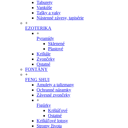
Taburety
Vankúše
Tašky a vaky
Nástenné závesy, tapisérie
+
EZOTERIKA
+
Pyramídy
Sklenené
Plastové
Krištále
Zvončeky
Ostatné
FONTÁNY
+
FENG SHUI
Amulety a talizmany
Ochranné náramky
Závesné zvončeky
+
Figúrky
Krištáľové
Ostatné
Krištáľové lotosy
Stromy života