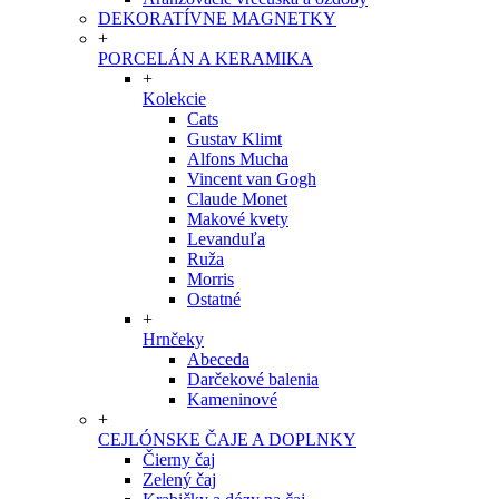
DEKORATÍVNE MAGNETKY
+
PORCELÁN A KERAMIKA
+
Kolekcie
Cats
Gustav Klimt
Alfons Mucha
Vincent van Gogh
Claude Monet
Makové kvety
Levanduľa
Ruža
Morris
Ostatné
+
Hrnčeky
Abeceda
Darčekové balenia
Kameninové
+
CEJLÓNSKE ČAJE A DOPLNKY
Čierny čaj
Zelený čaj