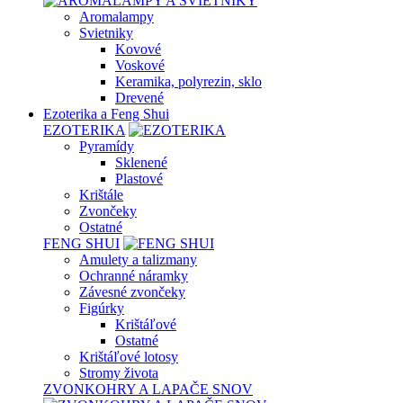
Aromalampy
Svietniky
Kovové
Voskové
Keramika, polyrezin, sklo
Drevené
Ezoterika a Feng Shui
EZOTERIKA
Pyramídy
Sklenené
Plastové
Krištále
Zvončeky
Ostatné
FENG SHUI
Amulety a talizmany
Ochranné náramky
Závesné zvončeky
Figúrky
Krištáľové
Ostatné
Krištáľové lotosy
Stromy života
ZVONKOHRY A LAPAČE SNOV