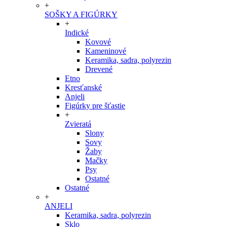
+
SOŠKY A FIGÚRKY
+
Indické
Kovové
Kameninové
Keramika, sadra, polyrezin
Drevené
Etno
Kresťanské
Anjeli
Figúrky pre šťastie
+
Zvieratá
Slony
Sovy
Žaby
Mačky
Psy
Ostatné
Ostatné
+
ANJELI
Keramika, sadra, polyrezin
Sklo