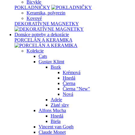
Bicykle
POKLADNIČKY
Keramika, polyrezin
Kovové
DEKORATÍVNE MAGNETKY
Domáce potreby a dekorácie
PORCELÁN A KERAMIKA
Kolekcie
Cats
Gustav Klimt
Bozk
Krémová
Hnedá
Čierna
Čierna "New"
Nová
Adele
Zlaté slzy
Alfons Mucha
Hnedá
Biela
Vincent van Gogh
Claude Monet