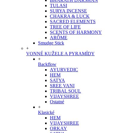
BHARATH DARSHAN
TULASI
SURYA INCENSE
CHAKRA & LUCK
SACRED ELEMENTS
TREE OF LIFE
SCENTS OF HARMONY
ARÔME
Smudge Stick
+
VONNÉ KUŽELE A PYRAMÍDY
+
Backflow
AYURVEDIC
HEM
SATYA
SREE VANI
TRIBAL SOUL
VIJAYSHREE
Ostatné
+
Klasické
HEM
VIJAYSHREE
ORKAY