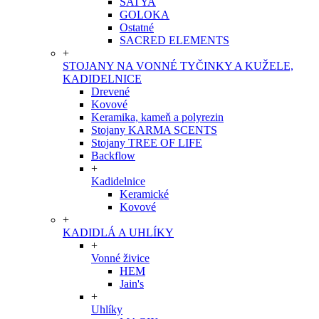
SATYA
GOLOKA
Ostatné
SACRED ELEMENTS
+
STOJANY NA VONNÉ TYČINKY A KUŽELE,
KADIDELNICE
Drevené
Kovové
Keramika, kameň a polyrezin
Stojany KARMA SCENTS
Stojany TREE OF LIFE
Backflow
+
Kadidelnice
Keramické
Kovové
+
KADIDLÁ A UHLÍKY
+
Vonné živice
HEM
Jain's
+
Uhlíky