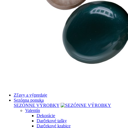
Zľavy a výpredaje
Sezónna ponuka
SEZÓNNE VÝROBKY
Valentín
Dekorácie
Darčekové tašky
Darčekové krabice