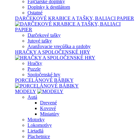
Fajčiarske doplnky
Doplnky k destilátom
Ostatné
DARČEKOVÉ KRABICE A TAŠKY, BALIACI PAPIER
Darčekové tašky
Jutové tašky
Aranžovacie vrecúška a ozdoby
HRAČKY A SPOLOČENSKÉ HRY
Hračky
Puzzle
Spoločenské hry
PORCELÁNOVÉ BÁBIKY
MODELY
Autá
Drevené
Kovové
Miniatúry
Motorky
Lokomotívy
Lietadlá
Plachetnice