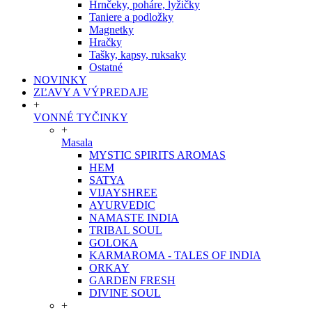
Hrnčeky, poháre, lyžičky
Taniere a podložky
Magnetky
Hračky
Tašky, kapsy, ruksaky
Ostatné
NOVINKY
ZĽAVY A VÝPREDAJE
+
VONNÉ TYČINKY
+
Masala
MYSTIC SPIRITS AROMAS
HEM
SATYA
VIJAYSHREE
AYURVEDIC
NAMASTE INDIA
TRIBAL SOUL
GOLOKA
KARMAROMA - TALES OF INDIA
ORKAY
GARDEN FRESH
DIVINE SOUL
+