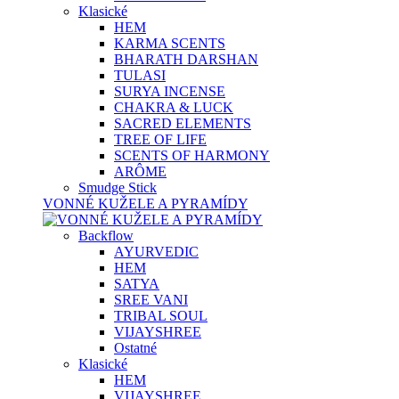
Klasické
HEM
KARMA SCENTS
BHARATH DARSHAN
TULASI
SURYA INCENSE
CHAKRA & LUCK
SACRED ELEMENTS
TREE OF LIFE
SCENTS OF HARMONY
ARÔME
Smudge Stick
VONNÉ KUŽELE A PYRAMÍDY
Backflow
AYURVEDIC
HEM
SATYA
SREE VANI
TRIBAL SOUL
VIJAYSHREE
Ostatné
Klasické
HEM
VIJAYSHREE