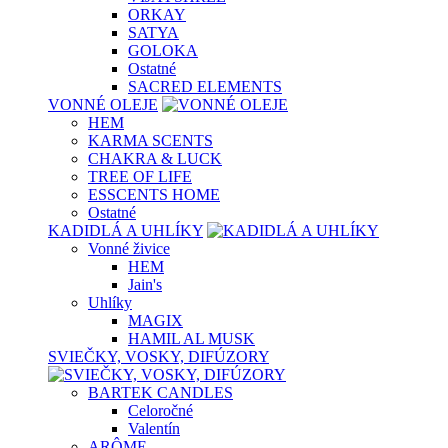
ORKAY
SATYA
GOLOKA
Ostatné
SACRED ELEMENTS
VONNÉ OLEJE
HEM
KARMA SCENTS
CHAKRA & LUCK
TREE OF LIFE
ESSCENTS HOME
Ostatné
KADIDLÁ A UHLÍKY
Vonné živice
HEM
Jain's
Uhlíky
MAGIX
HAMIL AL MUSK
SVIEČKY, VOSKY, DIFÚZORY
BARTEK CANDLES
Celoročné
Valentín
ARÔME