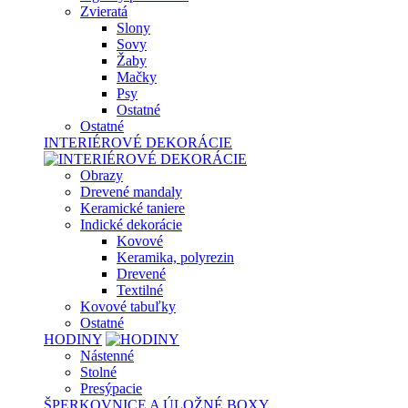
Zvieratá
Slony
Sovy
Žaby
Mačky
Psy
Ostatné
Ostatné
INTERIÉROVÉ DEKORÁCIE
Obrazy
Drevené mandaly
Keramické taniere
Indické dekorácie
Kovové
Keramika, polyrezin
Drevené
Textilné
Kovové tabuľky
Ostatné
HODINY
Nástenné
Stolné
Presýpacie
ŠPERKOVNICE A ÚLOŽNÉ BOXY