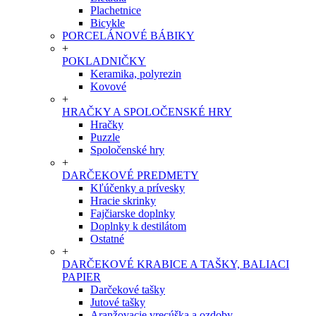
Plachetnice
Bicykle
PORCELÁNOVÉ BÁBIKY
+
POKLADNIČKY
Keramika, polyrezin
Kovové
+
HRAČKY A SPOLOČENSKÉ HRY
Hračky
Puzzle
Spoločenské hry
+
DARČEKOVÉ PREDMETY
Kľúčenky a prívesky
Hracie skrinky
Fajčiarske doplnky
Doplnky k destilátom
Ostatné
+
DARČEKOVÉ KRABICE A TAŠKY, BALIACI
PAPIER
Darčekové tašky
Jutové tašky
Aranžovacie vrecúška a ozdoby