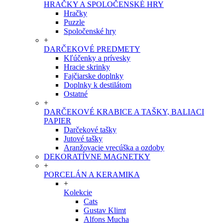
HRAČKY A SPOLOČENSKÉ HRY
Hračky
Puzzle
Spoločenské hry
+
DARČEKOVÉ PREDMETY
Kľúčenky a prívesky
Hracie skrinky
Fajčiarske doplnky
Doplnky k destilátom
Ostatné
+
DARČEKOVÉ KRABICE A TAŠKY, BALIACI
PAPIER
Darčekové tašky
Jutové tašky
Aranžovacie vrecúška a ozdoby
DEKORATÍVNE MAGNETKY
+
PORCELÁN A KERAMIKA
+
Kolekcie
Cats
Gustav Klimt
Alfons Mucha