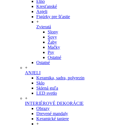
Etno
Kresťanské
Anjeli
Figúrky pre šťastie
+
Zvieratá
Slony
Sovy
Žaby
Mačky
Psy
Ostatné
Ostatné
+
ANJELI
Keramika, sadra, polyrezin
Sklo
Sklená guľa
LED svetlo
+
INTERIÉROVÉ DEKORÁCIE
Obrazy
Drevené mandaly
Keramické taniere
+