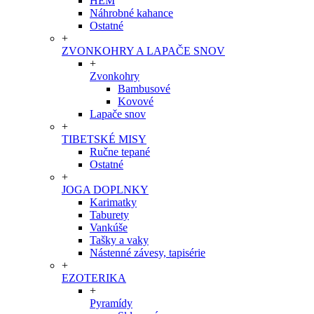
HEM
Náhrobné kahance
Ostatné
+
ZVONKOHRY A LAPAČE SNOV
+
Zvonkohry
Bambusové
Kovové
Lapače snov
+
TIBETSKÉ MISY
Ručne tepané
Ostatné
+
JOGA DOPLNKY
Karimatky
Taburety
Vankúše
Tašky a vaky
Nástenné závesy, tapisérie
+
EZOTERIKA
+
Pyramídy