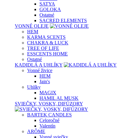
SATYA
GOLOKA
Ostatné
SACRED ELEMENTS
VONNÉ OLEJE
HEM
KARMA SCENTS
CHAKRA & LUCK
TREE OF LIFE
ESSCENTS HOME
Ostatné
KADIDLÁ A UHLÍKY
Vonné živice
HEM
Jain's
Uhlíky
MAGIX
HAMIL AL MUSK
SVIEČKY, VOSKY, DIFÚZORY
BARTEK CANDLES
Celoročné
Valentín
ARÔME
Vonné sviečky