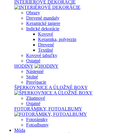
INTERIÉROVÉ DEKORÁCIE
Obrazy
Drevené mandaly
Keramické taniere
Indické dekorácie
Kovové
Keramika, polyrezin
Drevené
Textilné
Kovové tabuľky
Ostatné
HODINY
Nástenné
Stolné
Presýpacie
ŠPERKOVNICE A ÚLOŽNÉ BOXY
Zliatinové
Ostatné
FOTORÁMIKY, FOTOALBUMY
Fotorámiky
Fotoalbumy
Móda