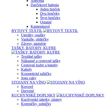
Abeceda
Darčekové balenia
Jeden hrnček
Dva hrnčeky
Štyri hrnčeky
Ostatné
Kameninové
BYTOVÝ TEXTIL
Uteráky, osušky
Vankúše, obliečky
Závesy, tapisérie
TAŠKY, BATOHY, KUFRE
Textilné tašky
Nákupné a cestovné tašky
Cestovné kufre a batohy
Kabely
Kozmetické taštičky
Joga vaky
STOJANY NA VÍNO
Kovové
Drevené
KUCHYNSKÉ DOPLNKY
Kuchynské utierky, zástery
Koreničky, solničky