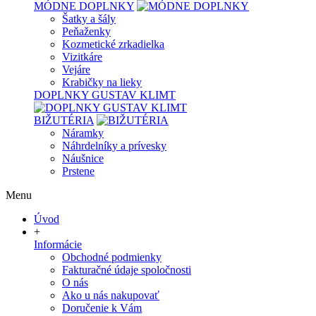
MÓDNE DOPLNKY
Šatky a šály
Peňaženky
Kozmetické zrkadielka
Vizitkáre
Vejáre
Krabičky na lieky
DOPLNKY GUSTAV KLIMT
BIŽUTÉRIA
Náramky
Náhrdelníky a prívesky
Náušnice
Prstene
Menu
Úvod
+
Informácie
Obchodné podmienky
Fakturačné údaje spoločnosti
O nás
Ako u nás nakupovať
Doručenie k Vám