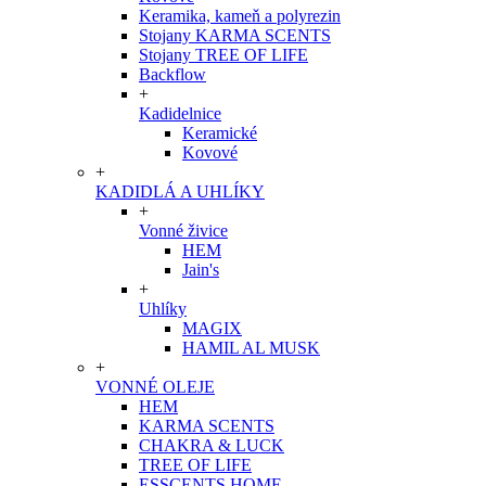
Keramika, kameň a polyrezin
Stojany KARMA SCENTS
Stojany TREE OF LIFE
Backflow
+
Kadidelnice
Keramické
Kovové
+
KADIDLÁ A UHLÍKY
+
Vonné živice
HEM
Jain's
+
Uhlíky
MAGIX
HAMIL AL MUSK
+
VONNÉ OLEJE
HEM
KARMA SCENTS
CHAKRA & LUCK
TREE OF LIFE
ESSCENTS HOME