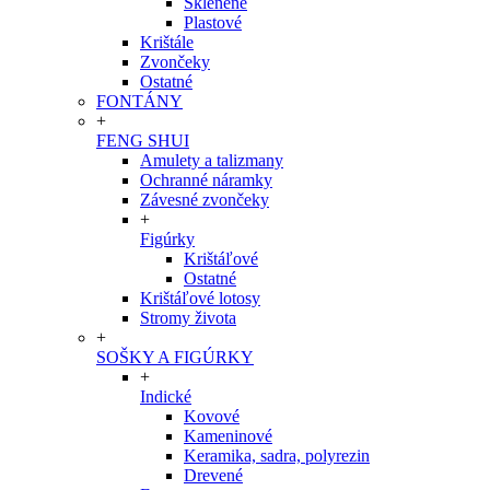
Sklenené
Plastové
Krištále
Zvončeky
Ostatné
FONTÁNY
+
FENG SHUI
Amulety a talizmany
Ochranné náramky
Závesné zvončeky
+
Figúrky
Krištáľové
Ostatné
Krištáľové lotosy
Stromy života
+
SOŠKY A FIGÚRKY
+
Indické
Kovové
Kameninové
Keramika, sadra, polyrezin
Drevené