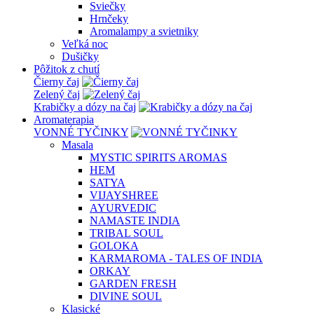
Sviečky
Hrnčeky
Aromalampy a svietniky
Veľká noc
Dušičky
Pôžitok z chutí
Čierny čaj
Zelený čaj
Krabičky a dózy na čaj
Aromaterapia
VONNÉ TYČINKY
Masala
MYSTIC SPIRITS AROMAS
HEM
SATYA
VIJAYSHREE
AYURVEDIC
NAMASTE INDIA
TRIBAL SOUL
GOLOKA
KARMAROMA - TALES OF INDIA
ORKAY
GARDEN FRESH
DIVINE SOUL
Klasické