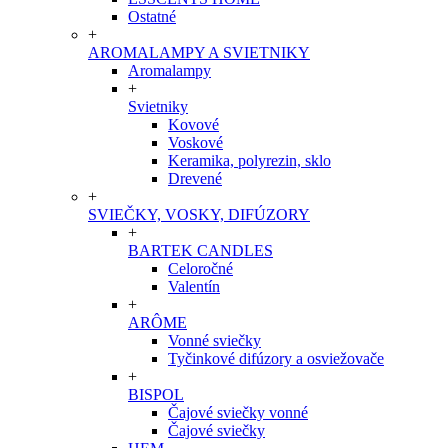
Ostatné
+
AROMALAMPY A SVIETNIKY
Aromalampy
+
Svietniky
Kovové
Voskové
Keramika, polyrezin, sklo
Drevené
+
SVIEČKY, VOSKY, DIFÚZORY
+
BARTEK CANDLES
Celoročné
Valentín
+
ARÔME
Vonné sviečky
Tyčinkové difúzory a osviežovače
+
BISPOL
Čajové sviečky vonné
Čajové sviečky