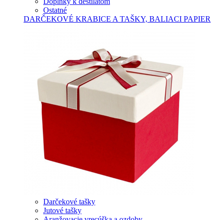
Doplnky k destilátom
Ostatné
DARČEKOVÉ KRABICE A TAŠKY, BALIACI PAPIER
Darčekové tašky
Jutové tašky
Aranžovacie vrecúška a ozdoby