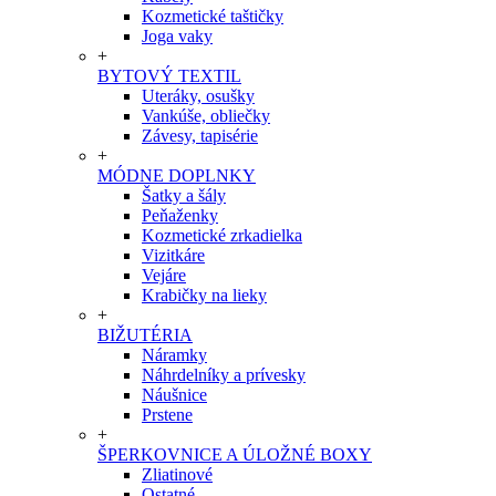
Kozmetické taštičky
Joga vaky
+
BYTOVÝ TEXTIL
Uteráky, osušky
Vankúše, obliečky
Závesy, tapisérie
+
MÓDNE DOPLNKY
Šatky a šály
Peňaženky
Kozmetické zrkadielka
Vizitkáre
Vejáre
Krabičky na lieky
+
BIŽUTÉRIA
Náramky
Náhrdelníky a prívesky
Náušnice
Prstene
+
ŠPERKOVNICE A ÚLOŽNÉ BOXY
Zliatinové
Ostatné