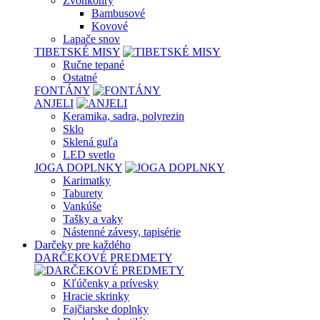
Zvonkohry
Bambusové
Kovové
Lapače snov
TIBETSKÉ MISY
Ručne tepané
Ostatné
FONTÁNY
ANJELI
Keramika, sadra, polyrezin
Sklo
Sklená guľa
LED svetlo
JOGA DOPLNKY
Karimatky
Taburety
Vankúše
Tašky a vaky
Nástenné závesy, tapisérie
Darčeky pre každého
DARČEKOVÉ PREDMETY
Kľúčenky a prívesky
Hracie skrinky
Fajčiarske doplnky