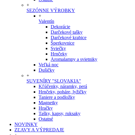
+
SEZÓNNE VÝROBKY
+
Valentín
Dekorácie
Darčekové tašky
Darčekové krabice
Šperkovnice
Sviečky
Hrnčeky
Aromalampy a svietniky
Veľká noc
Dušičky
+
SUVENÍRY "SLOVAKIA"
Kľúčenky, náramky, perá
Hrnčeky, poháre, lyžičky
Taniere a podložky
Magnetky
Hračky
Tašky, kapsy, ruksaky
Ostatné
NOVINKY
ZĽAVY A VÝPREDAJE