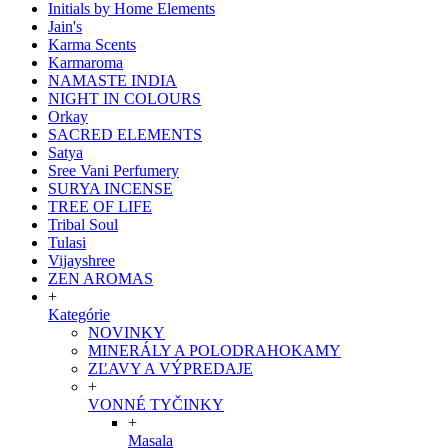
Initials by Home Elements
Jain's
Karma Scents
Karmaroma
NAMASTE INDIA
NIGHT IN COLOURS
Orkay
SACRED ELEMENTS
Satya
Sree Vani Perfumery
SURYA INCENSE
TREE OF LIFE
Tribal Soul
Tulasi
Vijayshree
ZEN AROMAS
+
Kategórie
NOVINKY
MINERÁLY A POLODRAHOKAMY
ZĽAVY A VÝPREDAJE
+
VONNÉ TYČINKY
+
Masala