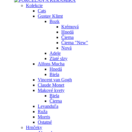
Kolekcie
Cats
Gustav Klimt
Bozk
Krémová
Hnedá
Čierna
Čierna "New"
Nová
Adele
Zlaté slzy
Alfons Mucha
Hnedá
Biela
Vincent van Gogh
Claude Monet
Makové kvety
Biela
Čierna
Levanduľa
Ruža
Morris
Ostatné
Hrnčeky