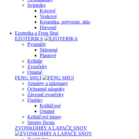
Svietniky
Kovové
Voskové
Keramika, polyrezin, sklo
Drevené
Ezoterika a Feng Shui
EZOTERIKA
Pyramídy
Sklenené
Plastové
Krištále
Zvončeky
Ostatné
FENG SHUI
Amulety a talizmany
Ochranné náramky
Závesné zvončeky
Figúrky
Krištáľové
Ostatné
Krištáľové lotosy
Stromy života
ZVONKOHRY A LAPAČE SNOV