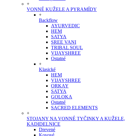
+
VONNÉ KUŽELE A PYRAMÍDY
+
Backflow
AYURVEDIC
HEM
SATYA
SREE VANI
TRIBAL SOUL
VIJAYSHREE
Ostatné
+
Klasické
HEM
VIJAYSHREE
ORKAY
SATYA
GOLOKA
Ostatné
SACRED ELEMENTS
+
STOJANY NA VONNÉ TYČINKY A KUŽELE,
KADIDELNICE
Drevené
Kovové