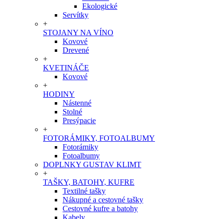
Ekologické
Servítky
+
STOJANY NA VÍNO
Kovové
Drevené
+
KVETINÁČE
Kovové
+
HODINY
Nástenné
Stolné
Presýpacie
+
FOTORÁMIKY, FOTOALBUMY
Fotorámiky
Fotoalbumy
DOPLNKY GUSTAV KLIMT
+
TAŠKY, BATOHY, KUFRE
Textilné tašky
Nákupné a cestovné tašky
Cestovné kufre a batohy
Kabely