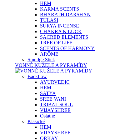
HEM
KARMA SCENTS
BHARATH DARSHAN
TULASI
SURYA INCENSE
CHAKRA & LUCK
SACRED ELEMENTS
TREE OF LIFE
SCENTS OF HARMONY
ARÔME
Smudge Stick
VONNÉ KUŽELE A PYRAMÍDY
Backflow
AYURVEDIC
HEM
SATYA
SREE VANI
TRIBAL SOUL
VIJAYSHREE
Ostatné
Klasické
HEM
VIJAYSHREE
ORKAY