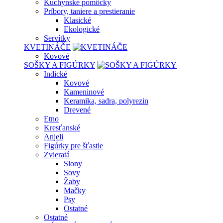
Kuchynské pomôcky
Príbory, taniere a prestieranie
Klasické
Ekologické
Servítky
KVETINÁČE
Kovové
SOŠKY A FIGÚRKY
Indické
Kovové
Kameninové
Keramika, sadra, polyrezin
Drevené
Etno
Kresťanské
Anjeli
Figúrky pre šťastie
Zvieratá
Slony
Sovy
Žaby
Mačky
Psy
Ostatné
Ostatné