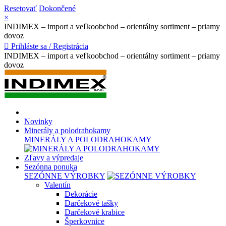
Resetovať
Dokončené
×
INDIMEX – import a veľkoobchod – orientálny sortiment – priamy
dovoz

Prihláste sa / Registrácia
INDIMEX – import a veľkoobchod – orientálny sortiment – priamy
dovoz
Novinky
Minerály a polodrahokamy
MINERÁLY A POLODRAHOKAMY
Zľavy a výpredaje
Sezónna ponuka
SEZÓNNE VÝROBKY
Valentín
Dekorácie
Darčekové tašky
Darčekové krabice
Šperkovnice