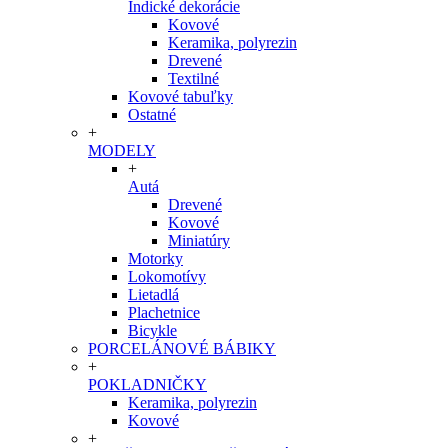
Indické dekorácie
Kovové
Keramika, polyrezin
Drevené
Textilné
Kovové tabuľky
Ostatné
+
MODELY
+
Autá
Drevené
Kovové
Miniatúry
Motorky
Lokomotívy
Lietadlá
Plachetnice
Bicykle
PORCELÁNOVÉ BÁBIKY
+
POKLADNIČKY
Keramika, polyrezin
Kovové
+