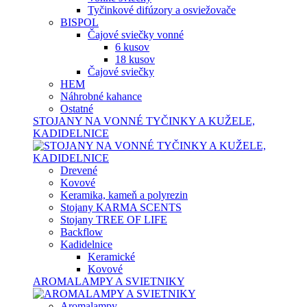
Tyčinkové difúzory a osviežovače
BISPOL
Čajové sviečky vonné
6 kusov
18 kusov
Čajové sviečky
HEM
Náhrobné kahance
Ostatné
STOJANY NA VONNÉ TYČINKY A KUŽELE,
KADIDELNICE
Drevené
Kovové
Keramika, kameň a polyrezin
Stojany KARMA SCENTS
Stojany TREE OF LIFE
Backflow
Kadidelnice
Keramické
Kovové
AROMALAMPY A SVIETNIKY
Aromalampy