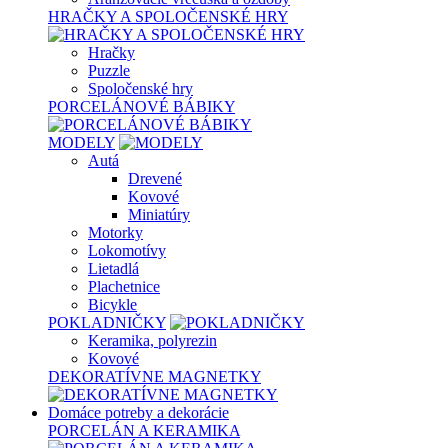
HRAČKY A SPOLOČENSKÉ HRY
Hračky
Puzzle
Spoločenské hry
PORCELÁNOVÉ BÁBIKY
MODELY
Autá
Drevené
Kovové
Miniatúry
Motorky
Lokomotívy
Lietadlá
Plachetnice
Bicykle
POKLADNIČKY
Keramika, polyrezin
Kovové
DEKORATÍVNE MAGNETKY
Domáce potreby a dekorácie
PORCELÁN A KERAMIKA