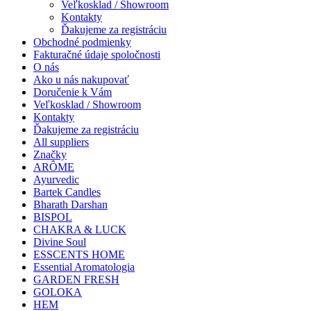
Veľkosklad / Showroom
Kontakty
Ďakujeme za registráciu
Obchodné podmienky
Fakturačné údaje spoločnosti
O nás
Ako u nás nakupovať
Doručenie k Vám
Veľkosklad / Showroom
Kontakty
Ďakujeme za registráciu
All suppliers
Značky
ARÔME
Ayurvedic
Bartek Candles
Bharath Darshan
BISPOL
CHAKRA & LUCK
Divine Soul
ESSCENTS HOME
Essential Aromatologia
GARDEN FRESH
GOLOKA
HEM