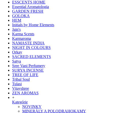
ESSCENTS HOME
Essential Aromatologia
GARDEN FRESH
GOLOKA
HEM
Initials by Home Elements
Jain's
Karma Scents
Karmaroma
NAMASTE INDIA
NIGHT IN COLOURS
Orkay
SACRED ELEMENTS
Satya
Sree Vani Perfumery
SURYA INCENSE
TREE OF LIFE
Tribal Soul
Tulasi
Vijayshree
ZEN AROMAS
+
Kategórie
NOVINKY
MINERÁLY A POLODRAHOKAMY