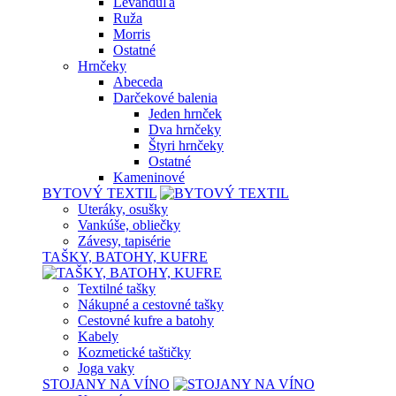
Levanduľa
Ruža
Morris
Ostatné
Hrnčeky
Abeceda
Darčekové balenia
Jeden hrnček
Dva hrnčeky
Štyri hrnčeky
Ostatné
Kameninové
BYTOVÝ TEXTIL
Uteráky, osušky
Vankúše, obliečky
Závesy, tapisérie
TAŠKY, BATOHY, KUFRE
Textilné tašky
Nákupné a cestovné tašky
Cestovné kufre a batohy
Kabely
Kozmetické taštičky
Joga vaky
STOJANY NA VÍNO