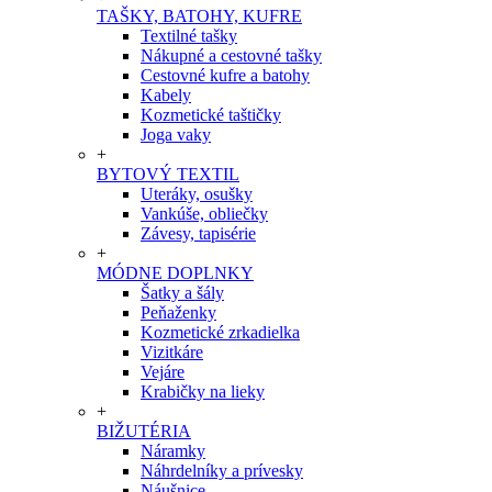
TAŠKY, BATOHY, KUFRE
Textilné tašky
Nákupné a cestovné tašky
Cestovné kufre a batohy
Kabely
Kozmetické taštičky
Joga vaky
+
BYTOVÝ TEXTIL
Uteráky, osušky
Vankúše, obliečky
Závesy, tapisérie
+
MÓDNE DOPLNKY
Šatky a šály
Peňaženky
Kozmetické zrkadielka
Vizitkáre
Vejáre
Krabičky na lieky
+
BIŽUTÉRIA
Náramky
Náhrdelníky a prívesky
Náušnice