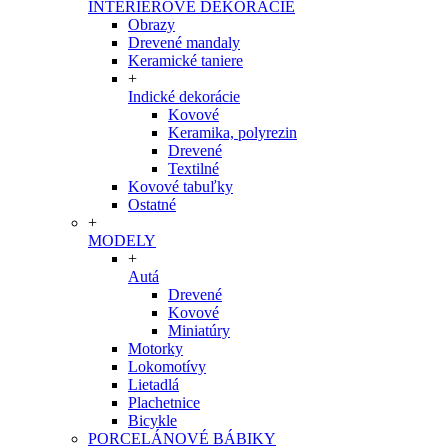
INTERIÉROVÉ DEKORÁCIE
Obrazy
Drevené mandaly
Keramické taniere
+
Indické dekorácie
Kovové
Keramika, polyrezin
Drevené
Textilné
Kovové tabuľky
Ostatné
+
MODELY
+
Autá
Drevené
Kovové
Miniatúry
Motorky
Lokomotívy
Lietadlá
Plachetnice
Bicykle
PORCELÁNOVÉ BÁBIKY