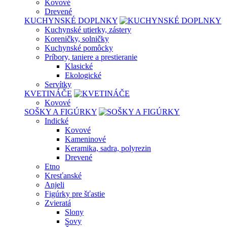
Kovové
Drevené
KUCHYNSKÉ DOPLNKY
Kuchynské utierky, zástery
Koreničky, solničky
Kuchynské pomôcky
Príbory, taniere a prestieranie
Klasické
Ekologické
Servítky
KVETINÁČE
Kovové
SOŠKY A FIGÚRKY
Indické
Kovové
Kameninové
Keramika, sadra, polyrezin
Drevené
Etno
Kresťanské
Anjeli
Figúrky pre šťastie
Zvieratá
Slony
Sovy