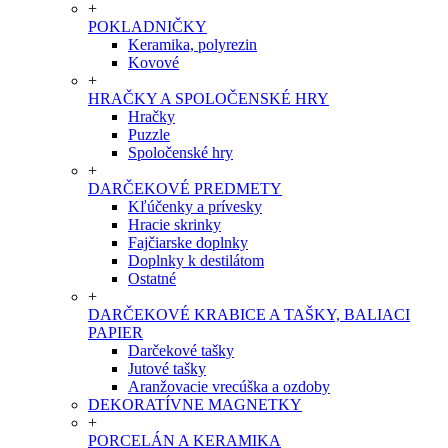
+
POKLADNIČKY
Keramika, polyrezin
Kovové
+
HRAČKY A SPOLOČENSKÉ HRY
Hračky
Puzzle
Spoločenské hry
+
DARČEKOVÉ PREDMETY
Kľúčenky a prívesky
Hracie skrinky
Fajčiarske doplnky
Doplnky k destilátom
Ostatné
+
DARČEKOVÉ KRABICE A TAŠKY, BALIACI
PAPIER
Darčekové tašky
Jutové tašky
Aranžovacie vrecúška a ozdoby
DEKORATÍVNE MAGNETKY
+
PORCELÁN A KERAMIKA