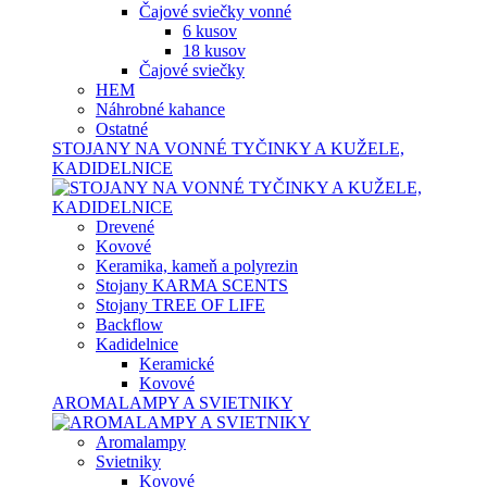
Čajové sviečky vonné
6 kusov
18 kusov
Čajové sviečky
HEM
Náhrobné kahance
Ostatné
STOJANY NA VONNÉ TYČINKY A KUŽELE,
KADIDELNICE
Drevené
Kovové
Keramika, kameň a polyrezin
Stojany KARMA SCENTS
Stojany TREE OF LIFE
Backflow
Kadidelnice
Keramické
Kovové
AROMALAMPY A SVIETNIKY
Aromalampy
Svietniky
Kovové