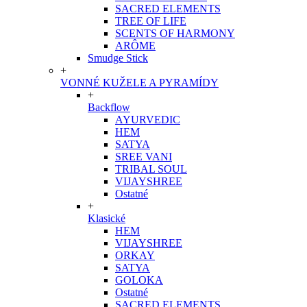
SACRED ELEMENTS
TREE OF LIFE
SCENTS OF HARMONY
ARÔME
Smudge Stick
+
VONNÉ KUŽELE A PYRAMÍDY
+
Backflow
AYURVEDIC
HEM
SATYA
SREE VANI
TRIBAL SOUL
VIJAYSHREE
Ostatné
+
Klasické
HEM
VIJAYSHREE
ORKAY
SATYA
GOLOKA
Ostatné
SACRED ELEMENTS