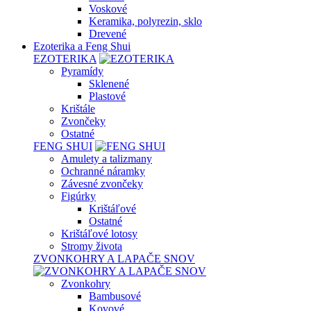
Voskové
Keramika, polyrezin, sklo
Drevené
Ezoterika a Feng Shui
EZOTERIKA
Pyramídy
Sklenené
Plastové
Krištále
Zvončeky
Ostatné
FENG SHUI
Amulety a talizmany
Ochranné náramky
Závesné zvončeky
Figúrky
Krištáľové
Ostatné
Krištáľové lotosy
Stromy života
ZVONKOHRY A LAPAČE SNOV
Zvonkohry
Bambusové
Kovové