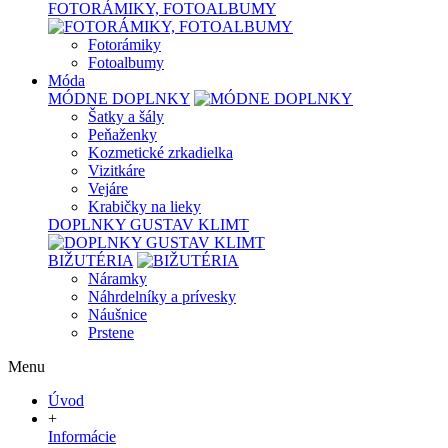
FOTORÁMIKY, FOTOALBUMY
Fotorámiky
Fotoalbumy
Móda
MÓDNE DOPLNKY
Šatky a šály
Peňaženky
Kozmetické zrkadielka
Vizitkáre
Vejáre
Krabičky na lieky
DOPLNKY GUSTAV KLIMT
BIŽUTÉRIA
Náramky
Náhrdelníky a prívesky
Náušnice
Prstene
Menu
Úvod
+
Informácie