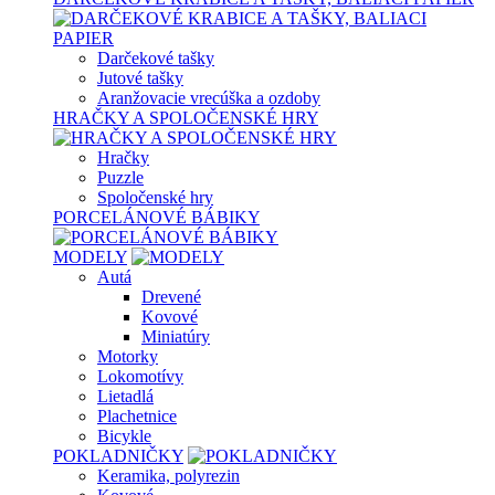
Darčekové tašky
Jutové tašky
Aranžovacie vrecúška a ozdoby
HRAČKY A SPOLOČENSKÉ HRY
Hračky
Puzzle
Spoločenské hry
PORCELÁNOVÉ BÁBIKY
MODELY
Autá
Drevené
Kovové
Miniatúry
Motorky
Lokomotívy
Lietadlá
Plachetnice
Bicykle
POKLADNIČKY
Keramika, polyrezin