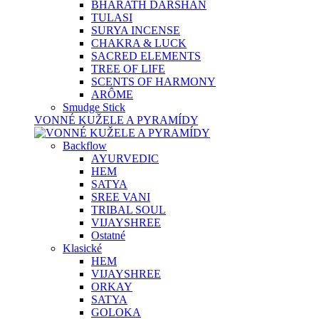
BHARATH DARSHAN
TULASI
SURYA INCENSE
CHAKRA & LUCK
SACRED ELEMENTS
TREE OF LIFE
SCENTS OF HARMONY
ARÔME
Smudge Stick
VONNÉ KUŽELE A PYRAMÍDY
Backflow
AYURVEDIC
HEM
SATYA
SREE VANI
TRIBAL SOUL
VIJAYSHREE
Ostatné
Klasické
HEM
VIJAYSHREE
ORKAY
SATYA
GOLOKA