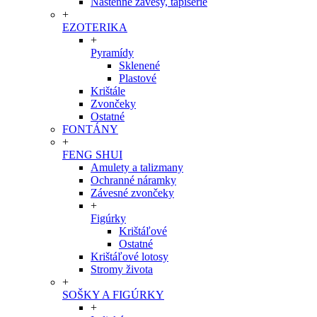
Nástenné závesy, tapisérie
+
EZOTERIKA
+
Pyramídy
Sklenené
Plastové
Krištále
Zvončeky
Ostatné
FONTÁNY
+
FENG SHUI
Amulety a talizmany
Ochranné náramky
Závesné zvončeky
+
Figúrky
Krištáľové
Ostatné
Krištáľové lotosy
Stromy života
+
SOŠKY A FIGÚRKY
+