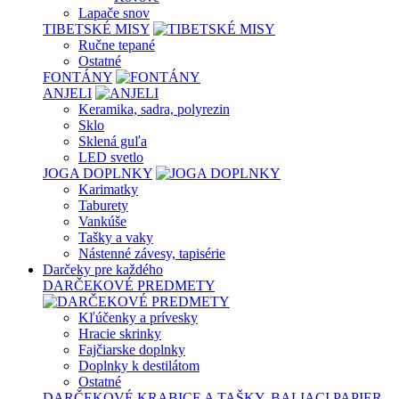
Lapače snov
TIBETSKÉ MISY
Ručne tepané
Ostatné
FONTÁNY
ANJELI
Keramika, sadra, polyrezin
Sklo
Sklená guľa
LED svetlo
JOGA DOPLNKY
Karimatky
Taburety
Vankúše
Tašky a vaky
Nástenné závesy, tapisérie
Darčeky pre každého
DARČEKOVÉ PREDMETY
Kľúčenky a prívesky
Hracie skrinky
Fajčiarske doplnky
Doplnky k destilátom
Ostatné
DARČEKOVÉ KRABICE A TAŠKY, BALIACI PAPIER