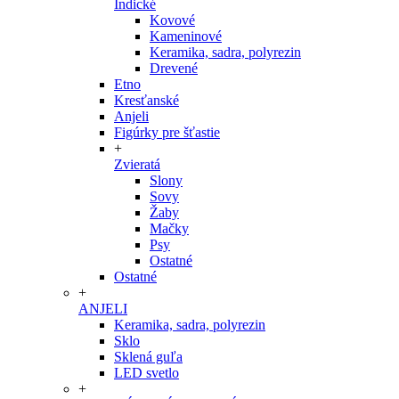
Indické
Kovové
Kameninové
Keramika, sadra, polyrezin
Drevené
Etno
Kresťanské
Anjeli
Figúrky pre šťastie
+
Zvieratá
Slony
Sovy
Žaby
Mačky
Psy
Ostatné
Ostatné
+
ANJELI
Keramika, sadra, polyrezin
Sklo
Sklená guľa
LED svetlo
+