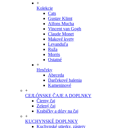
+
Kolekcie
Cats
Gustav Klimt
Alfons Mucha
Vincent van Gogh
Claude Monet
Makové kvety
Levanduľa
Ruža
Morris
Ostatné
+
Hrnčeky
Abeceda
Darčekové balenia
Kameninové
+
CEJLÓNSKE ČAJE A DOPLNKY
Čierny čaj
Zelený čaj
Krabičky a dózy na čaj
+
KUCHYNSKÉ DOPLNKY
Kuchynské utierky, zástery