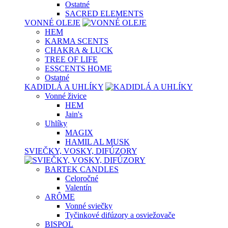
Ostatné
SACRED ELEMENTS
VONNÉ OLEJE
HEM
KARMA SCENTS
CHAKRA & LUCK
TREE OF LIFE
ESSCENTS HOME
Ostatné
KADIDLÁ A UHLÍKY
Vonné živice
HEM
Jain's
Uhlíky
MAGIX
HAMIL AL MUSK
SVIEČKY, VOSKY, DIFÚZORY
BARTEK CANDLES
Celoročné
Valentín
ARÔME
Vonné sviečky
Tyčinkové difúzory a osviežovače
BISPOL