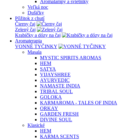
Aromalampy a svietniky
Veľká noc
Dušičky
Pôžitok z chutí
Čierny čaj
Zelený čaj
Krabičky a dózy na čaj
Aromaterapia
VONNÉ TYČINKY
Masala
MYSTIC SPIRITS AROMAS
HEM
SATYA
VIJAYSHREE
AYURVEDIC
NAMASTE INDIA
TRIBAL SOUL
GOLOKA
KARMAROMA - TALES OF INDIA
ORKAY
GARDEN FRESH
DIVINE SOUL
Klasické
HEM
KARMA SCENTS