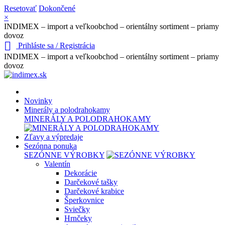
Resetovať
Dokončené
×
INDIMEX – import a veľkoobchod – orientálny sortiment – priamy
dovoz

Prihláste sa / Registrácia
INDIMEX – import a veľkoobchod – orientálny sortiment – priamy
dovoz
Novinky
Minerály a polodrahokamy
MINERÁLY A POLODRAHOKAMY
Zľavy a výpredaje
Sezónna ponuka
SEZÓNNE VÝROBKY
Valentín
Dekorácie
Darčekové tašky
Darčekové krabice
Šperkovnice
Sviečky
Hrnčeky