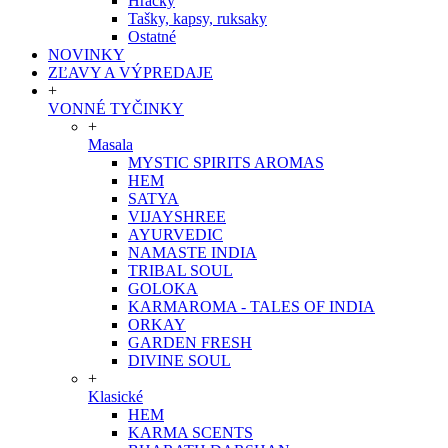
Hračky
Tašky, kapsy, ruksaky
Ostatné
NOVINKY
ZĽAVY A VÝPREDAJE
+
VONNÉ TYČINKY
+
Masala
MYSTIC SPIRITS AROMAS
HEM
SATYA
VIJAYSHREE
AYURVEDIC
NAMASTE INDIA
TRIBAL SOUL
GOLOKA
KARMAROMA - TALES OF INDIA
ORKAY
GARDEN FRESH
DIVINE SOUL
+
Klasické
HEM
KARMA SCENTS