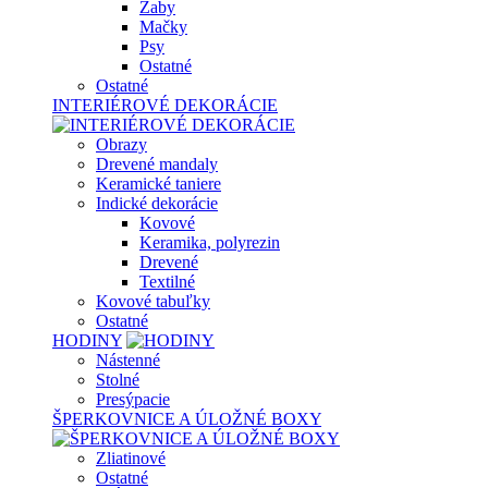
Žaby
Mačky
Psy
Ostatné
Ostatné
INTERIÉROVÉ DEKORÁCIE
Obrazy
Drevené mandaly
Keramické taniere
Indické dekorácie
Kovové
Keramika, polyrezin
Drevené
Textilné
Kovové tabuľky
Ostatné
HODINY
Nástenné
Stolné
Presýpacie
ŠPERKOVNICE A ÚLOŽNÉ BOXY
Zliatinové
Ostatné