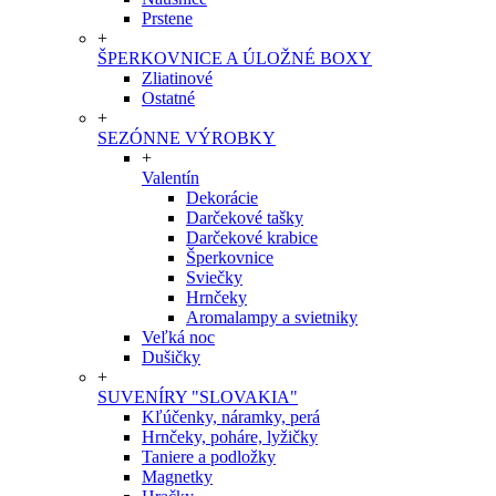
Prstene
+
ŠPERKOVNICE A ÚLOŽNÉ BOXY
Zliatinové
Ostatné
+
SEZÓNNE VÝROBKY
+
Valentín
Dekorácie
Darčekové tašky
Darčekové krabice
Šperkovnice
Sviečky
Hrnčeky
Aromalampy a svietniky
Veľká noc
Dušičky
+
SUVENÍRY "SLOVAKIA"
Kľúčenky, náramky, perá
Hrnčeky, poháre, lyžičky
Taniere a podložky
Magnetky