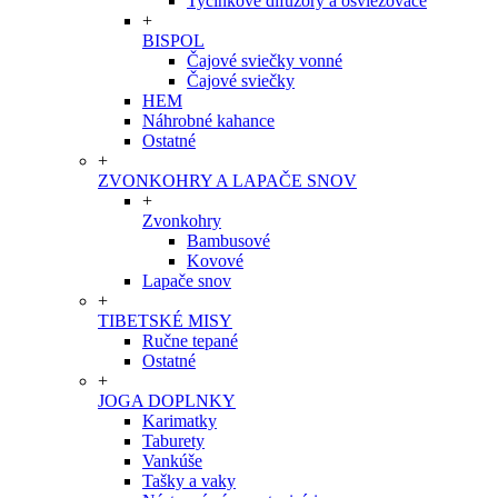
Tyčinkové difúzory a osviežovače
+
BISPOL
Čajové sviečky vonné
Čajové sviečky
HEM
Náhrobné kahance
Ostatné
+
ZVONKOHRY A LAPAČE SNOV
+
Zvonkohry
Bambusové
Kovové
Lapače snov
+
TIBETSKÉ MISY
Ručne tepané
Ostatné
+
JOGA DOPLNKY
Karimatky
Taburety
Vankúše
Tašky a vaky