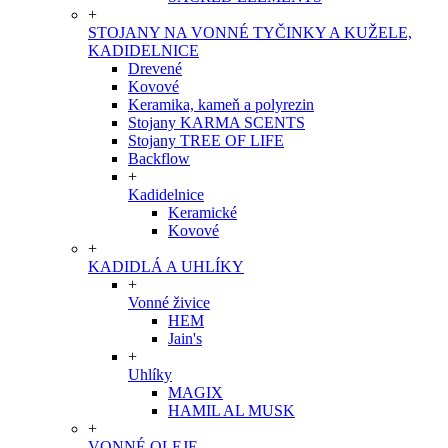
+
STOJANY NA VONNÉ TYČINKY A KUŽELE,
KADIDELNICE
Drevené
Kovové
Keramika, kameň a polyrezin
Stojany KARMA SCENTS
Stojany TREE OF LIFE
Backflow
+
Kadidelnice
Keramické
Kovové
+
KADIDLÁ A UHLÍKY
+
Vonné živice
HEM
Jain's
+
Uhlíky
MAGIX
HAMIL AL MUSK
+
VONNÉ OLEJE