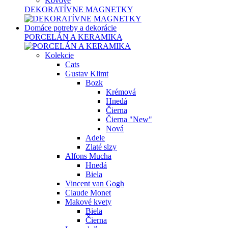
Kovové
DEKORATÍVNE MAGNETKY
Domáce potreby a dekorácie
PORCELÁN A KERAMIKA
Kolekcie
Cats
Gustav Klimt
Bozk
Krémová
Hnedá
Čierna
Čierna "New"
Nová
Adele
Zlaté slzy
Alfons Mucha
Hnedá
Biela
Vincent van Gogh
Claude Monet
Makové kvety
Biela
Čierna