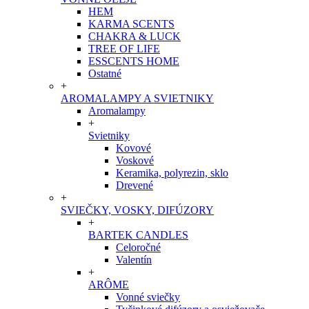
HEM
KARMA SCENTS
CHAKRA & LUCK
TREE OF LIFE
ESSCENTS HOME
Ostatné
+
AROMALAMPY A SVIETNIKY
Aromalampy
+
Svietniky
Kovové
Voskové
Keramika, polyrezin, sklo
Drevené
+
SVIEČKY, VOSKY, DIFÚZORY
+
BARTEK CANDLES
Celoročné
Valentín
+
ARÔME
Vonné sviečky