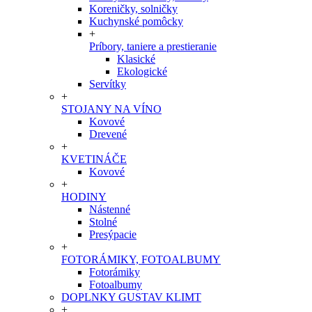
Koreničky, solničky
Kuchynské pomôcky
+
Príbory, taniere a prestieranie
Klasické
Ekologické
Servítky
+
STOJANY NA VÍNO
Kovové
Drevené
+
KVETINÁČE
Kovové
+
HODINY
Nástenné
Stolné
Presýpacie
+
FOTORÁMIKY, FOTOALBUMY
Fotorámiky
Fotoalbumy
DOPLNKY GUSTAV KLIMT
+