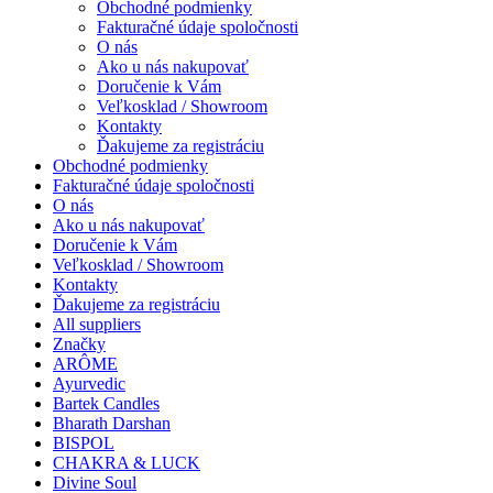
Obchodné podmienky
Fakturačné údaje spoločnosti
O nás
Ako u nás nakupovať
Doručenie k Vám
Veľkosklad / Showroom
Kontakty
Ďakujeme za registráciu
Obchodné podmienky
Fakturačné údaje spoločnosti
O nás
Ako u nás nakupovať
Doručenie k Vám
Veľkosklad / Showroom
Kontakty
Ďakujeme za registráciu
All suppliers
Značky
ARÔME
Ayurvedic
Bartek Candles
Bharath Darshan
BISPOL
CHAKRA & LUCK
Divine Soul