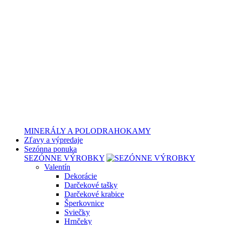
MINERÁLY A POLODRAHOKAMY
Zľavy a výpredaje
Sezónna ponuka
SEZÓNNE VÝROBKY
Valentín
Dekorácie
Darčekové tašky
Darčekové krabice
Šperkovnice
Sviečky
Hrnčeky