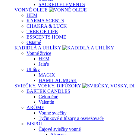
SACRED ELEMENTS
VONNÉ OLEJE
HEM
KARMA SCENTS
CHAKRA & LUCK
TREE OF LIFE
ESSCENTS HOME
Ostatné
KADIDLÁ A UHLÍKY
Vonné živice
HEM
Jain's
Uhlíky
MAGIX
HAMIL AL MUSK
SVIEČKY, VOSKY, DIFÚZORY
BARTEK CANDLES
Celoročné
Valentín
ARÔME
Vonné sviečky
Tyčinkové difúzory a osviežovače
BISPOL
Čajové sviečky vonné
6 kusov