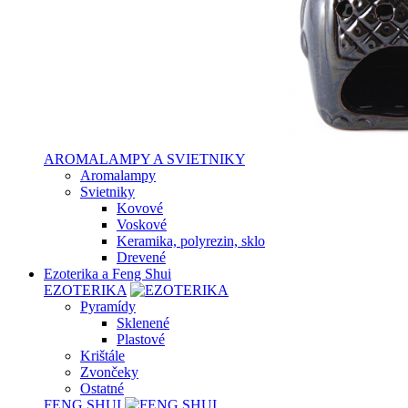
AROMALAMPY A SVIETNIKY
Aromalampy
Svietniky
Kovové
Voskové
Keramika, polyrezin, sklo
Drevené
Ezoterika a Feng Shui
EZOTERIKA
Pyramídy
Sklenené
Plastové
Krištále
Zvončeky
Ostatné
FENG SHUI