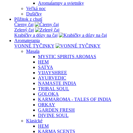
Aromalampy a svietniky
Veľká noc
Dušičky
Pôžitok z chutí
Čierny čaj
Zelený čaj
Krabičky a dózy na čaj
Aromaterapia
VONNÉ TYČINKY
Masala
MYSTIC SPIRITS AROMAS
HEM
SATYA
VIJAYSHREE
AYURVEDIC
NAMASTE INDIA
TRIBAL SOUL
GOLOKA
KARMAROMA - TALES OF INDIA
ORKAY
GARDEN FRESH
DIVINE SOUL
Klasické
HEM
KARMA SCENTS