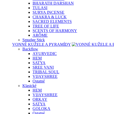
BHARATH DARSHAN
TULASI
SURYA INCENSE
CHAKRA & LUCK
SACRED ELEMENTS
TREE OF LIFE
SCENTS OF HARMONY
ARÔME
Smudge Stick
VONNÉ KUŽELE A PYRAMÍDY
Backflow
AYURVEDIC
HEM
SATYA
SREE VANI
TRIBAL SOUL
VIJAYSHREE
Ostatné
Klasické
HEM
VIJAYSHREE
ORKAY
SATYA
GOLOKA
Ostatné