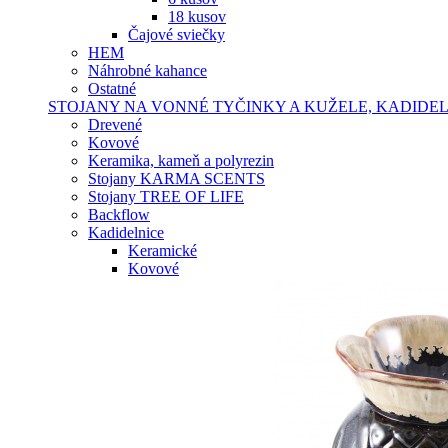
18 kusov
Čajové sviečky
HEM
Náhrobné kahance
Ostatné
STOJANY NA VONNÉ TYČINKY A KUŽELE, KADIDE
Drevené
Kovové
Keramika, kameň a polyrezin
Stojany KARMA SCENTS
Stojany TREE OF LIFE
Backflow
Kadidelnice
Keramické
Kovové