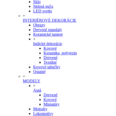
Sklo
Sklená guľa
LED svetlo
+
INTERIÉROVÉ DEKORÁCIE
Obrazy
Drevené mandaly
Keramické taniere
+
Indické dekorácie
Kovové
Keramika, polyrezin
Drevené
Textilné
Kovové tabuľky
Ostatné
+
MODELY
+
Autá
Drevené
Kovové
Miniatúry
Motorky
Lokomotívy