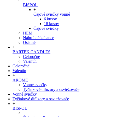
+
BISPOL
+
Čajové sviečky vonné
6 kusov
18 kusov
Čajové sviečky
HEM
Náhrobné kahance
Ostatné
+
BARTEK CANDLES
Celoročné
Valentín
Celoročné
Valentín
+
ARÔME
Vonné sviečky
Tyčinkové difúzory a osviežovače
Vonné sviečky
Tyčinkové difúzory a osviežovače
+
BISPOL
+