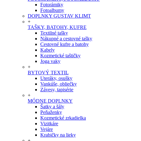
Fotorámiky
Fotoalbumy
DOPLNKY GUSTAV KLIMT
+
TAŠKY, BATOHY, KUFRE
Textilné tašky
Nákupné a cestovné tašky
Cestovné kufre a batohy
Kabely
Kozmetické taštičky
Joga vaky
+
BYTOVÝ TEXTIL
Uteráky, osušky
Vankúše, obliečky
Závesy, tapisérie
+
MÓDNE DOPLNKY
Šatky a šály
Peňaženky
Kozmetické zrkadielka
Vizitkáre
Vejáre
Krabičky na lieky
+