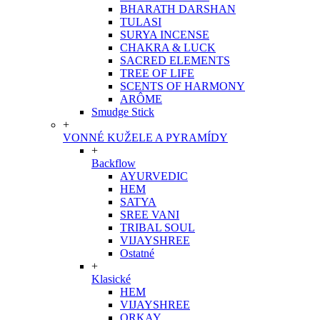
BHARATH DARSHAN
TULASI
SURYA INCENSE
CHAKRA & LUCK
SACRED ELEMENTS
TREE OF LIFE
SCENTS OF HARMONY
ARÔME
Smudge Stick
+
VONNÉ KUŽELE A PYRAMÍDY
+
Backflow
AYURVEDIC
HEM
SATYA
SREE VANI
TRIBAL SOUL
VIJAYSHREE
Ostatné
+
Klasické
HEM
VIJAYSHREE
ORKAY