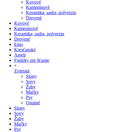
Kovové
Kameninové
Keramika, sadra, polyrezin
Drevené
Kovové
Kameninové
Keramika, sadra, polyrezin
Drevené
Etno
Kresťanské
Anjeli
Figúrky pre šťastie
+
Zvieratá
Slony
Sovy
Žaby
Mačky
Psy
Ostatné
Slony
Sovy
Žaby
Mačky
Psy