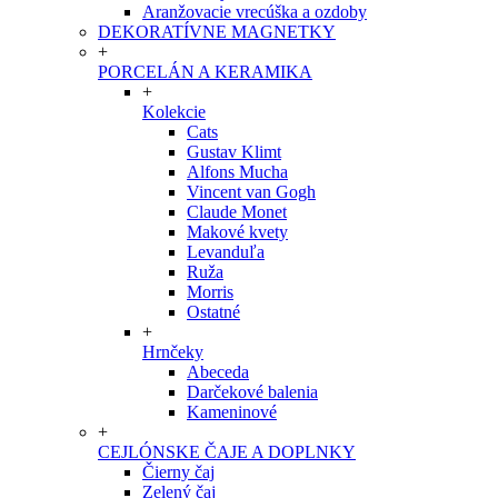
Aranžovacie vrecúška a ozdoby
DEKORATÍVNE MAGNETKY
+
PORCELÁN A KERAMIKA
+
Kolekcie
Cats
Gustav Klimt
Alfons Mucha
Vincent van Gogh
Claude Monet
Makové kvety
Levanduľa
Ruža
Morris
Ostatné
+
Hrnčeky
Abeceda
Darčekové balenia
Kameninové
+
CEJLÓNSKE ČAJE A DOPLNKY
Čierny čaj
Zelený čaj