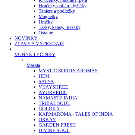
Kľúčenky, náramky, perá
Hrnčeky, poháre, lyžičky
Taniere a podložky
Magnetky
Hračky
Tašky, kapsy, ruksaky
Ostatné
NOVINKY
ZĽAVY A VÝPREDAJE
+
VONNÉ TYČINKY
+
Masala
MYSTIC SPIRITS AROMAS
HEM
SATYA
VIJAYSHREE
AYURVEDIC
NAMASTE INDIA
TRIBAL SOUL
GOLOKA
KARMAROMA - TALES OF INDIA
ORKAY
GARDEN FRESH
DIVINE SOUL