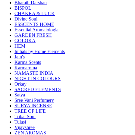
Bharath Darshan
BISPOL
CHAKRA & LUCK
Divine Soul
ESSCENTS HOME
Essential Aromatologia
GARDEN FRESH
GOLOKA
HEM
Initials by Home Elements
Jain's
Karma Scents
Karmaroma
NAMASTE INDIA
NIGHT IN COLOURS
Orkay
SACRED ELEMENTS
Satya
Sree Vani Perfumery
SURYA INCENSE
TREE OF LIFE
Tribal Soul
Tulasi
Vijayshree
ZEN AROMAS