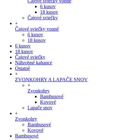
Čajové sviečky vonné
6 kusov
18 kusov
Čajové sviečky
+
Čajové sviečky vonné
6 kusov
18 kusov
6 kusov
18 kusov
Čajové sviečky
Náhrobné kahance
Ostatné
+
ZVONKOHRY A LAPAČE SNOV
+
Zvonkohry
Bambusové
Kovové
Lapače snov
+
Zvonkohry
Bambusové
Kovové
Bambusové