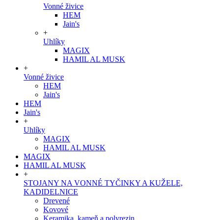
Vonné živice
HEM
Jain's
+
Uhlíky
MAGIX
HAMIL AL MUSK
+
Vonné živice
HEM
Jain's
HEM
Jain's
+
Uhlíky
MAGIX
HAMIL AL MUSK
MAGIX
HAMIL AL MUSK
+
STOJANY NA VONNÉ TYČINKY A KUŽELE,
KADIDELNICE
Drevené
Kovové
Keramika, kameň a polyrezin