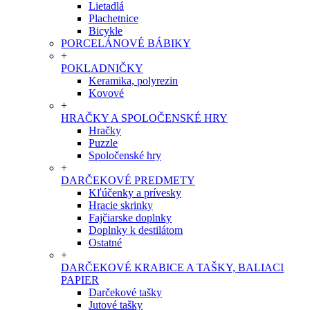
Lietadlá
Plachetnice
Bicykle
PORCELÁNOVÉ BÁBIKY
+
POKLADNIČKY
Keramika, polyrezin
Kovové
+
HRAČKY A SPOLOČENSKÉ HRY
Hračky
Puzzle
Spoločenské hry
+
DARČEKOVÉ PREDMETY
Kľúčenky a prívesky
Hracie skrinky
Fajčiarske doplnky
Doplnky k destilátom
Ostatné
+
DARČEKOVÉ KRABICE A TAŠKY, BALIACI
PAPIER
Darčekové tašky
Jutové tašky