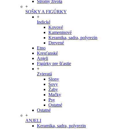
Stromy života
+
SOŠKY A FIGÚRKY
+
Indické
Kovové
Kameninové
Keramika, sadra, polyrezin
Drevené
Etno
Kresťanské
Anjeli
Figúrky pre šťastie
+
Zvieratá
Slony
Sovy
Žaby
Mačky
Psy
Ostatné
Ostatné
+
ANJELI
Keramika, sadra, polyrezin