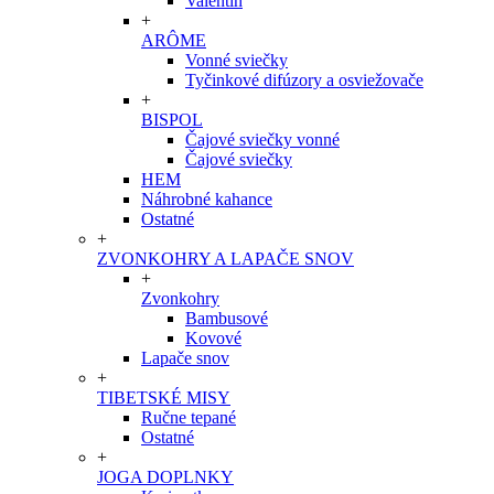
Valentín
+
ARÔME
Vonné sviečky
Tyčinkové difúzory a osviežovače
+
BISPOL
Čajové sviečky vonné
Čajové sviečky
HEM
Náhrobné kahance
Ostatné
+
ZVONKOHRY A LAPAČE SNOV
+
Zvonkohry
Bambusové
Kovové
Lapače snov
+
TIBETSKÉ MISY
Ručne tepané
Ostatné
+
JOGA DOPLNKY