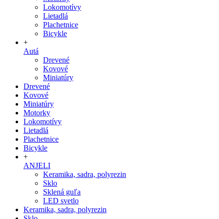
Lokomotívy
Lietadlá
Plachetnice
Bicykle
+
Autá
Drevené
Kovové
Miniatúry
Drevené
Kovové
Miniatúry
Motorky
Lokomotívy
Lietadlá
Plachetnice
Bicykle
+
ANJELI
Keramika, sadra, polyrezin
Sklo
Sklená guľa
LED svetlo
Keramika, sadra, polyrezin
Sklo