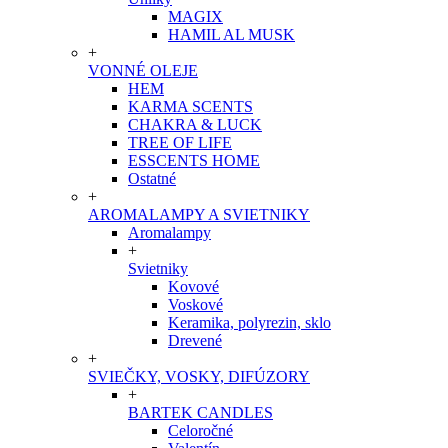
MAGIX
HAMIL AL MUSK
+
VONNÉ OLEJE
HEM
KARMA SCENTS
CHAKRA & LUCK
TREE OF LIFE
ESSCENTS HOME
Ostatné
+
AROMALAMPY A SVIETNIKY
Aromalampy
+
Svietniky
Kovové
Voskové
Keramika, polyrezin, sklo
Drevené
+
SVIEČKY, VOSKY, DIFÚZORY
+
BARTEK CANDLES
Celoročné