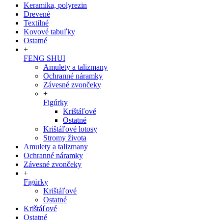
Keramika, polyrezin
Drevené
Textilné
Kovové tabuľky
Ostatné
+
FENG SHUI
Amulety a talizmany
Ochranné náramky
Závesné zvončeky
+
Figúrky
Krištáľové
Ostatné
Krištáľové lotosy
Stromy života
Amulety a talizmany
Ochranné náramky
Závesné zvončeky
+
Figúrky
Krištáľové
Ostatné
Krištáľové
Ostatné