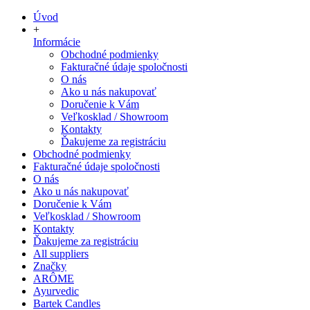
Úvod
+
Informácie
Obchodné podmienky
Fakturačné údaje spoločnosti
O nás
Ako u nás nakupovať
Doručenie k Vám
Veľkosklad / Showroom
Kontakty
Ďakujeme za registráciu
Obchodné podmienky
Fakturačné údaje spoločnosti
O nás
Ako u nás nakupovať
Doručenie k Vám
Veľkosklad / Showroom
Kontakty
Ďakujeme za registráciu
All suppliers
Značky
ARÔME
Ayurvedic
Bartek Candles