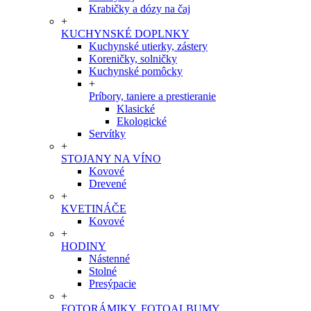
Krabičky a dózy na čaj
+
KUCHYNSKÉ DOPLNKY
Kuchynské utierky, zástery
Koreničky, solničky
Kuchynské pomôcky
+
Príbory, taniere a prestieranie
Klasické
Ekologické
Servítky
+
STOJANY NA VÍNO
Kovové
Drevené
+
KVETINÁČE
Kovové
+
HODINY
Nástenné
Stolné
Presýpacie
+
FOTORÁMIKY, FOTOALBUMY