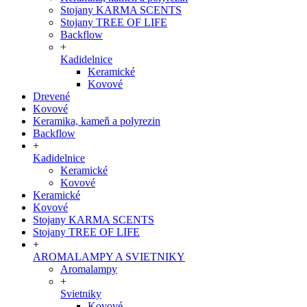
Stojany KARMA SCENTS
Stojany TREE OF LIFE
Backflow
+
Kadidelnice
Keramické
Kovové
Drevené
Kovové
Keramika, kameň a polyrezin
Backflow
+
Kadidelnice
Keramické
Kovové
Keramické
Kovové
Stojany KARMA SCENTS
Stojany TREE OF LIFE
+
AROMALAMPY A SVIETNIKY
Aromalampy
+
Svietniky
Kovové