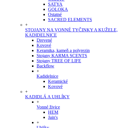
SATYA
GOLOKA
Ostatné
SACRED ELEMENTS
+
STOJANY NA VONNÉ TYČINKY A KUŽELE,
KADIDELNICE
Drevené
Kovové
Keramika, kameň a polyrezin
Stojany KARMA SCENTS
Stojany TREE OF LIFE
Backflow
+
Kadidelnice
Keramické
Kovové
+
KADIDLÁ A UHLÍKY
+
Vonné živice
HEM
Jain's
+
Uhlíky