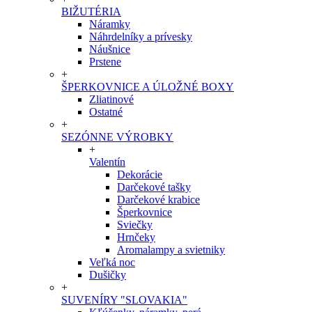
BIŽUTÉRIA
Náramky
Náhrdelníky a prívesky
Náušnice
Prstene
+
ŠPERKOVNICE A ÚLOŽNÉ BOXY
Zliatinové
Ostatné
+
SEZÓNNE VÝROBKY
+
Valentín
Dekorácie
Darčekové tašky
Darčekové krabice
Šperkovnice
Sviečky
Hrnčeky
Aromalampy a svietniky
Veľká noc
Dušičky
+
SUVENÍRY "SLOVAKIA"