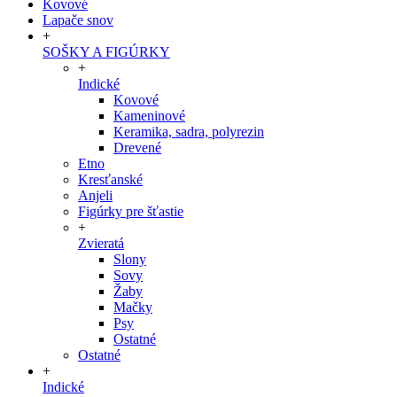
Kovové
Lapače snov
+
SOŠKY A FIGÚRKY
+
Indické
Kovové
Kameninové
Keramika, sadra, polyrezin
Drevené
Etno
Kresťanské
Anjeli
Figúrky pre šťastie
+
Zvieratá
Slony
Sovy
Žaby
Mačky
Psy
Ostatné
Ostatné
+
Indické