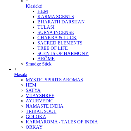
+
Klasické
HEM
KARMA SCENTS
BHARATH DARSHAN
TULASI
SURYA INCENSE
CHAKRA & LUCK
SACRED ELEMENTS
TREE OF LIFE
SCENTS OF HARMONY
ARÔME
Smudge Stick
+
Masala
MYSTIC SPIRITS AROMAS
HEM
SATYA
VIJAYSHREE
AYURVEDIC
NAMASTE INDIA
TRIBAL SOUL
GOLOKA
KARMAROMA - TALES OF INDIA
ORKAY