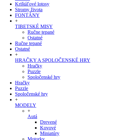
Krištáľové lotosy
Stromy života
FONTÁNY
+
TIBETSKÉ MISY
Ručne tepané
Ostatné
Ručne tepané
Ostatné
+
HRAČKY A SPOLOČENSKÉ HRY
Hračky
Puzzle
Spoločenské hry
Hračky
Puzzle
Spoločenské hry
+
MODELY
+
Autá
Drevené
Kovové
Miniatúry
Motorky