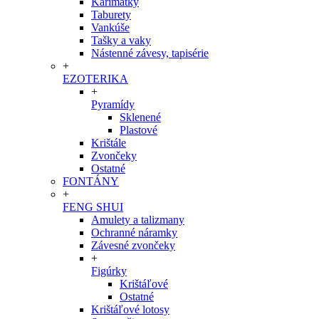
Karimatky
Taburety
Vankúše
Tašky a vaky
Nástenné závesy, tapisérie
+
EZOTERIKA
+
Pyramídy
Sklenené
Plastové
Krištále
Zvončeky
Ostatné
FONTÁNY
+
FENG SHUI
Amulety a talizmany
Ochranné náramky
Závesné zvončeky
+
Figúrky
Krištáľové
Ostatné
Krištáľové lotosy