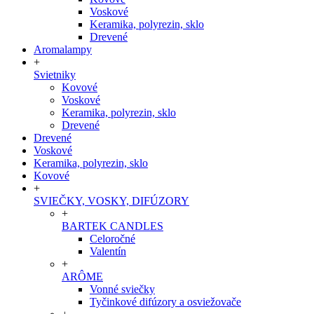
Voskové
Keramika, polyrezin, sklo
Drevené
Aromalampy
+
Svietniky
Kovové
Voskové
Keramika, polyrezin, sklo
Drevené
Drevené
Voskové
Keramika, polyrezin, sklo
Kovové
+
SVIEČKY, VOSKY, DIFÚZORY
+
BARTEK CANDLES
Celoročné
Valentín
+
ARÔME
Vonné sviečky
Tyčinkové difúzory a osviežovače