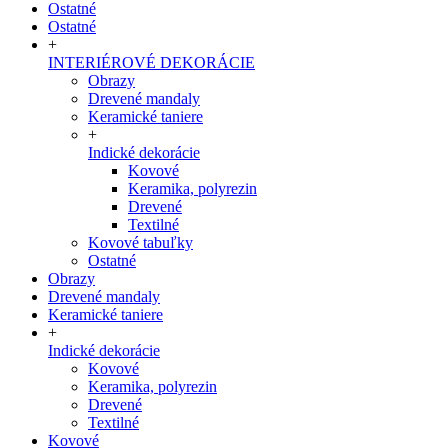
Ostatné
Ostatné
+
INTERIÉROVÉ DEKORÁCIE
Obrazy
Drevené mandaly
Keramické taniere
+
Indické dekorácie
Kovové
Keramika, polyrezin
Drevené
Textilné
Kovové tabuľky
Ostatné
Obrazy
Drevené mandaly
Keramické taniere
+
Indické dekorácie
Kovové
Keramika, polyrezin
Drevené
Textilné
Kovové