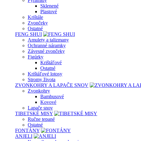
Pyramídy
Sklenené
Plastové
Krištále
Zvončeky
Ostatné
FENG SHUI
Amulety a talizmany
Ochranné náramky
Závesné zvončeky
Figúrky
Krištáľové
Ostatné
Krištáľové lotosy
Stromy života
ZVONKOHRY A LAPAČE SNOV
Zvonkohry
Bambusové
Kovové
Lapače snov
TIBETSKÉ MISY
Ručne tepané
Ostatné
FONTÁNY
ANJELI