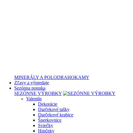
MINERÁLY A POLODRAHOKAMY
Zľavy a výpredaje
Sezónna ponuka
SEZÓNNE VÝROBKY
Valentín
Dekorácie
Darčekové tašky
Darčekové krabice
Šperkovnice
Sviečky
Hrnčeky