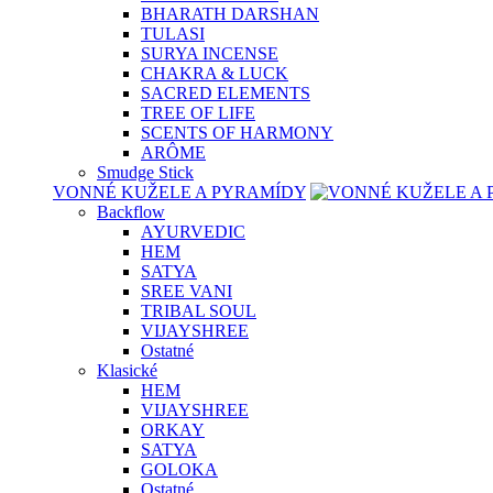
BHARATH DARSHAN
TULASI
SURYA INCENSE
CHAKRA & LUCK
SACRED ELEMENTS
TREE OF LIFE
SCENTS OF HARMONY
ARÔME
Smudge Stick
VONNÉ KUŽELE A PYRAMÍDY
Backflow
AYURVEDIC
HEM
SATYA
SREE VANI
TRIBAL SOUL
VIJAYSHREE
Ostatné
Klasické
HEM
VIJAYSHREE
ORKAY
SATYA
GOLOKA
Ostatné