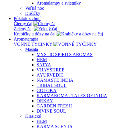
Aromalampy a svietniky
Veľká noc
Dušičky
Pôžitok z chutí
Čierny čaj
Zelený čaj
Krabičky a dózy na čaj
Aromaterapia
VONNÉ TYČINKY
Masala
MYSTIC SPIRITS AROMAS
HEM
SATYA
VIJAYSHREE
AYURVEDIC
NAMASTE INDIA
TRIBAL SOUL
GOLOKA
KARMAROMA - TALES OF INDIA
ORKAY
GARDEN FRESH
DIVINE SOUL
Klasické
HEM
KARMA SCENTS