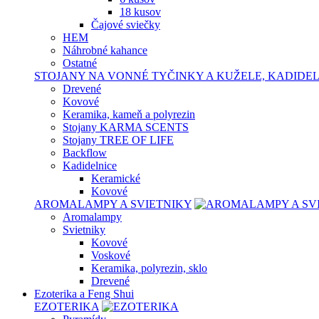
18 kusov
Čajové sviečky
HEM
Náhrobné kahance
Ostatné
STOJANY NA VONNÉ TYČINKY A KUŽELE, KADIDE
Drevené
Kovové
Keramika, kameň a polyrezin
Stojany KARMA SCENTS
Stojany TREE OF LIFE
Backflow
Kadidelnice
Keramické
Kovové
AROMALAMPY A SVIETNIKY
Aromalampy
Svietniky
Kovové
Voskové
Keramika, polyrezin, sklo
Drevené
Ezoterika a Feng Shui
EZOTERIKA