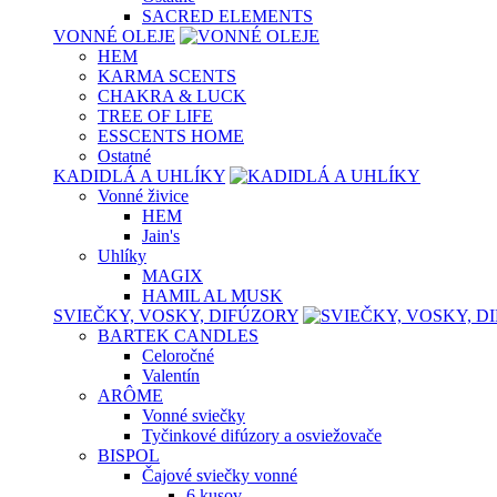
SACRED ELEMENTS
VONNÉ OLEJE
HEM
KARMA SCENTS
CHAKRA & LUCK
TREE OF LIFE
ESSCENTS HOME
Ostatné
KADIDLÁ A UHLÍKY
Vonné živice
HEM
Jain's
Uhlíky
MAGIX
HAMIL AL MUSK
SVIEČKY, VOSKY, DIFÚZORY
BARTEK CANDLES
Celoročné
Valentín
ARÔME
Vonné sviečky
Tyčinkové difúzory a osviežovače
BISPOL
Čajové sviečky vonné
6 kusov