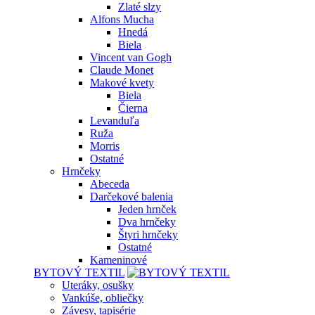
Zlaté slzy
Alfons Mucha
Hnedá
Biela
Vincent van Gogh
Claude Monet
Makové kvety
Biela
Čierna
Levanduľa
Ruža
Morris
Ostatné
Hrnčeky
Abeceda
Darčekové balenia
Jeden hrnček
Dva hrnčeky
Štyri hrnčeky
Ostatné
Kameninové
BYTOVÝ TEXTIL
Uteráky, osušky
Vankúše, obliečky
Závesy, tapisérie