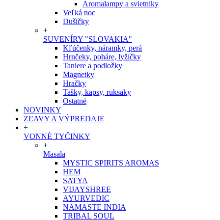
Aromalampy a svietniky
Veľká noc
Dušičky
+
SUVENÍRY "SLOVAKIA"
Kľúčenky, náramky, perá
Hrnčeky, poháre, lyžičky
Taniere a podložky
Magnetky
Hračky
Tašky, kapsy, ruksaky
Ostatné
NOVINKY
ZĽAVY A VÝPREDAJE
+
VONNÉ TYČINKY
+
Masala
MYSTIC SPIRITS AROMAS
HEM
SATYA
VIJAYSHREE
AYURVEDIC
NAMASTE INDIA
TRIBAL SOUL