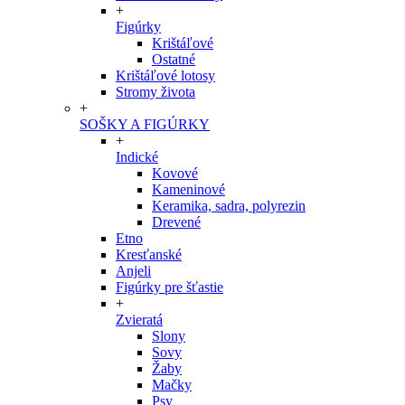
+
Figúrky
Krištáľové
Ostatné
Krištáľové lotosy
Stromy života
+
SOŠKY A FIGÚRKY
+
Indické
Kovové
Kameninové
Keramika, sadra, polyrezin
Drevené
Etno
Kresťanské
Anjeli
Figúrky pre šťastie
+
Zvieratá
Slony
Sovy
Žaby
Mačky
Psy