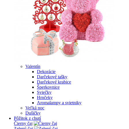
Valentín
Dekorácie
Darčekové tašky
Darčekové krabice
Šperkovnice
Sviečky
Hrnčeky
Aromalampy a svietniky
Veľká noc
Dušičky
Pôžitok z chutí
Čierny čaj
Zelený čaj