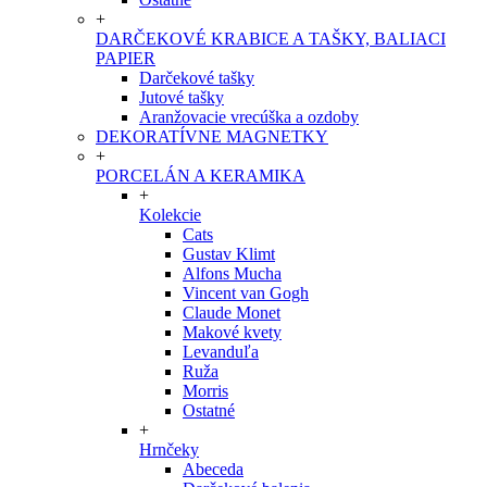
+
DARČEKOVÉ KRABICE A TAŠKY, BALIACI
PAPIER
Darčekové tašky
Jutové tašky
Aranžovacie vrecúška a ozdoby
DEKORATÍVNE MAGNETKY
+
PORCELÁN A KERAMIKA
+
Kolekcie
Cats
Gustav Klimt
Alfons Mucha
Vincent van Gogh
Claude Monet
Makové kvety
Levanduľa
Ruža
Morris
Ostatné
+
Hrnčeky
Abeceda