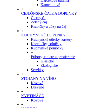
Darčekové balenia
Kameninové
+
CEJLÓNSKE ČAJE A DOPLNKY
Čierny čaj
Zelený čaj
Krabičky a dózy na čaj
+
KUCHYNSKÉ DOPLNKY
Kuchynské utierky, zástery
Koreničky, solničky
Kuchynské pomôcky
+
Príbory, taniere a prestieranie
Klasické
Ekologické
Servítky
+
STOJANY NA VÍNO
Kovové
Drevené
+
KVETINÁČE
Kovové
+