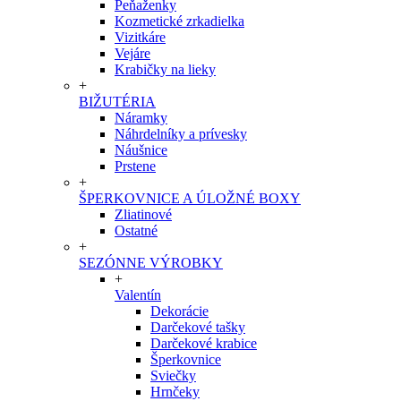
Peňaženky
Kozmetické zrkadielka
Vizitkáre
Vejáre
Krabičky na lieky
+
BIŽUTÉRIA
Náramky
Náhrdelníky a prívesky
Náušnice
Prstene
+
ŠPERKOVNICE A ÚLOŽNÉ BOXY
Zliatinové
Ostatné
+
SEZÓNNE VÝROBKY
+
Valentín
Dekorácie
Darčekové tašky
Darčekové krabice
Šperkovnice
Sviečky
Hrnčeky