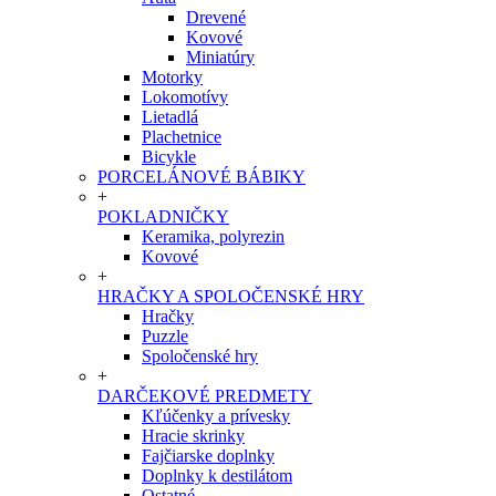
Drevené
Kovové
Miniatúry
Motorky
Lokomotívy
Lietadlá
Plachetnice
Bicykle
PORCELÁNOVÉ BÁBIKY
+
POKLADNIČKY
Keramika, polyrezin
Kovové
+
HRAČKY A SPOLOČENSKÉ HRY
Hračky
Puzzle
Spoločenské hry
+
DARČEKOVÉ PREDMETY
Kľúčenky a prívesky
Hracie skrinky
Fajčiarske doplnky
Doplnky k destilátom
Ostatné