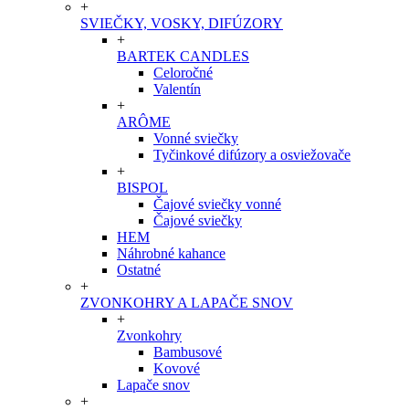
+
SVIEČKY, VOSKY, DIFÚZORY
+
BARTEK CANDLES
Celoročné
Valentín
+
ARÔME
Vonné sviečky
Tyčinkové difúzory a osviežovače
+
BISPOL
Čajové sviečky vonné
Čajové sviečky
HEM
Náhrobné kahance
Ostatné
+
ZVONKOHRY A LAPAČE SNOV
+
Zvonkohry
Bambusové
Kovové
Lapače snov
+