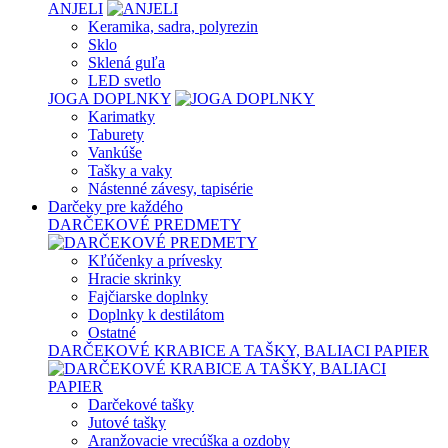
ANJELI
Keramika, sadra, polyrezin
Sklo
Sklená guľa
LED svetlo
JOGA DOPLNKY
Karimatky
Taburety
Vankúše
Tašky a vaky
Nástenné závesy, tapisérie
Darčeky pre každého
DARČEKOVÉ PREDMETY
Kľúčenky a prívesky
Hracie skrinky
Fajčiarske doplnky
Doplnky k destilátom
Ostatné
DARČEKOVÉ KRABICE A TAŠKY, BALIACI PAPIER
Darčekové tašky
Jutové tašky
Aranžovacie vrecúška a ozdoby