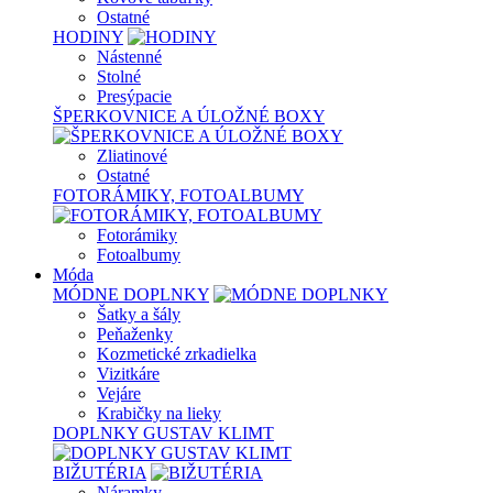
Ostatné
HODINY
Nástenné
Stolné
Presýpacie
ŠPERKOVNICE A ÚLOŽNÉ BOXY
Zliatinové
Ostatné
FOTORÁMIKY, FOTOALBUMY
Fotorámiky
Fotoalbumy
Móda
MÓDNE DOPLNKY
Šatky a šály
Peňaženky
Kozmetické zrkadielka
Vizitkáre
Vejáre
Krabičky na lieky
DOPLNKY GUSTAV KLIMT
BIŽUTÉRIA
Náramky