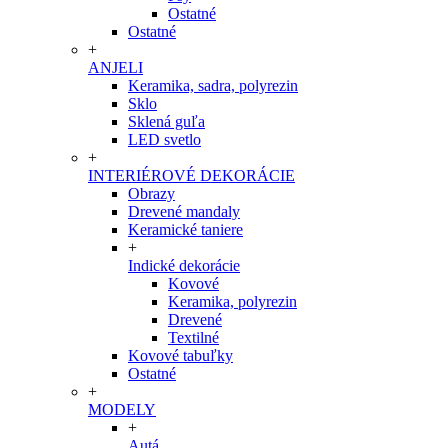
Ostatné
Ostatné
+
ANJELI
Keramika, sadra, polyrezin
Sklo
Sklená guľa
LED svetlo
+
INTERIÉROVÉ DEKORÁCIE
Obrazy
Drevené mandaly
Keramické taniere
+
Indické dekorácie
Kovové
Keramika, polyrezin
Drevené
Textilné
Kovové tabuľky
Ostatné
+
MODELY
+
Autá