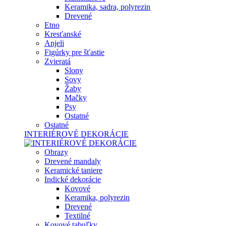
Keramika, sadra, polyrezin
Drevené
Etno
Kresťanské
Anjeli
Figúrky pre šťastie
Zvieratá
Slony
Sovy
Žaby
Mačky
Psy
Ostatné
Ostatné
INTERIÉROVÉ DEKORÁCIE
Obrazy
Drevené mandaly
Keramické taniere
Indické dekorácie
Kovové
Keramika, polyrezin
Drevené
Textilné
Kovové tabuľky