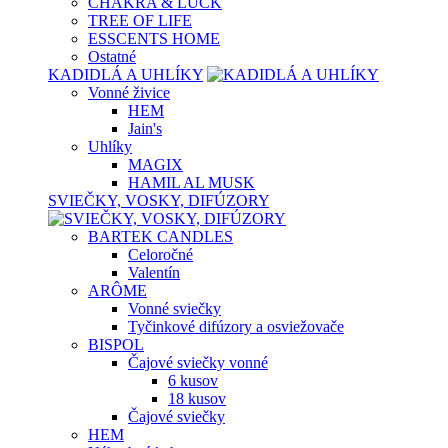
CHAKRA & LUCK
TREE OF LIFE
ESSCENTS HOME
Ostatné
KADIDLÁ A UHLÍKY
Vonné živice
HEM
Jain's
Uhlíky
MAGIX
HAMIL AL MUSK
SVIEČKY, VOSKY, DIFÚZORY
BARTEK CANDLES
Celoročné
Valentín
ARÔME
Vonné sviečky
Tyčinkové difúzory a osviežovače
BISPOL
Čajové sviečky vonné
6 kusov
18 kusov
Čajové sviečky
HEM