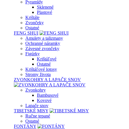
Pyramídy
Sklenené
Plastové
Krištále
Zvončeky
Ostatné
FENG SHUI
Amulety a talizmany
Ochranné náramky
Závesné zvončeky
Figúrky
Krištáľové
Ostatné
Krištáľové lotosy
Stromy života
ZVONKOHRY A LAPAČE SNOV
Zvonkohry
Bambusové
Kovové
Lapače snov
TIBETSKÉ MISY
Ručne tepané
Ostatné
FONTÁNY