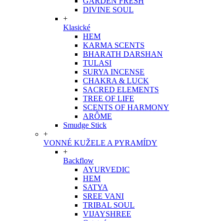
GARDEN FRESH
DIVINE SOUL
+
Klasické
HEM
KARMA SCENTS
BHARATH DARSHAN
TULASI
SURYA INCENSE
CHAKRA & LUCK
SACRED ELEMENTS
TREE OF LIFE
SCENTS OF HARMONY
ARÔME
Smudge Stick
+
VONNÉ KUŽELE A PYRAMÍDY
+
Backflow
AYURVEDIC
HEM
SATYA
SREE VANI
TRIBAL SOUL
VIJAYSHREE