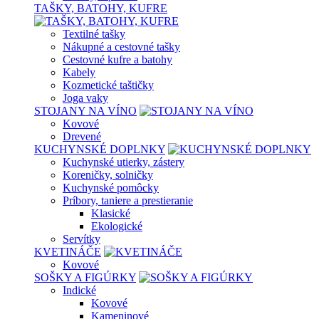
TAŠKY, BATOHY, KUFRE
Textilné tašky
Nákupné a cestovné tašky
Cestovné kufre a batohy
Kabely
Kozmetické taštičky
Joga vaky
STOJANY NA VÍNO
Kovové
Drevené
KUCHYNSKÉ DOPLNKY
Kuchynské utierky, zástery
Koreničky, solničky
Kuchynské pomôcky
Príbory, taniere a prestieranie
Klasické
Ekologické
Servítky
KVETINÁČE
Kovové
SOŠKY A FIGÚRKY
Indické
Kovové
Kameninové