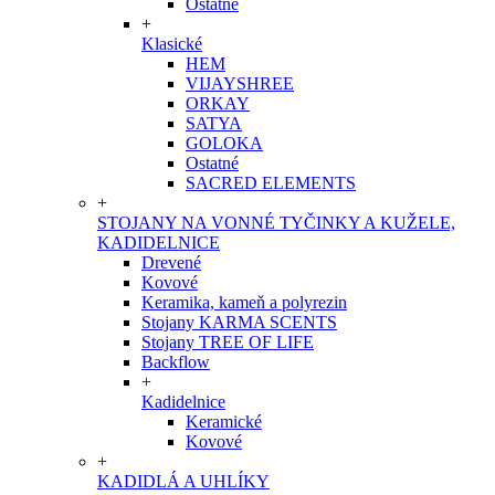
Ostatné
+
Klasické
HEM
VIJAYSHREE
ORKAY
SATYA
GOLOKA
Ostatné
SACRED ELEMENTS
+
STOJANY NA VONNÉ TYČINKY A KUŽELE,
KADIDELNICE
Drevené
Kovové
Keramika, kameň a polyrezin
Stojany KARMA SCENTS
Stojany TREE OF LIFE
Backflow
+
Kadidelnice
Keramické
Kovové
+
KADIDLÁ A UHLÍKY