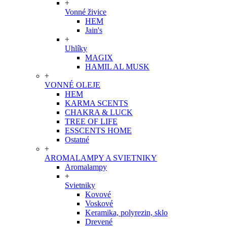
+
Vonné živice
HEM
Jain's
+
Uhlíky
MAGIX
HAMIL AL MUSK
+
VONNÉ OLEJE
HEM
KARMA SCENTS
CHAKRA & LUCK
TREE OF LIFE
ESSCENTS HOME
Ostatné
+
AROMALAMPY A SVIETNIKY
Aromalampy
+
Svietniky
Kovové
Voskové
Keramika, polyrezin, sklo
Drevené