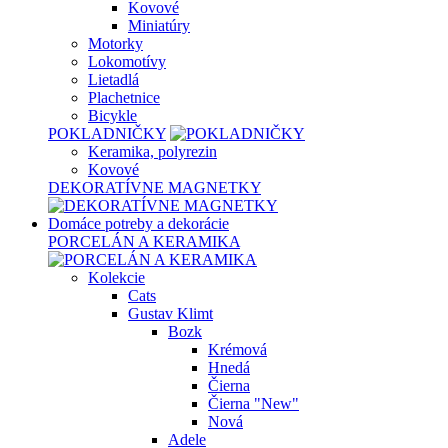
Kovové
Miniatúry
Motorky
Lokomotívy
Lietadlá
Plachetnice
Bicykle
POKLADNIČKY
Keramika, polyrezin
Kovové
DEKORATÍVNE MAGNETKY
Domáce potreby a dekorácie
PORCELÁN A KERAMIKA
Kolekcie
Cats
Gustav Klimt
Bozk
Krémová
Hnedá
Čierna
Čierna "New"
Nová
Adele