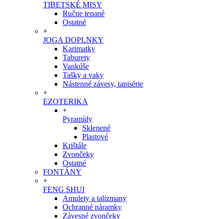
TIBETSKÉ MISY
Ručne tepané
Ostatné
+
JOGA DOPLNKY
Karimatky
Taburety
Vankúše
Tašky a vaky
Nástenné závesy, tapisérie
+
EZOTERIKA
+
Pyramídy
Sklenené
Plastové
Krištále
Zvončeky
Ostatné
FONTÁNY
+
FENG SHUI
Amulety a talizmany
Ochranné náramky
Závesné zvončeky