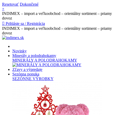
Resetovať
Dokončené
×
INDIMEX – import a veľkoobchod – orientálny sortiment – priamy
dovoz

Prihláste sa / Registrácia
INDIMEX – import a veľkoobchod – orientálny sortiment – priamy
dovoz
Novinky
Minerály a polodrahokamy
MINERÁLY A POLODRAHOKAMY
Zľavy a výpredaje
Sezónna ponuka
SEZÓNNE VÝROBKY