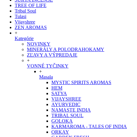
TREE OF LIFE
Tribal Soul
Tulasi
Vijayshree
ZEN AROMAS
+
Kategórie
NOVINKY
MINERÁLY A POLODRAHOKAMY
ZĽAVY A VÝPREDAJE
+
VONNÉ TYČINKY
+
Masala
MYSTIC SPIRITS AROMAS
HEM
SATYA
VIJAYSHREE
AYURVEDIC
NAMASTE INDIA
TRIBAL SOUL
GOLOKA
KARMAROMA - TALES OF INDIA
ORKAY