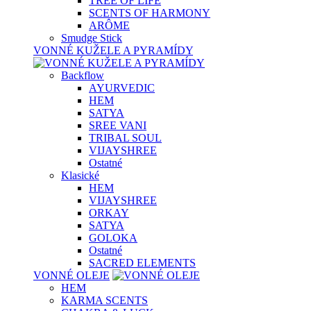
TREE OF LIFE
SCENTS OF HARMONY
ARÔME
Smudge Stick
VONNÉ KUŽELE A PYRAMÍDY
Backflow
AYURVEDIC
HEM
SATYA
SREE VANI
TRIBAL SOUL
VIJAYSHREE
Ostatné
Klasické
HEM
VIJAYSHREE
ORKAY
SATYA
GOLOKA
Ostatné
SACRED ELEMENTS
VONNÉ OLEJE
HEM
KARMA SCENTS