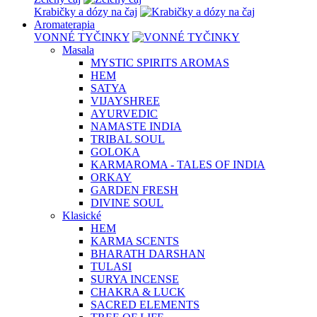
Krabičky a dózy na čaj
Aromaterapia
VONNÉ TYČINKY
Masala
MYSTIC SPIRITS AROMAS
HEM
SATYA
VIJAYSHREE
AYURVEDIC
NAMASTE INDIA
TRIBAL SOUL
GOLOKA
KARMAROMA - TALES OF INDIA
ORKAY
GARDEN FRESH
DIVINE SOUL
Klasické
HEM
KARMA SCENTS
BHARATH DARSHAN
TULASI
SURYA INCENSE
CHAKRA & LUCK
SACRED ELEMENTS