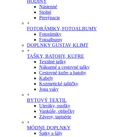
HODINY
Nástenné
Stolné
Presýpacie
+
FOTORÁMIKY, FOTOALBUMY
Fotorámiky
Fotoalbumy
DOPLNKY GUSTAV KLIMT
+
TAŠKY, BATOHY, KUFRE
Textilné tašky
Nákupné a cestovné tašky
Cestovné kufre a batohy
Kabely
Kozmetické taštičky
Joga vaky
+
BYTOVÝ TEXTIL
Uteráky, osušky
Vankúše, obliečky
Závesy, tapisérie
+
MÓDNE DOPLNKY
Šatky a šály