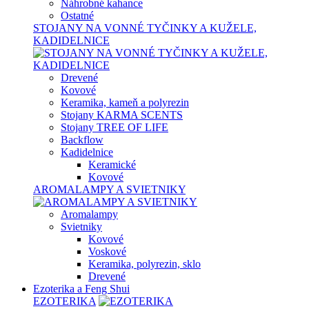
Náhrobné kahance
Ostatné
STOJANY NA VONNÉ TYČINKY A KUŽELE,
KADIDELNICE
Drevené
Kovové
Keramika, kameň a polyrezin
Stojany KARMA SCENTS
Stojany TREE OF LIFE
Backflow
Kadidelnice
Keramické
Kovové
AROMALAMPY A SVIETNIKY
Aromalampy
Svietniky
Kovové
Voskové
Keramika, polyrezin, sklo
Drevené
Ezoterika a Feng Shui
EZOTERIKA