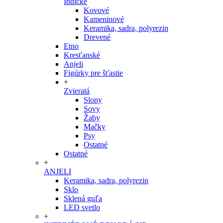
Indické
Kovové
Kameninové
Keramika, sadra, polyrezin
Drevené
Etno
Kresťanské
Anjeli
Figúrky pre šťastie
+
Zvieratá
Slony
Sovy
Žaby
Mačky
Psy
Ostatné
Ostatné
+
ANJELI
Keramika, sadra, polyrezin
Sklo
Sklená guľa
LED svetlo
+