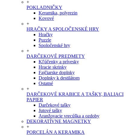
+
POKLADNIČKY
Keramika, polyrezin
Kovové
+
HRAČKY A SPOLOČENSKÉ HRY
Hračky
Puzzle
Spoločenské hry
+
DARČEKOVÉ PREDMETY
Kľúčenky a prívesky
Hracie skrinky
Fajčiarske doplnky
Doplnky k destilátom
Ostatné
+
DARČEKOVÉ KRABICE A TAŠKY, BALIACI
PAPIER
Darčekové tašky
Jutové tašky
Aranžovacie vrecúška a ozdoby
DEKORATÍVNE MAGNETKY
+
PORCELÁN A KERAMIKA