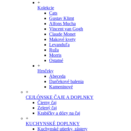
+
Kolekcie
Cats
Gustav Klimt
Alfons Mucha
Vincent van Gogh
Claude Monet
Makové kvety
Levanduľa
Ruža
Morris
Ostatné
+
Hrnčeky
Abeceda
Darčekové balenia
Kameninové
+
CEJLÓNSKE ČAJE A DOPLNKY
Čierny čaj
Zelený čaj
Krabičky a dózy na čaj
+
KUCHYNSKÉ DOPLNKY
Kuchynské utierky, zástery