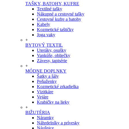
TAŠKY, BATOHY, KUFRE
Textilné tašky
Nákupné a cestovné tašky
Cestovné kufre a batohy
Kabely
Kozmetické taštičky
Joga vaky
+
BYTOVÝ TEXTIL
Uteráky, osušky
Vankúše, obliečky
Závesy, tapisérie
+
MÓDNE DOPLNKY
Šatky a šály
Peňaženky
Kozmetické zrkadielka
Vizitkáre
Vejáre
Krabičky na lieky
+
BIŽUTÉRIA
Náramky
Náhrdelníky a prívesky
Náušnice