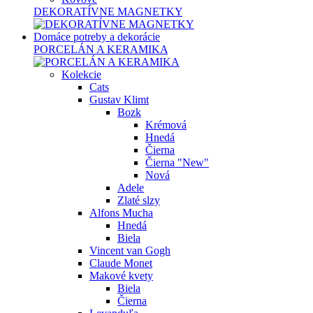
DEKORATÍVNE MAGNETKY
Domáce potreby a dekorácie
PORCELÁN A KERAMIKA
Kolekcie
Cats
Gustav Klimt
Bozk
Krémová
Hnedá
Čierna
Čierna "New"
Nová
Adele
Zlaté slzy
Alfons Mucha
Hnedá
Biela
Vincent van Gogh
Claude Monet
Makové kvety
Biela
Čierna