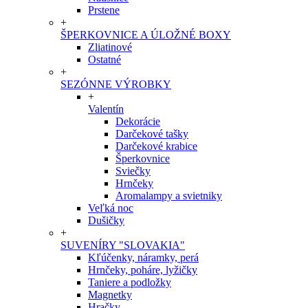
Prstene
+
ŠPERKOVNICE A ÚLOŽNÉ BOXY
Zliatinové
Ostatné
+
SEZÓNNE VÝROBKY
+
Valentín
Dekorácie
Darčekové tašky
Darčekové krabice
Šperkovnice
Sviečky
Hrnčeky
Aromalampy a svietniky
Veľká noc
Dušičky
+
SUVENÍRY "SLOVAKIA"
Kľúčenky, náramky, perá
Hrnčeky, poháre, lyžičky
Taniere a podložky
Magnetky
Hračky