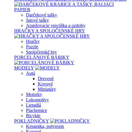
Darčekové tašky
Jutové tašky
Aranžovacie vrecúška a ozdoby
HRAČKY A SPOLOČENSKÉ HRY
Hračky
Puzzle
Spoločenské hry
PORCELÁNOVÉ BÁBIKY
MODELY
Autá
Drevené
Kovové
Miniatúry
Motorky
Lokomotívy
Lietadlá
Plachetnice
Bicykle
POKLADNIČKY
Keramika, polyrezin
Kovové