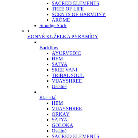
SACRED ELEMENTS
TREE OF LIFE
SCENTS OF HARMONY
ARÔME
Smudge Stick
+
VONNÉ KUŽELE A PYRAMÍDY
+
Backflow
AYURVEDIC
HEM
SATYA
SREE VANI
TRIBAL SOUL
VIJAYSHREE
Ostatné
+
Klasické
HEM
VIJAYSHREE
ORKAY
SATYA
GOLOKA
Ostatné
SACRED ELEMENTS