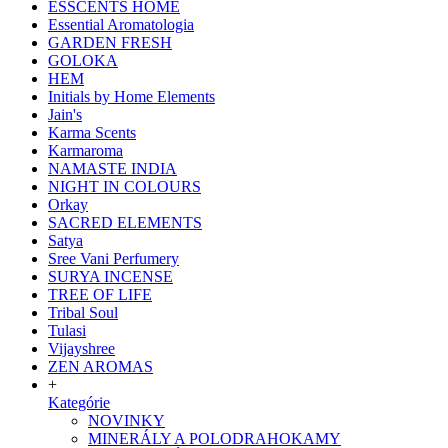
ESSCENTS HOME
Essential Aromatologia
GARDEN FRESH
GOLOKA
HEM
Initials by Home Elements
Jain's
Karma Scents
Karmaroma
NAMASTE INDIA
NIGHT IN COLOURS
Orkay
SACRED ELEMENTS
Satya
Sree Vani Perfumery
SURYA INCENSE
TREE OF LIFE
Tribal Soul
Tulasi
Vijayshree
ZEN AROMAS
+
Kategórie
NOVINKY
MINERÁLY A POLODRAHOKAMY