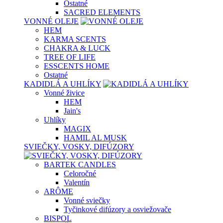
Ostatné
SACRED ELEMENTS
VONNÉ OLEJE
HEM
KARMA SCENTS
CHAKRA & LUCK
TREE OF LIFE
ESSCENTS HOME
Ostatné
KADIDLÁ A UHLÍKY
Vonné živice
HEM
Jain's
Uhlíky
MAGIX
HAMIL AL MUSK
SVIEČKY, VOSKY, DIFÚZORY
BARTEK CANDLES
Celoročné
Valentín
ARÔME
Vonné sviečky
Tyčinkové difúzory a osviežovače
BISPOL