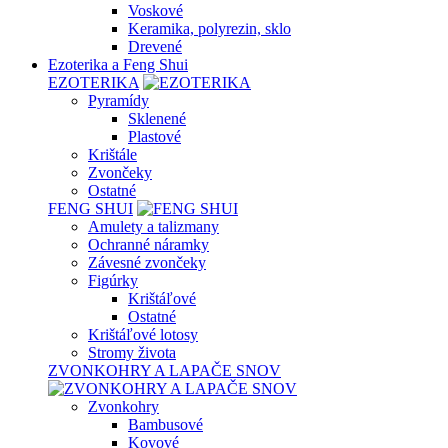
Voskové
Keramika, polyrezin, sklo
Drevené
Ezoterika a Feng Shui
EZOTERIKA
Pyramídy
Sklenené
Plastové
Krištále
Zvončeky
Ostatné
FENG SHUI
Amulety a talizmany
Ochranné náramky
Závesné zvončeky
Figúrky
Krištáľové
Ostatné
Krištáľové lotosy
Stromy života
ZVONKOHRY A LAPAČE SNOV
Zvonkohry
Bambusové
Kovové