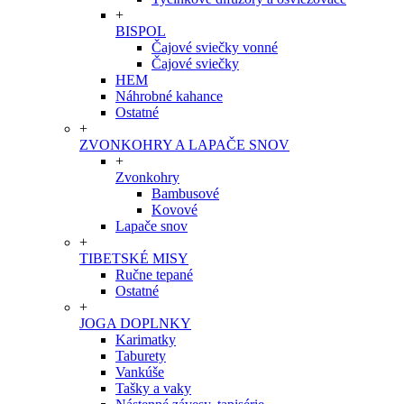
+
BISPOL
Čajové sviečky vonné
Čajové sviečky
HEM
Náhrobné kahance
Ostatné
+
ZVONKOHRY A LAPAČE SNOV
+
Zvonkohry
Bambusové
Kovové
Lapače snov
+
TIBETSKÉ MISY
Ručne tepané
Ostatné
+
JOGA DOPLNKY
Karimatky
Taburety
Vankúše
Tašky a vaky