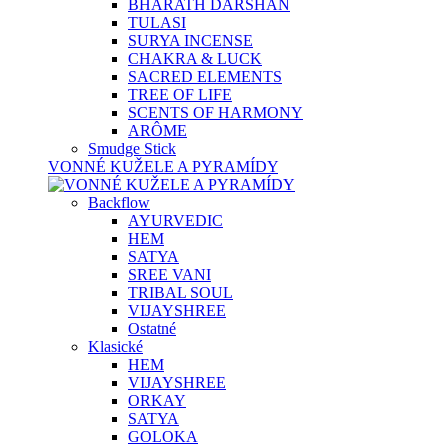
BHARATH DARSHAN
TULASI
SURYA INCENSE
CHAKRA & LUCK
SACRED ELEMENTS
TREE OF LIFE
SCENTS OF HARMONY
ARÔME
Smudge Stick
VONNÉ KUŽELE A PYRAMÍDY
Backflow
AYURVEDIC
HEM
SATYA
SREE VANI
TRIBAL SOUL
VIJAYSHREE
Ostatné
Klasické
HEM
VIJAYSHREE
ORKAY
SATYA
GOLOKA