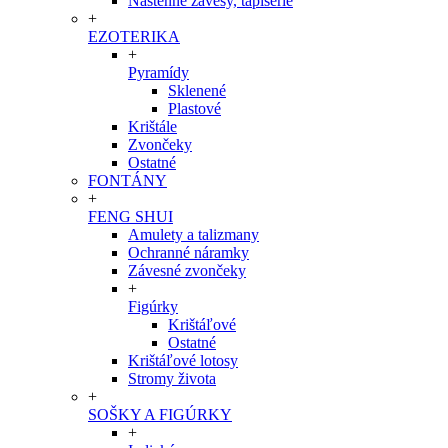
Nástenné závesy, tapisérie
+
EZOTERIKA
+
Pyramídy
Sklenené
Plastové
Krištále
Zvončeky
Ostatné
FONTÁNY
+
FENG SHUI
Amulety a talizmany
Ochranné náramky
Závesné zvončeky
+
Figúrky
Krištáľové
Ostatné
Krištáľové lotosy
Stromy života
+
SOŠKY A FIGÚRKY
+