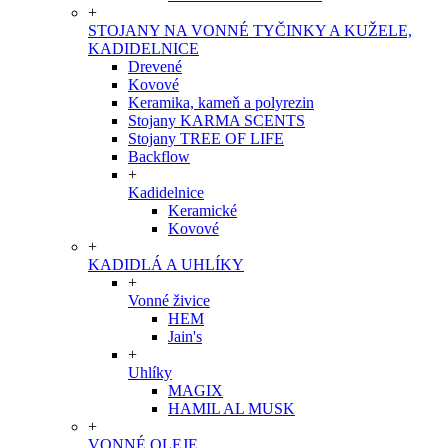
+
STOJANY NA VONNÉ TYČINKY A KUŽELE,
KADIDELNICE
Drevené
Kovové
Keramika, kameň a polyrezin
Stojany KARMA SCENTS
Stojany TREE OF LIFE
Backflow
+
Kadidelnice
Keramické
Kovové
+
KADIDLÁ A UHLÍKY
+
Vonné živice
HEM
Jain's
+
Uhlíky
MAGIX
HAMIL AL MUSK
+
VONNÉ OLEJE