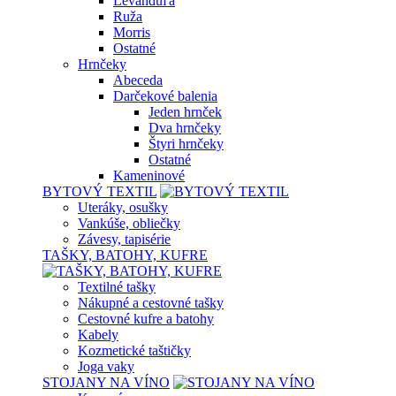
Levanduľa
Ruža
Morris
Ostatné
Hrnčeky
Abeceda
Darčekové balenia
Jeden hrnček
Dva hrnčeky
Štyri hrnčeky
Ostatné
Kameninové
BYTOVÝ TEXTIL
Uteráky, osušky
Vankúše, obliečky
Závesy, tapisérie
TAŠKY, BATOHY, KUFRE
Textilné tašky
Nákupné a cestovné tašky
Cestovné kufre a batohy
Kabely
Kozmetické taštičky
Joga vaky
STOJANY NA VÍNO