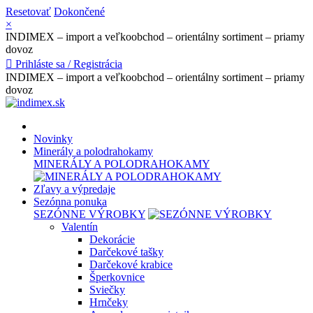
Resetovať
Dokončené
×
INDIMEX – import a veľkoobchod – orientálny sortiment – priamy
dovoz

Prihláste sa / Registrácia
INDIMEX – import a veľkoobchod – orientálny sortiment – priamy
dovoz
Novinky
Minerály a polodrahokamy
MINERÁLY A POLODRAHOKAMY
Zľavy a výpredaje
Sezónna ponuka
SEZÓNNE VÝROBKY
Valentín
Dekorácie
Darčekové tašky
Darčekové krabice
Šperkovnice
Sviečky
Hrnčeky