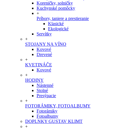
Koreničky, solničky
Kuchynské pomôcky
+
Príbory, taniere a prestieranie
Klasické
Ekologické
Servítky
+
STOJANY NA VÍNO
Kovové
Drevené
+
KVETINÁČE
Kovové
+
HODINY
Nástenné
Stolné
Presýpacie
+
FOTORÁMIKY, FOTOALBUMY
Fotorámiky
Fotoalbumy
DOPLNKY GUSTAV KLIMT
+