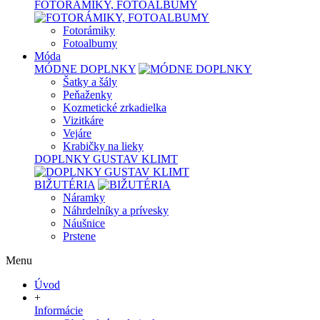
FOTORÁMIKY, FOTOALBUMY
Fotorámiky
Fotoalbumy
Móda
MÓDNE DOPLNKY
Šatky a šály
Peňaženky
Kozmetické zrkadielka
Vizitkáre
Vejáre
Krabičky na lieky
DOPLNKY GUSTAV KLIMT
BIŽUTÉRIA
Náramky
Náhrdelníky a prívesky
Náušnice
Prstene
Menu
Úvod
+
Informácie