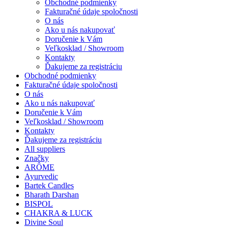
Obchodné podmienky
Fakturačné údaje spoločnosti
O nás
Ako u nás nakupovať
Doručenie k Vám
Veľkosklad / Showroom
Kontakty
Ďakujeme za registráciu
Obchodné podmienky
Fakturačné údaje spoločnosti
O nás
Ako u nás nakupovať
Doručenie k Vám
Veľkosklad / Showroom
Kontakty
Ďakujeme za registráciu
All suppliers
Značky
ARÔME
Ayurvedic
Bartek Candles
Bharath Darshan
BISPOL
CHAKRA & LUCK
Divine Soul