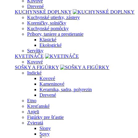
Kovové
Drevené
KUCHYNSKÉ DOPLNKY
Kuchynské utierky, zástery
Koreničky, solničky
Kuchynské pomôcky
Príbory, taniere a prestieranie
Klasické
Ekologické
Servítky
KVETINÁČE
Kovové
SOŠKY A FIGÚRKY
Indické
Kovové
Kameninové
Keramika, sadra, polyrezin
Drevené
Etno
Kresťanské
Anjeli
Figúrky pre šťastie
Zvieratá
Slony
Sovy