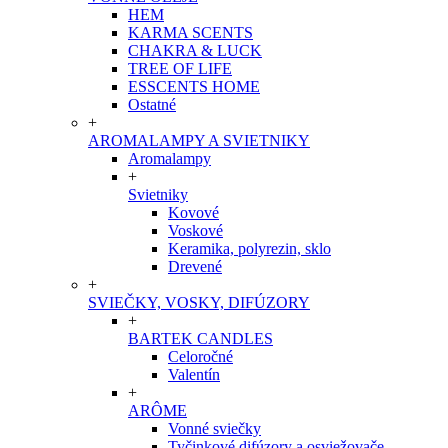
HEM
KARMA SCENTS
CHAKRA & LUCK
TREE OF LIFE
ESSCENTS HOME
Ostatné
+
AROMALAMPY A SVIETNIKY
Aromalampy
+
Svietniky
Kovové
Voskové
Keramika, polyrezin, sklo
Drevené
+
SVIEČKY, VOSKY, DIFÚZORY
+
BARTEK CANDLES
Celoročné
Valentín
+
ARÔME
Vonné sviečky
Tyčinkové difúzory a osviežovače