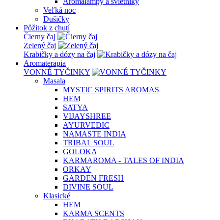
Aromalampy a svietniky
Veľká noc
Dušičky
Pôžitok z chutí
Čierny čaj
Zelený čaj
Krabičky a dózy na čaj
Aromaterapia
VONNÉ TYČINKY
Masala
MYSTIC SPIRITS AROMAS
HEM
SATYA
VIJAYSHREE
AYURVEDIC
NAMASTE INDIA
TRIBAL SOUL
GOLOKA
KARMAROMA - TALES OF INDIA
ORKAY
GARDEN FRESH
DIVINE SOUL
Klasické
HEM
KARMA SCENTS