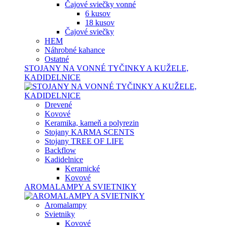
Čajové sviečky vonné
6 kusov
18 kusov
Čajové sviečky
HEM
Náhrobné kahance
Ostatné
STOJANY NA VONNÉ TYČINKY A KUŽELE,
KADIDELNICE
Drevené
Kovové
Keramika, kameň a polyrezin
Stojany KARMA SCENTS
Stojany TREE OF LIFE
Backflow
Kadidelnice
Keramické
Kovové
AROMALAMPY A SVIETNIKY
Aromalampy
Svietniky
Kovové