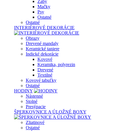
Žaby
Mačky
Psy
Ostatné
Ostatné
INTERIÉROVÉ DEKORÁCIE
Obrazy
Drevené mandaly
Keramické taniere
Indické dekorácie
Kovové
Keramika, polyrezin
Drevené
Textilné
Kovové tabuľky
Ostatné
HODINY
Nástenné
Stolné
Presýpacie
ŠPERKOVNICE A ÚLOŽNÉ BOXY
Zliatinové
Ostatné