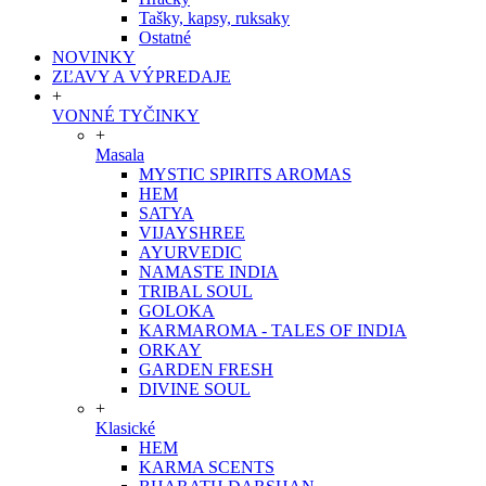
Tašky, kapsy, ruksaky
Ostatné
NOVINKY
ZĽAVY A VÝPREDAJE
+
VONNÉ TYČINKY
+
Masala
MYSTIC SPIRITS AROMAS
HEM
SATYA
VIJAYSHREE
AYURVEDIC
NAMASTE INDIA
TRIBAL SOUL
GOLOKA
KARMAROMA - TALES OF INDIA
ORKAY
GARDEN FRESH
DIVINE SOUL
+
Klasické
HEM
KARMA SCENTS