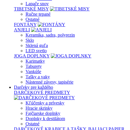
Lapače snov
TIBETSKÉ MISY
Ručne tepané
Ostatné
FONTÁNY
ANJELI
Keramika, sadra, polyrezin
Sklo
Sklená guľa
LED svetlo
JOGA DOPLNKY
Karimatky
Taburety
Vankúše
Tašky a vaky
Nástenné závesy, tapisérie
Darčeky pre každého
DARČEKOVÉ PREDMETY
Kľúčenky a prívesky
Hracie skrinky
Fajčiarske doplnky
Doplnky k destilátom
Ostatné
DARČEKOVÉ KRABICE A TAŠKY, BALIACI PAPIER