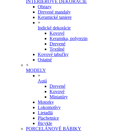
INTERIÉROVÉ DEKORÁCIE
Obrazy
Drevené mandaly
Keramické taniere
+
Indické dekorácie
Kovové
Keramika, polyrezin
Drevené
Textilné
Kovové tabuľky
Ostatné
+
MODELY
+
Autá
Drevené
Kovové
Miniatúry
Motorky
Lokomotívy
Lietadlá
Plachetnice
Bicykle
PORCELÁNOVÉ BÁBIKY