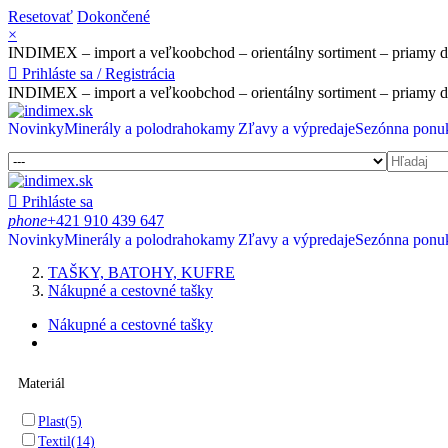
Resetovať
Dokončené
×
INDIMEX – import a veľkoobchod – orientálny sortiment – priamy 

Prihláste sa / Registrácia
INDIMEX – import a veľkoobchod – orientálny sortiment – priamy 
Novinky
Minerály a polodrahokamy
Zľavy a výpredaje
Sezónna ponu

Prihláste sa
phone
+421 910 439 647
Novinky
Minerály a polodrahokamy
Zľavy a výpredaje
Sezónna ponu
TAŠKY, BATOHY, KUFRE
Nákupné a cestovné tašky
Nákupné a cestovné tašky
Materiál
Plast
(5)
Textil
(14)