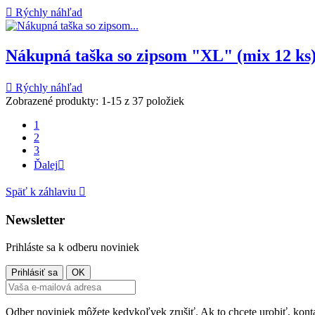

Rýchly náhľad
Nákupná taška so zipsom "XL" (mix 12 ks

Rýchly náhľad
Zobrazené produkty: 1-15 z 37 položiek
1
2
3
Ďalej

Späť k záhlaviu

Newsletter
Prihláste sa k odberu noviniek
Odber noviniek môžete kedykoľvek zrušiť. Ak to chcete urobiť, konta