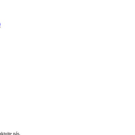
)
ktujte nás.