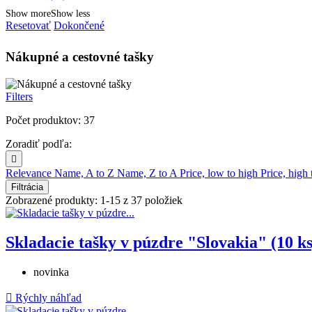
Show more
Show less
Resetovať
Dokončené
Nákupné a cestovné tašky
Filters
Počet produktov: 37
Zoradiť podľa:

Relevance
Name, A to Z
Name, Z to A
Price, low to high
Price, high
Filtrácia
Zobrazené produkty: 1-15 z 37 položiek
Skladacie tašky v púzdre "Slovakia" (10 ks
novinka

Rýchly náhľad