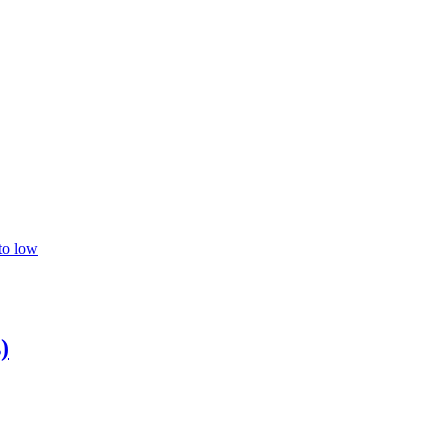
 to low
)