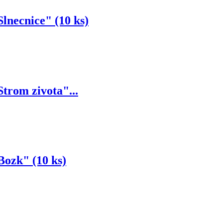
lnecnice" (10 ks)
trom zivota"...
Bozk" (10 ks)