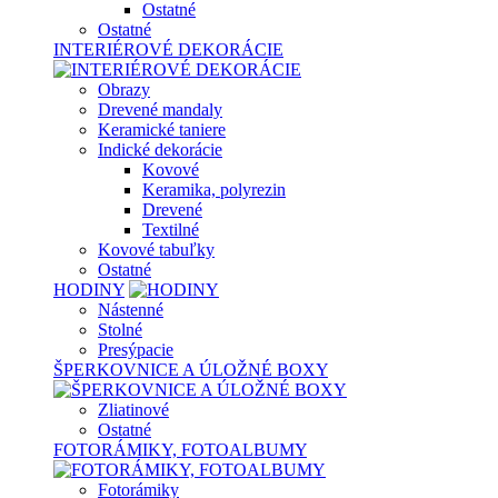
Ostatné
Ostatné
INTERIÉROVÉ DEKORÁCIE
Obrazy
Drevené mandaly
Keramické taniere
Indické dekorácie
Kovové
Keramika, polyrezin
Drevené
Textilné
Kovové tabuľky
Ostatné
HODINY
Nástenné
Stolné
Presýpacie
ŠPERKOVNICE A ÚLOŽNÉ BOXY
Zliatinové
Ostatné
FOTORÁMIKY, FOTOALBUMY
Fotorámiky