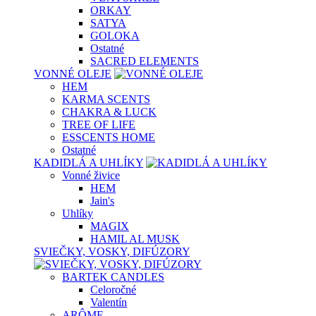
ORKAY
SATYA
GOLOKA
Ostatné
SACRED ELEMENTS
VONNÉ OLEJE
HEM
KARMA SCENTS
CHAKRA & LUCK
TREE OF LIFE
ESSCENTS HOME
Ostatné
KADIDLÁ A UHLÍKY
Vonné živice
HEM
Jain's
Uhlíky
MAGIX
HAMIL AL MUSK
SVIEČKY, VOSKY, DIFÚZORY
BARTEK CANDLES
Celoročné
Valentín
ARÔME