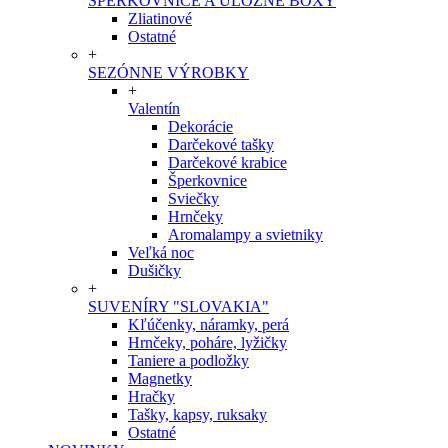
ŠPERKOVNICE A ÚLOŽNÉ BOXY
Zliatinové
Ostatné
+
SEZÓNNE VÝROBKY
+
Valentín
Dekorácie
Darčekové tašky
Darčekové krabice
Šperkovnice
Sviečky
Hrnčeky
Aromalampy a svietniky
Veľká noc
Dušičky
+
SUVENÍRY "SLOVAKIA"
Kľúčenky, náramky, perá
Hrnčeky, poháre, lyžičky
Taniere a podložky
Magnetky
Hračky
Tašky, kapsy, ruksaky
Ostatné