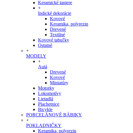
Keramické taniere
+
Indické dekorácie
Kovové
Keramika, polyrezin
Drevené
Textilné
Kovové tabuľky
Ostatné
+
MODELY
+
Autá
Drevené
Kovové
Miniatúry
Motorky
Lokomotívy
Lietadlá
Plachetnice
Bicykle
PORCELÁNOVÉ BÁBIKY
+
POKLADNIČKY
Keramika, polyrezin