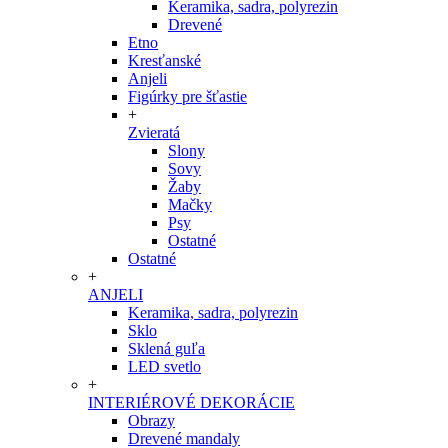
Keramika, sadra, polyrezin
Drevené
Etno
Kresťanské
Anjeli
Figúrky pre šťastie
+
Zvieratá
Slony
Sovy
Žaby
Mačky
Psy
Ostatné
Ostatné
+
ANJELI
Keramika, sadra, polyrezin
Sklo
Sklená guľa
LED svetlo
+
INTERIÉROVÉ DEKORÁCIE
Obrazy
Drevené mandaly