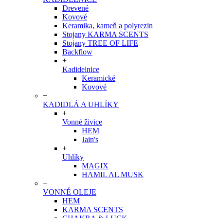
Drevené
Kovové
Keramika, kameň a polyrezin
Stojany KARMA SCENTS
Stojany TREE OF LIFE
Backflow
+
Kadidelnice
Keramické
Kovové
+
KADIDLÁ A UHLÍKY
+
Vonné živice
HEM
Jain's
+
Uhlíky
MAGIX
HAMIL AL MUSK
+
VONNÉ OLEJE
HEM
KARMA SCENTS