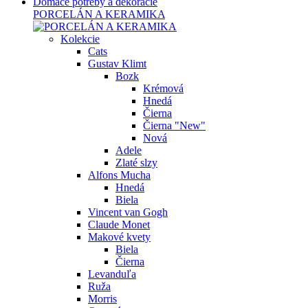
Domáce potreby a dekorácie
PORCELÁN A KERAMIKA
Kolekcie
Cats
Gustav Klimt
Bozk
Krémová
Hnedá
Čierna
Čierna "New"
Nová
Adele
Zlaté slzy
Alfons Mucha
Hnedá
Biela
Vincent van Gogh
Claude Monet
Makové kvety
Biela
Čierna
Levanduľa
Ruža
Morris