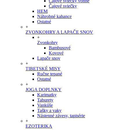
Čajové sviečky vonné
Čajové sviečky
HEM
Náhrobné kahance
Ostatné
+
ZVONKOHRY A LAPAČE SNOV
+
Zvonkohry
Bambusové
Kovové
Lapače snov
+
TIBETSKÉ MISY
Ručne tepané
Ostatné
+
JOGA DOPLNKY
Karimatky
Taburety
Vankúše
Tašky a vaky
Nástenné závesy, tapisérie
+
EZOTERIKA