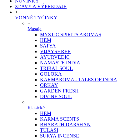
NOVINKY
ZĽAVY A VÝPREDAJE
+
VONNÉ TYČINKY
+
Masala
MYSTIC SPIRITS AROMAS
HEM
SATYA
VIJAYSHREE
AYURVEDIC
NAMASTE INDIA
TRIBAL SOUL
GOLOKA
KARMAROMA - TALES OF INDIA
ORKAY
GARDEN FRESH
DIVINE SOUL
+
Klasické
HEM
KARMA SCENTS
BHARATH DARSHAN
TULASI
SURYA INCENSE