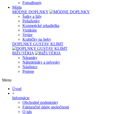
Fotoalbumy
Móda
MÓDNE DOPLNKY
Šatky a šály
Peňaženky
Kozmetické zrkadielka
Vizitkáre
Vejáre
Krabičky na lieky
DOPLNKY GUSTAV KLIMT
BIŽUTÉRIA
Náramky
Náhrdelníky a prívesky
Náušnice
Prstene
Menu
Úvod
+
Informácie
Obchodné podmienky
Fakturačné údaje spoločnosti
O nás