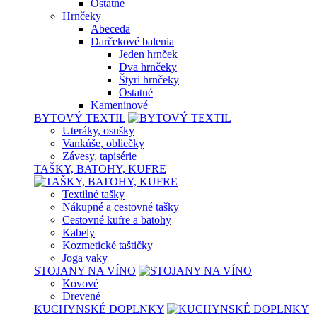
Ostatné
Hrnčeky
Abeceda
Darčekové balenia
Jeden hrnček
Dva hrnčeky
Štyri hrnčeky
Ostatné
Kameninové
BYTOVÝ TEXTIL
Uteráky, osušky
Vankúše, obliečky
Závesy, tapisérie
TAŠKY, BATOHY, KUFRE
Textilné tašky
Nákupné a cestovné tašky
Cestovné kufre a batohy
Kabely
Kozmetické taštičky
Joga vaky
STOJANY NA VÍNO
Kovové
Drevené
KUCHYNSKÉ DOPLNKY