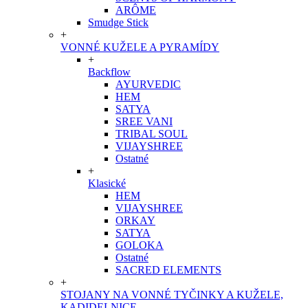
ARÔME
Smudge Stick
+
VONNÉ KUŽELE A PYRAMÍDY
+
Backflow
AYURVEDIC
HEM
SATYA
SREE VANI
TRIBAL SOUL
VIJAYSHREE
Ostatné
+
Klasické
HEM
VIJAYSHREE
ORKAY
SATYA
GOLOKA
Ostatné
SACRED ELEMENTS
+
STOJANY NA VONNÉ TYČINKY A KUŽELE,
KADIDELNICE