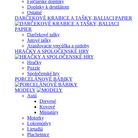
Fajčiarske doplnky
Doplnky k destilátom
Ostatné
DARČEKOVÉ KRABICE A TAŠKY, BALIACI PAPIER
Darčekové tašky
Jutové tašky
Aranžovacie vrecúška a ozdoby
HRAČKY A SPOLOČENSKÉ HRY
Hračky
Puzzle
Spoločenské hry
PORCELÁNOVÉ BÁBIKY
MODELY
Autá
Drevené
Kovové
Miniatúry
Motorky
Lokomotívy
Lietadlá
Plachetnice