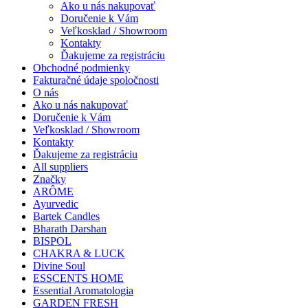
Ako u nás nakupovať
Doručenie k Vám
Veľkosklad / Showroom
Kontakty
Ďakujeme za registráciu
Obchodné podmienky
Fakturačné údaje spoločnosti
O nás
Ako u nás nakupovať
Doručenie k Vám
Veľkosklad / Showroom
Kontakty
Ďakujeme za registráciu
All suppliers
Značky
ARÔME
Ayurvedic
Bartek Candles
Bharath Darshan
BISPOL
CHAKRA & LUCK
Divine Soul
ESSCENTS HOME
Essential Aromatologia
GARDEN FRESH