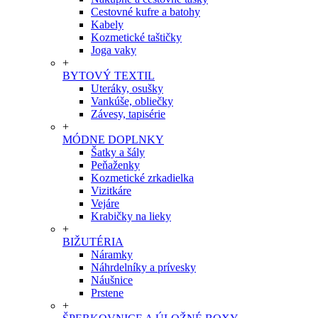
Cestovné kufre a batohy
Kabely
Kozmetické taštičky
Joga vaky
+
BYTOVÝ TEXTIL
Uteráky, osušky
Vankúše, obliečky
Závesy, tapisérie
+
MÓDNE DOPLNKY
Šatky a šály
Peňaženky
Kozmetické zrkadielka
Vizitkáre
Vejáre
Krabičky na lieky
+
BIŽUTÉRIA
Náramky
Náhrdelníky a prívesky
Náušnice
Prstene
+