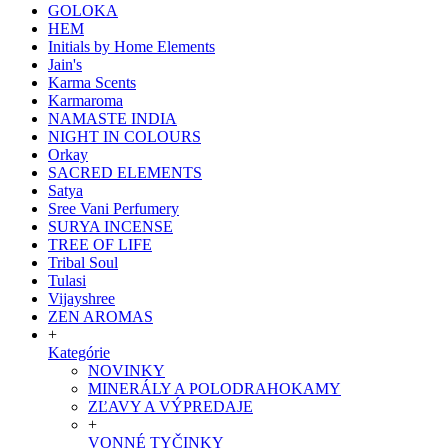
GOLOKA
HEM
Initials by Home Elements
Jain's
Karma Scents
Karmaroma
NAMASTE INDIA
NIGHT IN COLOURS
Orkay
SACRED ELEMENTS
Satya
Sree Vani Perfumery
SURYA INCENSE
TREE OF LIFE
Tribal Soul
Tulasi
Vijayshree
ZEN AROMAS
+
Kategórie
NOVINKY
MINERÁLY A POLODRAHOKAMY
ZĽAVY A VÝPREDAJE
+
VONNÉ TYČINKY