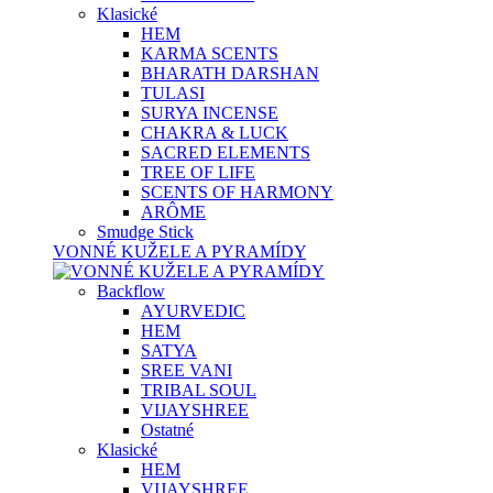
Klasické
HEM
KARMA SCENTS
BHARATH DARSHAN
TULASI
SURYA INCENSE
CHAKRA & LUCK
SACRED ELEMENTS
TREE OF LIFE
SCENTS OF HARMONY
ARÔME
Smudge Stick
VONNÉ KUŽELE A PYRAMÍDY
Backflow
AYURVEDIC
HEM
SATYA
SREE VANI
TRIBAL SOUL
VIJAYSHREE
Ostatné
Klasické
HEM
VIJAYSHREE