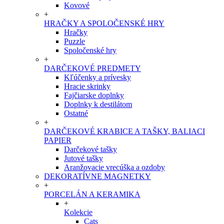
Kovové
+
HRAČKY A SPOLOČENSKÉ HRY
Hračky
Puzzle
Spoločenské hry
+
DARČEKOVÉ PREDMETY
Kľúčenky a prívesky
Hracie skrinky
Fajčiarske doplnky
Doplnky k destilátom
Ostatné
+
DARČEKOVÉ KRABICE A TAŠKY, BALIACI
PAPIER
Darčekové tašky
Jutové tašky
Aranžovacie vrecúška a ozdoby
DEKORATÍVNE MAGNETKY
+
PORCELÁN A KERAMIKA
+
Kolekcie
Cats