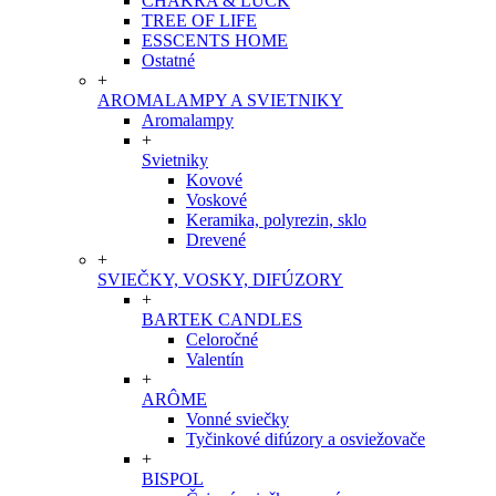
CHAKRA & LUCK
TREE OF LIFE
ESSCENTS HOME
Ostatné
+
AROMALAMPY A SVIETNIKY
Aromalampy
+
Svietniky
Kovové
Voskové
Keramika, polyrezin, sklo
Drevené
+
SVIEČKY, VOSKY, DIFÚZORY
+
BARTEK CANDLES
Celoročné
Valentín
+
ARÔME
Vonné sviečky
Tyčinkové difúzory a osviežovače
+
BISPOL