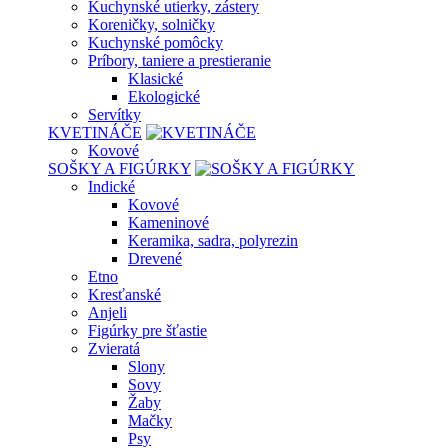
Kuchynské utierky, zástery
Koreničky, solničky
Kuchynské pomôcky
Príbory, taniere a prestieranie
Klasické
Ekologické
Servítky
KVETINÁČE
Kovové
SOŠKY A FIGÚRKY
Indické
Kovové
Kameninové
Keramika, sadra, polyrezin
Drevené
Etno
Kresťanské
Anjeli
Figúrky pre šťastie
Zvieratá
Slony
Sovy
Žaby
Mačky
Psy