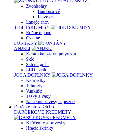
Zvonkohry
Bambusové
Kovové
Lapače snov
TIBETSKÉ MISY
Ručne tepané
Ostatné
FONTÁNY
ANJELI
Keramika, sadra, polyrezin
Sklo
Sklená guľa
LED svetlo
JOGA DOPLNKY
Karimatky
Taburety
Vankúše
Tašky a vaky
Nástenné závesy, tapisérie
Darčeky pre každého
DARČEKOVÉ PREDMETY
Kľúčenky a prívesky
Hracie skrinky