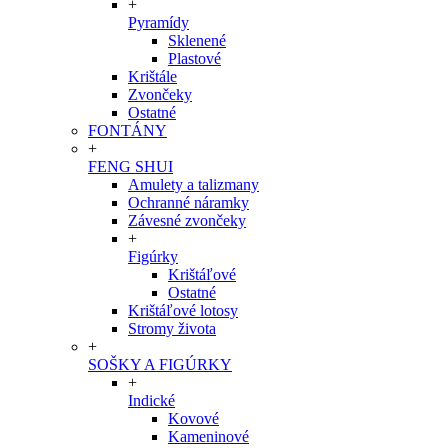
+
Pyramídy
Sklenené
Plastové
Krištále
Zvončeky
Ostatné
FONTÁNY
+
FENG SHUI
Amulety a talizmany
Ochranné náramky
Závesné zvončeky
+
Figúrky
Krištáľové
Ostatné
Krištáľové lotosy
Stromy života
+
SOŠKY A FIGÚRKY
+
Indické
Kovové
Kameninové