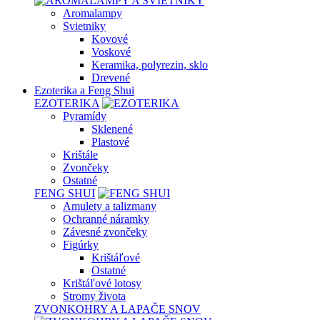
Aromalampy
Svietniky
Kovové
Voskové
Keramika, polyrezin, sklo
Drevené
Ezoterika a Feng Shui
EZOTERIKA
Pyramídy
Sklenené
Plastové
Krištále
Zvončeky
Ostatné
FENG SHUI
Amulety a talizmany
Ochranné náramky
Závesné zvončeky
Figúrky
Krištáľové
Ostatné
Krištáľové lotosy
Stromy života
ZVONKOHRY A LAPAČE SNOV