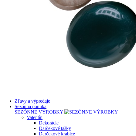
Zľavy a výpredaje
Sezónna ponuka
SEZÓNNE VÝROBKY
Valentín
Dekorácie
Darčekové tašky
Darčekové krabice