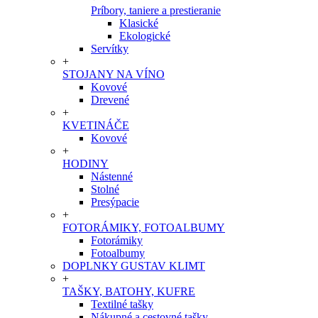
Príbory, taniere a prestieranie
Klasické
Ekologické
Servítky
+
STOJANY NA VÍNO
Kovové
Drevené
+
KVETINÁČE
Kovové
+
HODINY
Nástenné
Stolné
Presýpacie
+
FOTORÁMIKY, FOTOALBUMY
Fotorámiky
Fotoalbumy
DOPLNKY GUSTAV KLIMT
+
TAŠKY, BATOHY, KUFRE
Textilné tašky
Nákupné a cestovné tašky