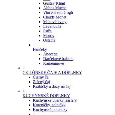
Gustav Klimt
Alfons Mucha
Vincent van Gogh
Claude Monet
Makové kvety
Levanduľa
Ruža
Morris
Ostatné
+
Hrnčeky
Abeceda
Darčekové balenia
Kameninové
+
CEJLÓNSKE ČAJE A DOPLNKY
Čierny čaj
Zelený čaj
Krabičky a dózy na čaj
+
KUCHYNSKÉ DOPLNKY
Kuchynské utierky, zástery
Koreničky, solničky
Kuchynské pomôcky
+