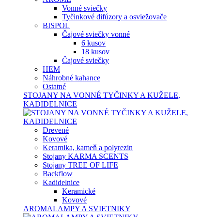
Vonné sviečky
Tyčinkové difúzory a osviežovače
BISPOL
Čajové sviečky vonné
6 kusov
18 kusov
Čajové sviečky
HEM
Náhrobné kahance
Ostatné
STOJANY NA VONNÉ TYČINKY A KUŽELE,
KADIDELNICE
Drevené
Kovové
Keramika, kameň a polyrezin
Stojany KARMA SCENTS
Stojany TREE OF LIFE
Backflow
Kadidelnice
Keramické
Kovové
AROMALAMPY A SVIETNIKY