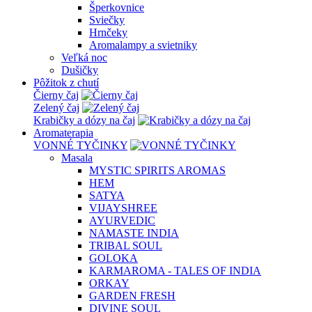
Šperkovnice
Sviečky
Hrnčeky
Aromalampy a svietniky
Veľká noc
Dušičky
Pôžitok z chutí
Čierny čaj
Zelený čaj
Krabičky a dózy na čaj
Aromaterapia
VONNÉ TYČINKY
Masala
MYSTIC SPIRITS AROMAS
HEM
SATYA
VIJAYSHREE
AYURVEDIC
NAMASTE INDIA
TRIBAL SOUL
GOLOKA
KARMAROMA - TALES OF INDIA
ORKAY
GARDEN FRESH
DIVINE SOUL