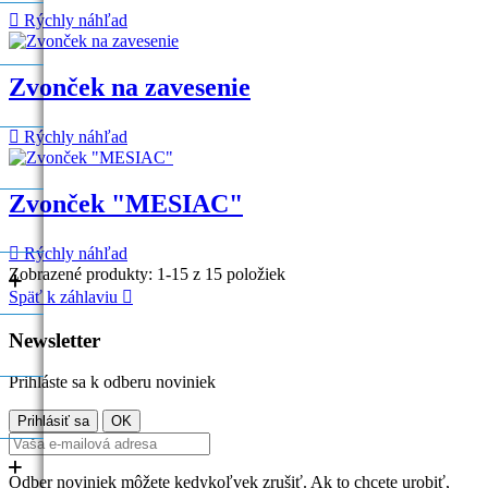

Rýchly náhľad
Zvonček na zavesenie

Rýchly náhľad
Zvonček "MESIAC"

Rýchly náhľad
Zobrazené produkty: 1-15 z 15 položiek
+
+
Späť k záhlaviu

Newsletter
Prihláste sa k odberu noviniek
E
E
+
+
Odber noviniek môžete kedykoľvek zrušiť. Ak to chcete urobiť,