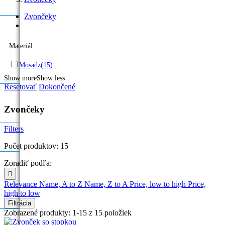
Zvončeky
Materiál
Mosadz
(15)
Show more
Show less
Resetovať
Dokončené
Zvončeky
Filters
Počet produktov: 15
Zoradiť podľa:

Relevance
Name, A to Z
Name, Z to A
Price, low to high
Price,
high to low
Filtrácia
Zobrazené produkty: 1-15 z 15 položiek