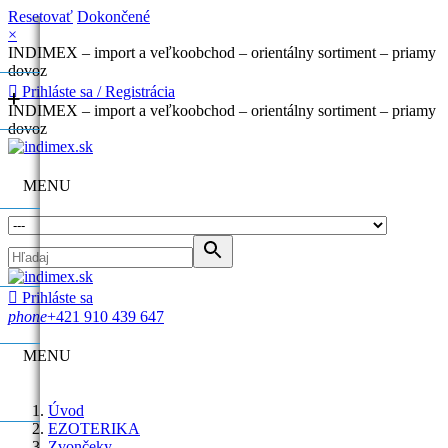
Resetovať
Dokončené
×
INDIMEX – import a veľkoobchod – orientálny sortiment – priamy
dovoz

Prihláste sa / Registrácia
+
+
INDIMEX – import a veľkoobchod – orientálny sortiment – priamy
dovoz
MENU
E
E

Prihláste sa
phone
+421 910 439 647
MENU
Úvod
EZOTERIKA
Zvončeky