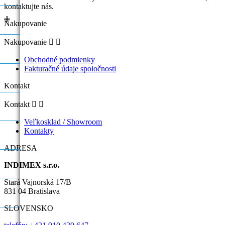
kontaktujte nás.
+
+
Nakupovanie
Nakupovanie


Obchodné podmienky
Fakturačné údaje spoločnosti
Kontakt
Kontakt


Veľkosklad / Showroom
Kontakty
ADRESA
INDIMEX s.r.o.
Stará Vajnorská 17/B
831 04 Bratislava
SLOVENSKO