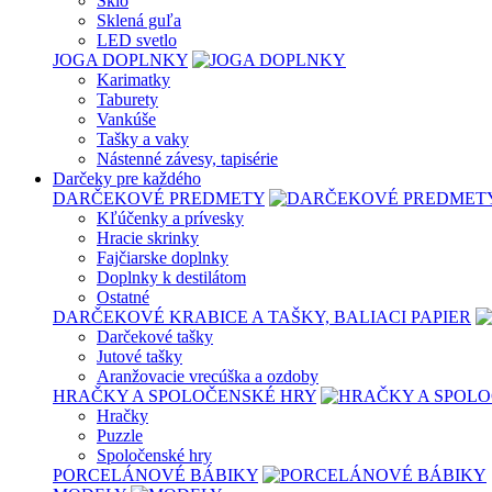
Sklo
Sklená guľa
LED svetlo
JOGA DOPLNKY
Karimatky
Taburety
Vankúše
Tašky a vaky
Nástenné závesy, tapisérie
Darčeky pre každého
DARČEKOVÉ PREDMETY
Kľúčenky a prívesky
Hracie skrinky
Fajčiarske doplnky
Doplnky k destilátom
Ostatné
DARČEKOVÉ KRABICE A TAŠKY, BALIACI PAPIER
Darčekové tašky
Jutové tašky
Aranžovacie vrecúška a ozdoby
HRAČKY A SPOLOČENSKÉ HRY
Hračky
Puzzle
Spoločenské hry
PORCELÁNOVÉ BÁBIKY