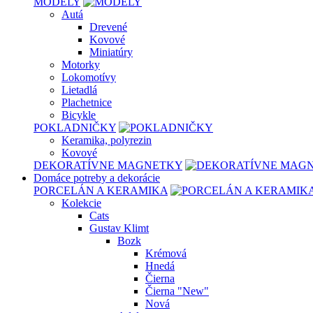
MODELY
Autá
Drevené
Kovové
Miniatúry
Motorky
Lokomotívy
Lietadlá
Plachetnice
Bicykle
POKLADNIČKY
Keramika, polyrezin
Kovové
DEKORATÍVNE MAGNETKY
Domáce potreby a dekorácie
PORCELÁN A KERAMIKA
Kolekcie
Cats
Gustav Klimt
Bozk
Krémová
Hnedá
Čierna
Čierna "New"
Nová