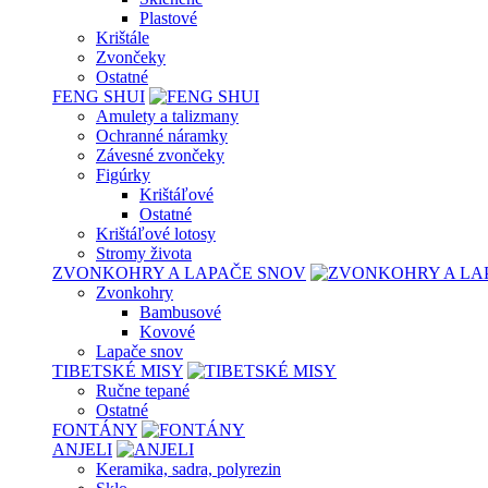
Plastové
Krištále
Zvončeky
Ostatné
FENG SHUI
Amulety a talizmany
Ochranné náramky
Závesné zvončeky
Figúrky
Krištáľové
Ostatné
Krištáľové lotosy
Stromy života
ZVONKOHRY A LAPAČE SNOV
Zvonkohry
Bambusové
Kovové
Lapače snov
TIBETSKÉ MISY
Ručne tepané
Ostatné
FONTÁNY
ANJELI
Keramika, sadra, polyrezin