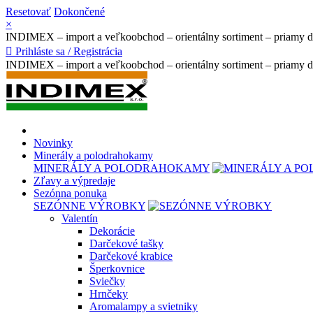
Resetovať
Dokončené
×
INDIMEX – import a veľkoobchod – orientálny sortiment – priamy 

Prihláste sa / Registrácia
INDIMEX – import a veľkoobchod – orientálny sortiment – priamy 
Novinky
Minerály a polodrahokamy
MINERÁLY A POLODRAHOKAMY
Zľavy a výpredaje
Sezónna ponuka
SEZÓNNE VÝROBKY
Valentín
Dekorácie
Darčekové tašky
Darčekové krabice
Šperkovnice
Sviečky
Hrnčeky
Aromalampy a svietniky