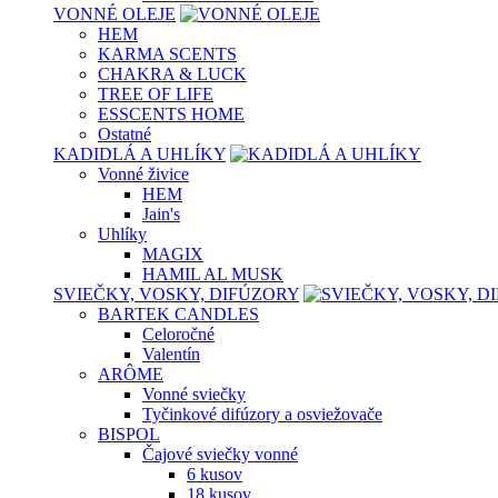
VONNÉ OLEJE
HEM
KARMA SCENTS
CHAKRA & LUCK
TREE OF LIFE
ESSCENTS HOME
Ostatné
KADIDLÁ A UHLÍKY
Vonné živice
HEM
Jain's
Uhlíky
MAGIX
HAMIL AL MUSK
SVIEČKY, VOSKY, DIFÚZORY
BARTEK CANDLES
Celoročné
Valentín
ARÔME
Vonné sviečky
Tyčinkové difúzory a osviežovače
BISPOL
Čajové sviečky vonné
6 kusov
18 kusov