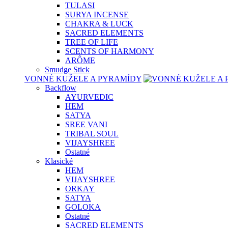
TULASI
SURYA INCENSE
CHAKRA & LUCK
SACRED ELEMENTS
TREE OF LIFE
SCENTS OF HARMONY
ARÔME
Smudge Stick
VONNÉ KUŽELE A PYRAMÍDY
Backflow
AYURVEDIC
HEM
SATYA
SREE VANI
TRIBAL SOUL
VIJAYSHREE
Ostatné
Klasické
HEM
VIJAYSHREE
ORKAY
SATYA
GOLOKA
Ostatné
SACRED ELEMENTS