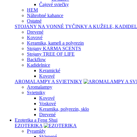
Čajové sviečky
HEM
Náhrobné kahance
Ostatné
STOJANY NA VONNÉ TYČINKY A KUŽELE, KADIDE
Drevené
Kovové
Keramika, kameň a polyrezin
Stojany KARMA SCENTS
Stojany TREE OF LIFE
Backflow
Kadidelnice
Keramické
Kovové
AROMALAMPY A SVIETNIKY
Aromalampy
Svietniky
Kovové
Voskové
Keramika, polyrezin, sklo
Drevené
Ezoterika a Feng Shui
EZOTERIKA
Pyramídy
Sklenené