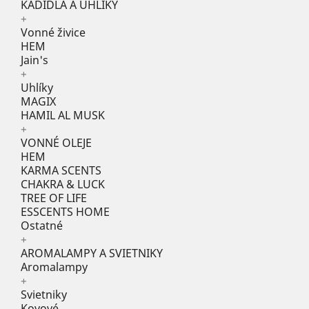
KADIDLÁ A UHLÍKY
+
Vonné živice
HEM
Jain's
+
Uhlíky
MAGIX
HAMIL AL MUSK
+
VONNÉ OLEJE
HEM
KARMA SCENTS
CHAKRA & LUCK
TREE OF LIFE
ESSCENTS HOME
Ostatné
+
AROMALAMPY A SVIETNIKY
Aromalampy
+
Svietniky
Kovové