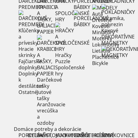
DARČEKOVÉ
DARČEKOVÉ
HRAČKY
PORCELÁNOVÉ
MODELY
POKLADNIČKY
PREDMETY
KRABICE
A
BÁBIKY
A
SPOLOČENSKÉ
Autá
Keramika,
TAŠKY,
HRY
Drevené
polyrezin
BALIACI
Kovové
Kľúčenky
Kovové
PAPIER
Miniatúry
a
DEKORATÍVNE
Motorky
prívesky
MAGNETKY
Lokomotívy
Hracie
Lietadlá
skrinky
Hračky
Plachetnice
Fajčiarske
Puzzle
Bicykle
doplnky
Spoločenské
Doplnky
hry
k
Darčekové
destilátom
tašky
Ostatné
Jutové
tašky
Aranžovacie
vrecúška
a
ozdoby
Domáce potreby a dekorácie
PORCELÁN
BYTOVÝ
TAŠKY,
STOJANY
KUCHYNSKÉ
KVETINÁČE
SOŠKY
INTERIÉROVÉ
HODINY
ŠPERKOVNICE