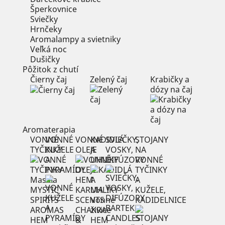
Šperkovnice
Sviečky
Hrnčeky
Aromalampy a svietniky
Veľká noc
Dušičky
Pôžitok z chutí
Čierny čaj
Zelený čaj
Krabičky a
dózy na čaj
Aromaterapia
VONNÉ
VONNÉ
VONNÉ
KADIDLÁ
SVIEČKY,
STOJANY
TYČINKY
KUŽELE
OLEJE
A
VOSKY,
NA
A
UHLÍKY
DIFÚZORY
VONNÉ
PYRAMÍDY
TYČINKY
Masala
HEM
A
MYSTIC
KARMA
KUŽELE,
SPIRITS
SCENTS
Vonné
KADIDELNICE
BARTEK
AROMAS
CHAKRA
živice
CANDLES
HEM
&
HEM