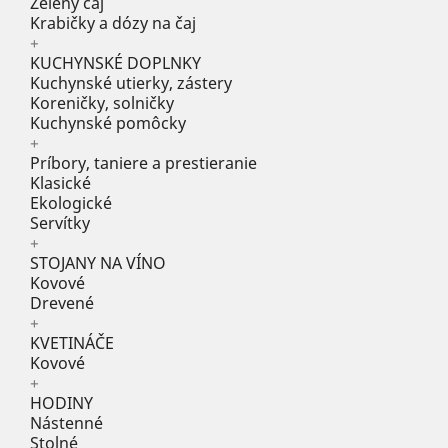
Zelený čaj
Krabičky a dózy na čaj
+
KUCHYNSKÉ DOPLNKY
Kuchynské utierky, zástery
Koreničky, solničky
Kuchynské pomôcky
+
Príbory, taniere a prestieranie
Klasické
Ekologické
Servítky
+
STOJANY NA VÍNO
Kovové
Drevené
+
KVETINÁČE
Kovové
+
HODINY
Nástenné
Stolné