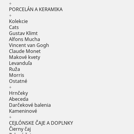
+
PORCELÁN A KERAMIKA
+
Kolekcie
Cats
Gustav Klimt
Alfons Mucha
Vincent van Gogh
Claude Monet
Makové kvety
Levanduľa
Ruža
Morris
Ostatné
+
Hrnčeky
Abeceda
Darčekové balenia
Kameninové
+
CEJLÓNSKE ČAJE A DOPLNKY
Čierny čaj