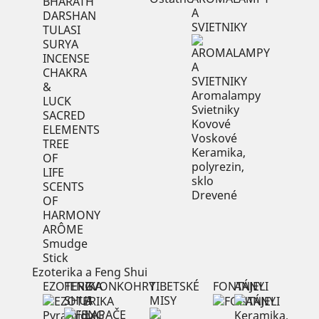
BHARATH
A
DARSHAN
SVIETNIKY
TULASI
SURYA
INCENSE
CHAKRA
&
Aromalampy
LUCK
Svietniky
SACRED
Kovové
ELEMENTS
Voskové
TREE
Keramika,
OF
polyrezin,
LIFE
sklo
SCENTS
Drevené
OF
HARMONY
ARÔME
Smudge
Stick
Ezoterika a Feng Shui
EZOTERIKA
FENG
ZVONKOHRY
TIBETSKÉ
FONTÁNY
ANJELI
SHUI
A
MISY
LAPAČE
Pyramídy
Keramika,