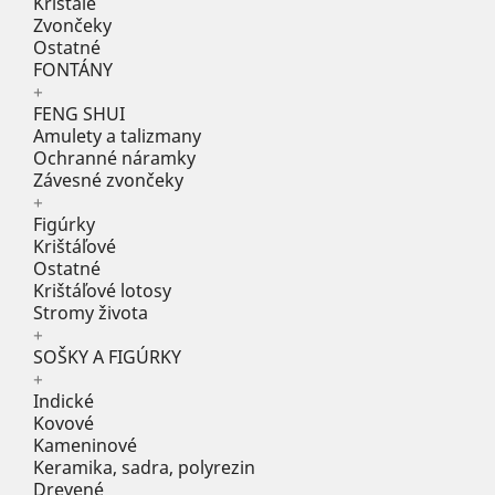
Krištále
Zvončeky
Ostatné
FONTÁNY
+
FENG SHUI
Amulety a talizmany
Ochranné náramky
Závesné zvončeky
+
Figúrky
Krištáľové
Ostatné
Krištáľové lotosy
Stromy života
+
SOŠKY A FIGÚRKY
+
Indické
Kovové
Kameninové
Keramika, sadra, polyrezin
Drevené