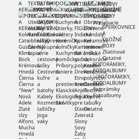
A
TEXTIL
BATOHY,
NA
DOPLNKY
A
DEKORÁCIE
A
KERAMIKA
KUFRE
VÍNO
FIGÚRKY
ÚLOŽNÉ
Kovové
Nástenné
BOXY
Stolné
Uteráky,
Kuchynské
Obrazy
Presýpacie
osušky
utierky,
Drevené
Kolekcie
Vankúše,
Textilné
Kovové
zástery
Indické
mandaly
Cats
obliečky
tašky
Drevené
Koreničky,
Kovové
Keramické
Gustav
Závesy,
Nákupné
solničky
Kameninové
taniere
Zliatinové
Klimt
tapisérie
a
Kuchynské
Keramika,
Indické
Ostatné
Bozk
cestovné
pomôcky
sadra,
dekorácie
FOTORÁMIKY,
Krémová
tašky
Príbory,
polyrezin
Kovové
FOTOALBUMY
Hnedá
Cestovné
taniere
Drevené
Keramika,
Čierna
kufre
a
Etno
polyrezin
Čierna
a
prestieranie
Kresťanské
Drevené
Fotorámiky
"New"
batohy
Klasické
Anjeli
Textilné
Fotoalbumy
Nová
Kabely
Ekologické
Figúrky
Kovové
Adele
Kozmetické
Servítky
pre
tabuľky
Zlaté
taštičky
šťastie
Ostatné
slzy
Joga
Zvieratá
Alfons
vaky
Slony
Mucha
Sovy
Hnedá
Žaby