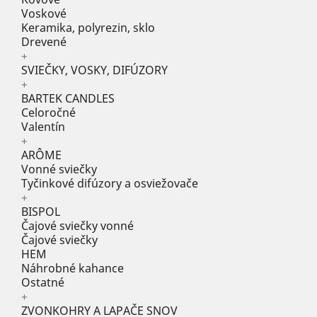
Voskové
Keramika, polyrezin, sklo
Drevené
+
SVIEČKY, VOSKY, DIFÚZORY
+
BARTEK CANDLES
Celoročné
Valentín
+
ARÔME
Vonné sviečky
Tyčinkové difúzory a osviežovače
+
BISPOL
Čajové sviečky vonné
Čajové sviečky
HEM
Náhrobné kahance
Ostatné
+
ZVONKOHRY A LAPAČE SNOV