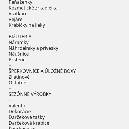
Peňaženky
Kozmetické zrkadielka
Vizitkáre
Vejáre
Krabičky na lieky
+
BIŽUTÉRIA
Náramky
Náhrdelníky a prívesky
Náušnice
Prstene
+
ŠPERKOVNICE A ÚLOŽNÉ BOXY
Zliatinové
Ostatné
+
SEZÓNNE VÝROBKY
+
Valentín
Dekorácie
Darčekové tašky
Darčekové krabice
Šperkovnice