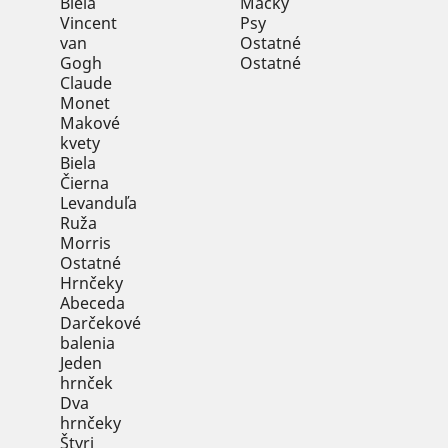
Biela
Mačky
Vincent
Psy
van
Ostatné
Gogh
Ostatné
Claude
Monet
Makové
kvety
Biela
Čierna
Levanduľa
Ruža
Morris
Ostatné
Hrnčeky
Abeceda
Darčekové
balenia
Jeden
hrnček
Dva
hrnčeky
Štyri