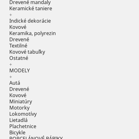
Drevené mandaly
Keramické taniere
+
Indické dekorácie
Kovové
Keramika, polyrezin
Drevené
Textilné
Kovové tabuľky
Ostatné
+
MODELY
+
Autá
Drevené
Kovové
Miniatúry
Motorky
Lokomotívy
Lietadlá
Plachetnice
Bicykle
PORCELÁNOVÉ BÁBIKY