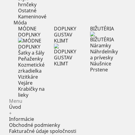
hrnčeky
Ostatné
Kameninové
Móda
MÓDNE
DOPLNKY
BIŽUTÉRIA
DOPLNKY
GUSTAV
KLIMT
Náramky
Náhrdelníky
Šatky a šály
a prívesky
Peňaženky
Náušnice
Kozmetické
Prstene
zrkadielka
Vizitkáre
Vejáre
Krabičky na
lieky
Menu
Úvod
+
Informácie
Obchodné podmienky
Fakturačné údaje spoločnosti