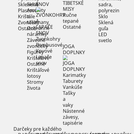
SNOV
Sklenené
sadra,
Amulety
Plastové
polyrezin
Ručne
a
Krištále
Sklo
tepané
talizmany
Zvončeky
Sklená
Ostatné
Ochranné
Ostatné
guľa
náramky
LED
Zvonkohry
Závesné
svetlo
Bambusové
zvončeky
JOGA
Kovové
Figúrky
DOPLNKY
Lapače
Krištáľové
snov
Ostatné
Krištáľové
Karimatky
lotosy
Taburety
Stromy
Vankúše
života
Tašky
a
vaky
Nástenné
závesy,
tapisérie
Darčeky pre každého