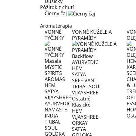
Dušičky
Pôžitok z chutí
Čierny čaj
Aromaterapia
VONNÉ
VONNÉ KUŽELE A
VO
TYČINKY
PYRAMÍDY
OLE
Backflow
Masala
HE
AYURVEDIC
MYSTIC
KA
HEM
SPIRITS
SCE
SATYA
AROMAS
CHA
SREE VANI
HEM
& L
TRIBAL SOUL
SATYA
TRE
VIJAYSHREE
VIJAYSHREE
OF 
Ostatné
AYURVEDIC
ESS
Klasické
NAMASTE
HO
HEM
INDIA
Ost
VIJAYSHREE
TRIBAL
ORKAY
SOUL
SATYA
GOLOKA
GOLOKA