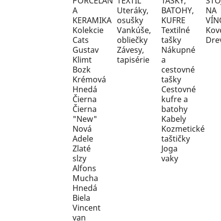
Uteráky,
osušky
Kolekcie
Vankúše,
Textilné
Kov
Cats
obliečky
tašky
Dre
Gustav
Závesy,
Nákupné
Klimt
tapisérie
a
Bozk
cestovné
Krémová
tašky
Hnedá
Cestovné
Čierna
kufre a
Čierna
batohy
"New"
Kabely
Nová
Kozmetické
Adele
taštičky
Zlaté
Joga
slzy
vaky
Alfons
Mucha
Hnedá
Biela
Vincent
van