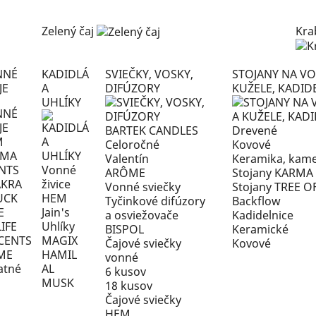
Zelený čaj
Kra
NNÉ
KADIDLÁ
SVIEČKY, VOSKY,
STOJANY NA VO
JE
A
DIFÚZORY
KUŽELE, KADID
UHLÍKY
BARTEK CANDLES
Drevené
M
Celoročné
Kovové
RMA
Valentín
Keramika, kame
NTS
Vonné
ARÔME
Stojany KARMA
KRA
živice
Vonné sviečky
Stojany TREE OF
UCK
HEM
Tyčinkové difúzory
Backflow
E
Jain's
a osviežovače
Kadidelnice
LIFE
Uhlíky
BISPOL
Keramické
CENTS
MAGIX
Čajové sviečky
Kovové
ME
HAMIL
vonné
atné
AL
6 kusov
MUSK
18 kusov
Čajové sviečky
HEM