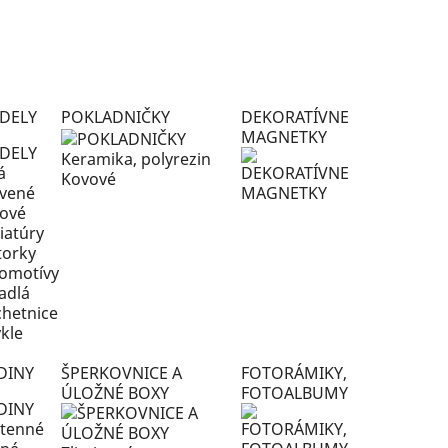
DELY
POKLADNIČKY
DEKORATÍVNE
MAGNETKY
Keramika, polyrezin
á
Kovové
vené
ové
iatúry
orky
omotívy
tadlá
chetnice
ykle
DINY
ŠPERKOVNICE A
FOTORÁMIKY,
ÚLOŽNÉ BOXY
FOTOALBUMY
tenné