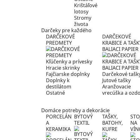
Krištáľové
lotosy
Stromy
života
Darčeky pre každého
DARČEKOVÉ
DARČEKOVÉ
PREDMETY
KRABICE A TAŠK
BALIACI PAPIER
Kľúčenky a prívesky
Hracie skrinky
Fajčiarske doplnky
Darčekové tašk
Doplnky k
Jutové tašky
destilátom
Aranžovacie
Ostatné
vrecúška a ozd
Domáce potreby a dekorácie
PORCELÁN
BYTOVÝ
TAŠKY,
STO
A
TEXTIL
BATOHY,
NA
KERAMIKA
KUFRE
VÍN