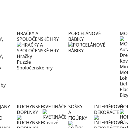
HRAČKY A
PORCELÁNOVÉ
MO
Y,
SPOLOČENSKÉ HRY
BÁBIKY
Aut
Dre
Hračky
Kov
Puzzle
Min
y
Spoločenské hry
Mot
Lok
Lie
oby
Pla
Bic
JANY
KUCHYNSKÉ
KVETINÁČE
SOŠKY
INTERIÉROVÉ
HO
DOPLNKY
A
DEKORÁCIE
O
FIGÚRKY
Kovové
Nás