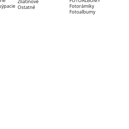
lné
Zliatinové
sýpacie
Fotorámiky
Ostatné
Fotoalbumy