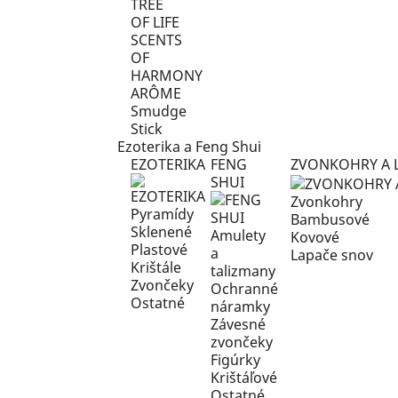
TREE
OF LIFE
SCENTS
OF
HARMONY
ARÔME
Smudge
Stick
Ezoterika a Feng Shui
EZOTERIKA
FENG
ZVONKOHRY A 
SHUI
Zvonkohry
Pyramídy
Bambusové
Sklenené
Amulety
Kovové
Plastové
a
Lapače snov
Krištále
talizmany
Zvončeky
Ochranné
Ostatné
náramky
Závesné
zvončeky
Figúrky
Krištáľové
Ostatné