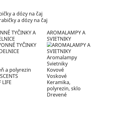
bičky a dózy na čaj
NNÉ TYČINKY A
AROMALAMPY A
ELNICE
SVIETNIKY
Aromalampy
Svietniky
ň a polyrezin
Kovové
 SCENTS
Voskové
 LIFE
Keramika,
polyrezin, sklo
Drevené