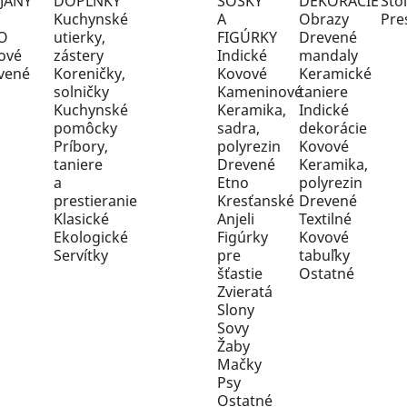
Sto
Kuchynské
Obrazy
Pre
utierky,
Drevené
ové
zástery
Indické
mandaly
vené
Koreničky,
Kovové
Keramické
solničky
Kameninové
taniere
Kuchynské
Keramika,
Indické
pomôcky
sadra,
dekorácie
Príbory,
polyrezin
Kovové
taniere
Drevené
Keramika,
a
Etno
polyrezin
prestieranie
Kresťanské
Drevené
Klasické
Anjeli
Textilné
Ekologické
Figúrky
Kovové
Servítky
pre
tabuľky
šťastie
Ostatné
Zvieratá
Slony
Sovy
Žaby
Mačky
Psy
Ostatné