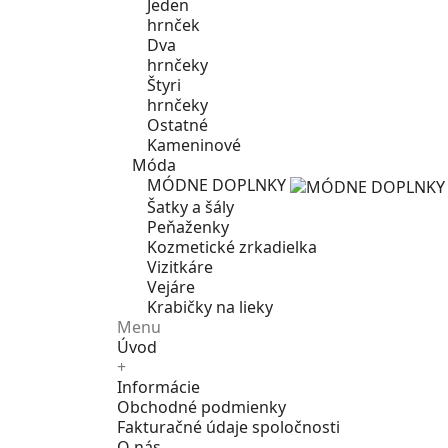
Jeden
hrnček
Dva
hrnčeky
Štyri
hrnčeky
Ostatné
Kameninové
Móda
MÓDNE DOPLNKY
Šatky a šály
Peňaženky
Kozmetické zrkadielka
Vizitkáre
Vejáre
Krabičky na lieky
Menu
Úvod
+
Informácie
Obchodné podmienky
Fakturačné údaje spoločnosti
O nás