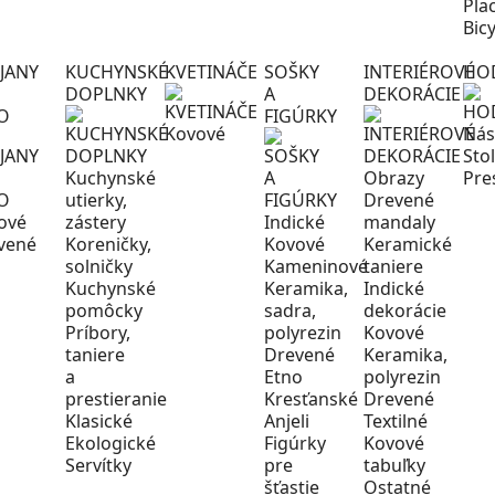
Pla
Bic
JANY
KUCHYNSKÉ
KVETINÁČE
SOŠKY
INTERIÉROVÉ
HO
DOPLNKY
A
DEKORÁCIE
O
FIGÚRKY
Kovové
Nás
Sto
Kuchynské
Obrazy
Pre
utierky,
Drevené
ové
zástery
Indické
mandaly
vené
Koreničky,
Kovové
Keramické
solničky
Kameninové
taniere
Kuchynské
Keramika,
Indické
pomôcky
sadra,
dekorácie
Príbory,
polyrezin
Kovové
taniere
Drevené
Keramika,
a
Etno
polyrezin
prestieranie
Kresťanské
Drevené
Klasické
Anjeli
Textilné
Ekologické
Figúrky
Kovové
Servítky
pre
tabuľky
šťastie
Ostatné