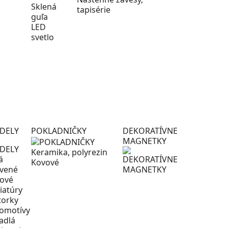
Sklená
tapisérie
guľa
LED
svetlo
DELY
POKLADNIČKY
DEKORATÍVNE
MAGNETKY
Keramika, polyrezin
á
Kovové
vené
ové
iatúry
orky
omotívy
tadlá