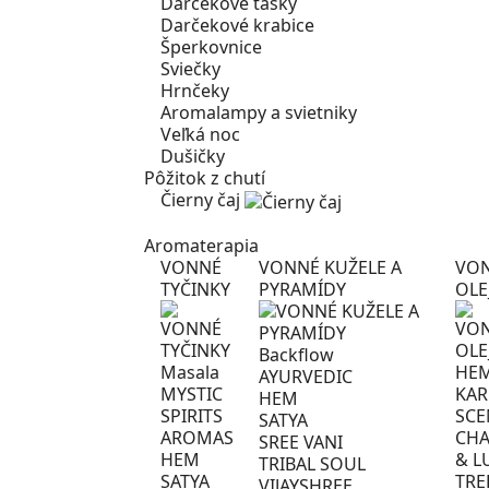
Darčekové tašky
Darčekové krabice
Šperkovnice
Sviečky
Hrnčeky
Aromalampy a svietniky
Veľká noc
Dušičky
Pôžitok z chutí
Čierny čaj
Aromaterapia
VONNÉ
VONNÉ KUŽELE A
VO
TYČINKY
PYRAMÍDY
OLE
Backflow
Masala
HE
AYURVEDIC
MYSTIC
KA
HEM
SPIRITS
SCE
SATYA
AROMAS
CHA
SREE VANI
HEM
& L
TRIBAL SOUL
SATYA
TRE
VIJAYSHREE