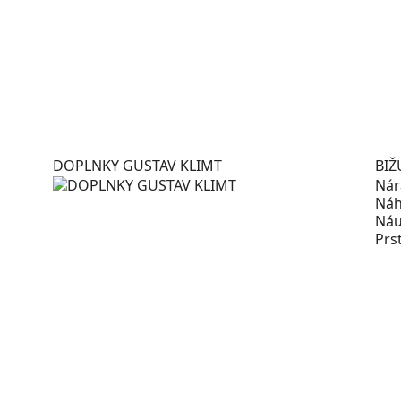
DOPLNKY GUSTAV KLIMT
BIŽ
Ná
Náh
Náu
Prs