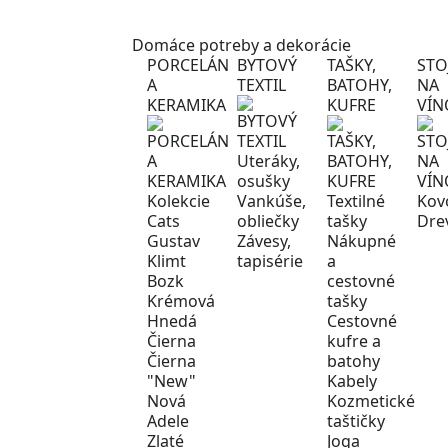
Domáce potreby a dekorácie
PORCELÁN
BYTOVÝ
TAŠKY,
STO
A
TEXTIL
BATOHY,
NA
KERAMIKA
KUFRE
VÍN
Uteráky,
osušky
Kolekcie
Vankúše,
Textilné
Kov
Cats
obliečky
tašky
Dre
Gustav
Závesy,
Nákupné
Klimt
tapisérie
a
Bozk
cestovné
Krémová
tašky
Hnedá
Cestovné
Čierna
kufre a
Čierna
batohy
"New"
Kabely
Nová
Kozmetické
Adele
taštičky
Zlaté
Joga