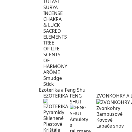
TULASI
SURYA
INCENSE
CHAKRA
& LUCK
SACRED
ELEMENTS
TREE
OF LIFE
SCENTS
OF
HARMONY
ARÔME
Smudge
Stick
Ezoterika a Feng Shui
EZOTERIKA
FENG
ZVONKOHRY A 
SHUI
Zvonkohry
Pyramídy
Bambusové
Sklenené
Amulety
Kovové
Plastové
a
Lapače snov
Krištále
talizmany