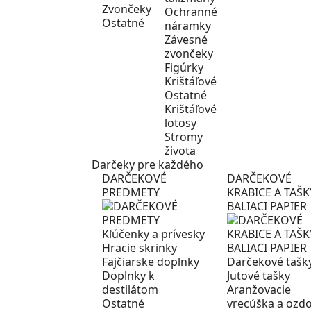
Zvončeky
Ochranné
Ostatné
náramky
Závesné
zvončeky
Figúrky
Krištáľové
Ostatné
Krištáľové
lotosy
Stromy
života
Darčeky pre každého
DARČEKOVÉ
DARČEKOVÉ
PREDMETY
KRABICE A TAŠK
BALIACI PAPIER
Kľúčenky a prívesky
Hracie skrinky
Fajčiarske doplnky
Darčekové tašk
Doplnky k
Jutové tašky
destilátom
Aranžovacie
Ostatné
vrecúška a ozd