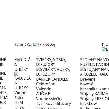
Zelený čaj
Kra
NNÉ
KADIDLÁ
SVIEČKY, VOSKY,
STOJANY NA VO
JE
A
DIFÚZORY
KUŽELE, KADID
UHLÍKY
BARTEK CANDLES
Drevené
M
Celoročné
Kovové
RMA
Valentín
Keramika, kame
NTS
Vonné
ARÔME
Stojany KARMA
KRA
živice
Vonné sviečky
Stojany TREE OF
UCK
HEM
Tyčinkové difúzory
Backflow
E
Jain's
a osviežovače
Kadidelnice