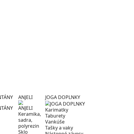
NTÁNY
ANJELI
JOGA DOPLNKY
Karimatky
Keramika,
Taburety
sadra,
Vankúše
polyrezin
Tašky a vaky
Sklo
Nástenné závesy,