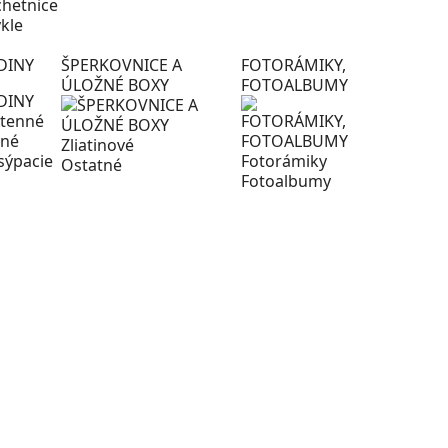
chetnice
ykle
DINY
ŠPERKOVNICE A
FOTORÁMIKY,
ÚLOŽNÉ BOXY
FOTOALBUMY
tenné
lné
Zliatinové
sýpacie
Fotorámiky
Ostatné
Fotoalbumy