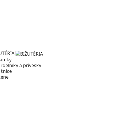
UTÉRIA
ramky
rdelníky a prívesky
šnice
tene