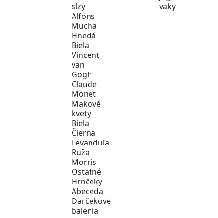
slzy
vaky
Alfons
Mucha
Hnedá
Biela
Vincent
van
Gogh
Claude
Monet
Makové
kvety
Biela
Čierna
Levanduľa
Ruža
Morris
Ostatné
Hrnčeky
Abeceda
Darčekové
balenia