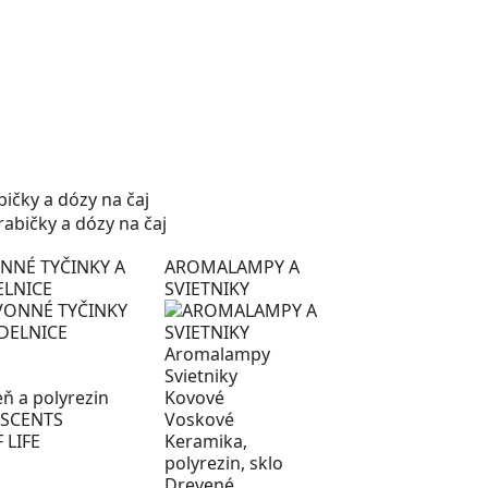
bičky a dózy na čaj
NNÉ TYČINKY A
AROMALAMPY A
ELNICE
SVIETNIKY
Aromalampy
Svietniky
ň a polyrezin
Kovové
 SCENTS
Voskové
 LIFE
Keramika,
polyrezin, sklo
Drevené