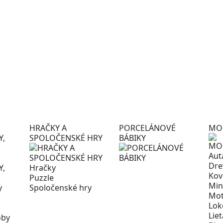
HRAČKY A
PORCELÁNOVÉ
MO
Y,
SPOLOČENSKÉ HRY
BÁBIKY
Aut
Dre
Hračky
Kov
Puzzle
Min
y
Spoločenské hry
Mot
Lok
Lie
oby