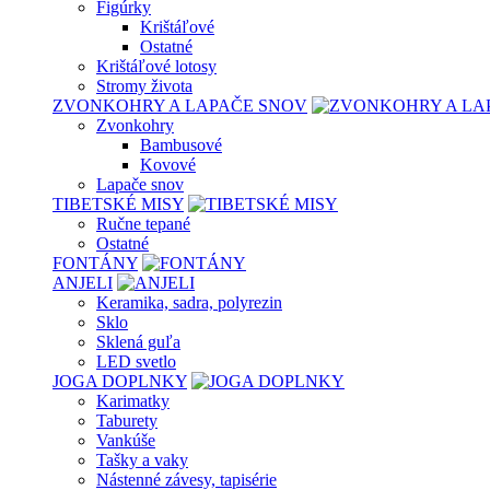
Figúrky
Krištáľové
Ostatné
Krištáľové lotosy
Stromy života
ZVONKOHRY A LAPAČE SNOV
Zvonkohry
Bambusové
Kovové
Lapače snov
TIBETSKÉ MISY
Ručne tepané
Ostatné
FONTÁNY
ANJELI
Keramika, sadra, polyrezin
Sklo
Sklená guľa
LED svetlo
JOGA DOPLNKY
Karimatky
Taburety
Vankúše
Tašky a vaky
Nástenné závesy, tapisérie