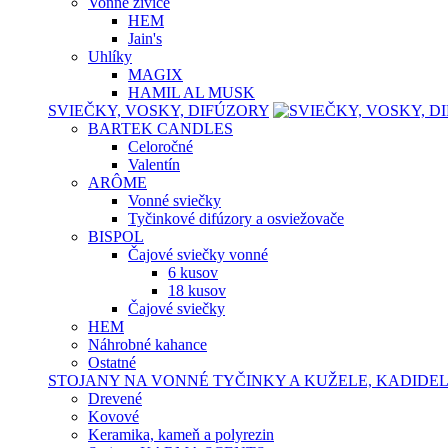
Vonné živice
HEM
Jain's
Uhlíky
MAGIX
HAMIL AL MUSK
SVIEČKY, VOSKY, DIFÚZORY
BARTEK CANDLES
Celoročné
Valentín
ARÔME
Vonné sviečky
Tyčinkové difúzory a osviežovače
BISPOL
Čajové sviečky vonné
6 kusov
18 kusov
Čajové sviečky
HEM
Náhrobné kahance
Ostatné
STOJANY NA VONNÉ TYČINKY A KUŽELE, KADIDE
Drevené
Kovové
Keramika, kameň a polyrezin