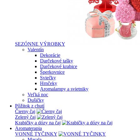
SEZÓNNE VÝROBKY
Valentín
Dekorácie
Darčekové tašky
Darčekové krabice
Šperkovnice
Sviečky
Hrnčeky
Aromalampy a svietniky
Veľká noc
Dušičky
Pôžitok z chutí
Čierny čaj
Zelený čaj
Krabičky a dózy na čaj
Aromaterapia
VONNÉ TYČINKY
Masala