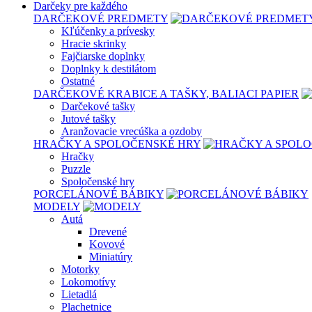
Darčeky pre každého
DARČEKOVÉ PREDMETY
Kľúčenky a prívesky
Hracie skrinky
Fajčiarske doplnky
Doplnky k destilátom
Ostatné
DARČEKOVÉ KRABICE A TAŠKY, BALIACI PAPIER
Darčekové tašky
Jutové tašky
Aranžovacie vrecúška a ozdoby
HRAČKY A SPOLOČENSKÉ HRY
Hračky
Puzzle
Spoločenské hry
PORCELÁNOVÉ BÁBIKY
MODELY
Autá
Drevené
Kovové
Miniatúry
Motorky
Lokomotívy
Lietadlá
Plachetnice