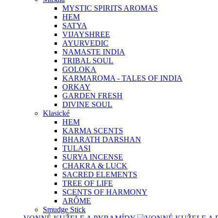
MYSTIC SPIRITS AROMAS
HEM
SATYA
VIJAYSHREE
AYURVEDIC
NAMASTE INDIA
TRIBAL SOUL
GOLOKA
KARMAROMA - TALES OF INDIA
ORKAY
GARDEN FRESH
DIVINE SOUL
Klasické
HEM
KARMA SCENTS
BHARATH DARSHAN
TULASI
SURYA INCENSE
CHAKRA & LUCK
SACRED ELEMENTS
TREE OF LIFE
SCENTS OF HARMONY
ARÔME
Smudge Stick