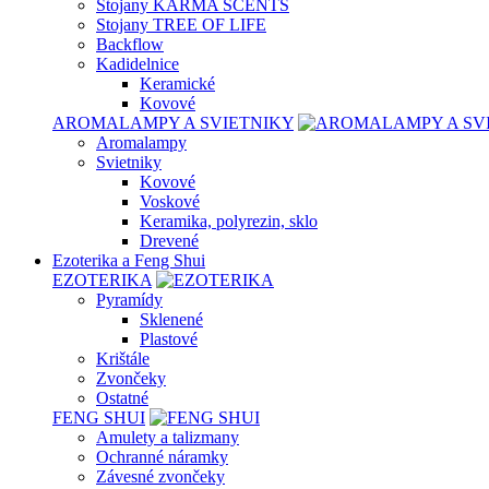
Stojany KARMA SCENTS
Stojany TREE OF LIFE
Backflow
Kadidelnice
Keramické
Kovové
AROMALAMPY A SVIETNIKY
Aromalampy
Svietniky
Kovové
Voskové
Keramika, polyrezin, sklo
Drevené
Ezoterika a Feng Shui
EZOTERIKA
Pyramídy
Sklenené
Plastové
Krištále
Zvončeky
Ostatné
FENG SHUI
Amulety a talizmany
Ochranné náramky
Závesné zvončeky