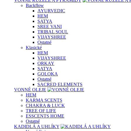
VONNÉ KUŽELE A PYRAMÍDY
Backflow
AYURVEDIC
HEM
SATYA
SREE VANI
TRIBAL SOUL
VIJAYSHREE
Ostatné
Klasické
HEM
VIJAYSHREE
ORKAY
SATYA
GOLOKA
Ostatné
SACRED ELEMENTS
VONNÉ OLEJE
HEM
KARMA SCENTS
CHAKRA & LUCK
TREE OF LIFE
ESSCENTS HOME
Ostatné
KADIDLÁ A UHLÍKY