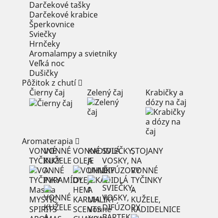
Darčekové tašky
Darčekové krabice
Šperkovnice
Sviečky
Hrnčeky
Aromalampy a svietniky
Veľká noc
Dušičky
Pôžitok z chutí
Čierny čaj
Zelený čaj
Krabičky a
dózy na čaj
Aromaterapia
VONNÉ
VONNÉ
VONNÉ
KADIDLÁ
SVIEČKY,
STOJANY
TYČINKY
KUŽELE
OLEJE
A
VOSKY,
NA
A
UHLÍKY
DIFÚZORY
VONNÉ
PYRAMÍDY
TYČINKY
Masala
HEM
A
MYSTIC
KARMA
KUŽELE,
SPIRITS
SCENTS
Vonné
KADIDELNICE
BARTEK