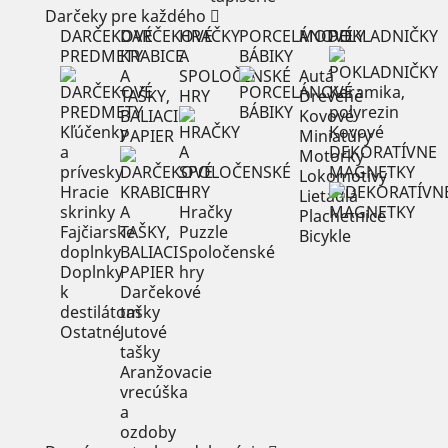
Darčeky pre každého
DARČEKOVÉ
DARČEKOVÉ
HRAČKY
PORCELÁNOVÉ
MODELY
POKLADNIČKY
PREDMETY
KRABICE
A
BÁBIKY
A
SPOLOČENSKÉ
Autá
Keramika,
TAŠKY,
HRY
Drevené
polyrezin
BALIACI
Kovové
Kľúčenky
Kovové
PAPIER
Miniatúry
a
DEKORATÍVNE
Motorky
prívesky
MAGNETKY
Lokomotívy
Hracie
Lietadlá
skrinky
Hračky
Plachetnice
Fajčiarske
Puzzle
Bicykle
doplnky
Spoločenské
Doplnky
hry
k
Darčekové
destilátom
tašky
Ostatné
Jutové
tašky
Aranžovacie
vrecúška
a
ozdoby