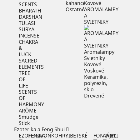
kahance
Kovové
SCENTS
Ostatné
AROMALAMPY
BHARATH
A
DARSHAN
SVIETNIKY
TULASI
SURYA
INCENSE
CHAKRA
&
Aromalampy
LUCK
Svietniky
SACRED
Kovové
ELEMENTS
Voskové
TREE
Keramika,
OF
polyrezin,
LIFE
sklo
SCENTS
Drevené
OF
HARMONY
ARÔME
Smudge
Stick
Ezoterika a Feng Shui
EZOTERIKA
FENG
ZVONKOHRY
TIBETSKÉ
FONTÁNY
ANJELI