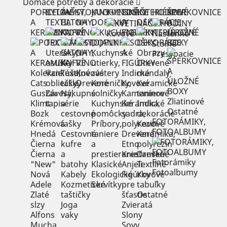
Domáce potreby a dekorácie
PORCELÁN
BYTOVÝ
TAŠKY,
STOJANY
KUCHYNSKÉ
KVETINÁČE
SOŠKY
INTERIÉROVÉ
HODINY
ŠPERKOVNICE
A
TEXTIL
BATOHY,
NA
DOPLNKY
A
DEKORÁCIE
A
KERAMIKA
KUFRE
VÍNO
FIGÚRKY
ÚLOŽNÉ
Kovové
Nástenné
BOXY
Stolné
Uteráky,
Kuchynské
Obrazy
Presýpacie
osušky
utierky,
Drevené
Kolekcie
Vankúše,
Textilné
Kovové
zástery
Indické
mandaly
Cats
obliečky
tašky
Drevené
Koreničky,
Kovové
Keramické
Gustav
Závesy,
Nákupné
solničky
Kameninové
taniere
Zliatinové
Klimt
tapisérie
a
Kuchynské
Keramika,
Indické
Ostatné
Bozk
cestovné
pomôcky
sadra,
dekorácie
FOTORÁMIKY,
Krémová
tašky
Príbory,
polyrezin
Kovové
FOTOALBUMY
Hnedá
Cestovné
taniere
Drevené
Keramika,
Čierna
kufre
a
Etno
polyrezin
Čierna
a
prestieranie
Kresťanské
Drevené
Fotorámiky
"New"
batohy
Klasické
Anjeli
Textilné
Fotoalbumy
Nová
Kabely
Ekologické
Figúrky
Kovové
Adele
Kozmetické
Servítky
pre
tabuľky
Zlaté
taštičky
šťastie
Ostatné
slzy
Joga
Zvieratá
Alfons
vaky
Slony
Mucha
Sovy