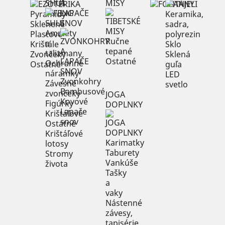
SHUI
A
MISY
LAPAČE
Pyramídy
Keramika,
SNOV
Sklenené
sadra,
Amulety
Plastové
polyrezin
Ručne
a
Krištále
Sklo
tepané
talizmany
Zvončeky
Sklená
Ostatné
Ochranné
Ostatné
guľa
náramky
LED
Zvonkohry
Závesné
svetlo
Bambusové
zvončeky
JOGA
Kovové
Figúrky
DOPLNKY
Lapače
Krištáľové
snov
Ostatné
Krištáľové
Karimatky
lotosy
Taburety
Stromy
Vankúše
života
Tašky
a
vaky
Nástenné
závesy,
tapisérie