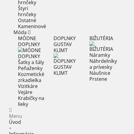
hrnčeky
Štyri
hrnčeky
Ostatné
Kameninové
Móda
MÓDNE
DOPLNKY
BIŽUTÉRIA
DOPLNKY
GUSTAV
KLIMT
Náramky
Náhrdelníky
Šatky a šály
a prívesky
Peňaženky
Náušnice
Kozmetické
Prstene
zrkadielka
Vizitkáre
Vejáre
Krabičky na
lieky
Menu
Úvod
+