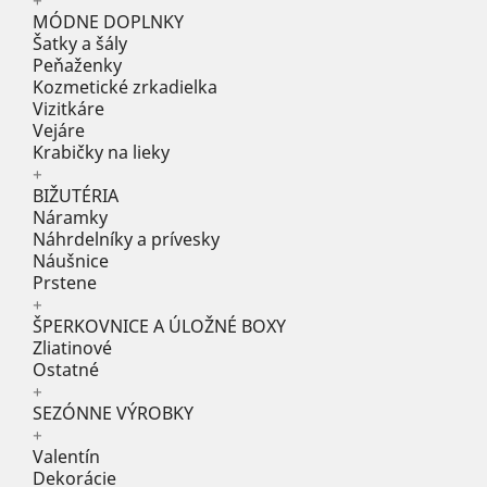
+
MÓDNE DOPLNKY
Šatky a šály
Peňaženky
Kozmetické zrkadielka
Vizitkáre
Vejáre
Krabičky na lieky
+
BIŽUTÉRIA
Náramky
Náhrdelníky a prívesky
Náušnice
Prstene
+
ŠPERKOVNICE A ÚLOŽNÉ BOXY
Zliatinové
Ostatné
+
SEZÓNNE VÝROBKY
+
Valentín
Dekorácie